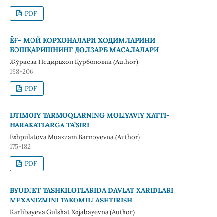
PDF
ЁҒ- МОЙ КОРХОНАЛАРИ ХОДИМЛАРИНИ
БОШҚАРИШНИНГ ДОЛЗАРБ МАСАЛАЛАРИ
Жўраева Нодирахон Қурбоновна (Author)
198-206
PDF
IJTIMOIY TARMOQLARNING MOLIYAVIY XATTI-
HARAKATLARGA TA’SIRI
Eshpulatova Muazzam Barnoyevna (Author)
175-182
PDF
BYUDJET TASHKILOTLARIDA DAVLAT XARIDLARI
MEXANIZMINI TAKOMILLASHTIRISH
Karlibayeva Gulshat Xojabayevna (Author)