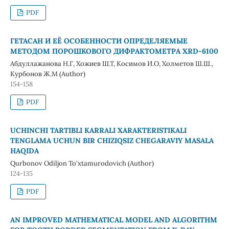
PDF
ГЕТАСАН И ЕЁ ОСОБЕННОСТИ ОПРЕДЕЛЯЕМЫЕ
МЕТОДОМ ПОРОШКОВОГО ДИФРАКТОМЕТРА XRD-6100
Абдуллажанова Н.Г, Хожиев Ш.Т, Косимов И.О, Холметов Ш.Ш.,
Курбонов Ж.М (Author)
154-158
PDF
UCHINCHI TARTIBLI KARRALI XARAKTERISTIKALI
TENGLAMA UCHUN BIR CHIZIQSIZ CHEGARAVIY MASALA
HAQIDA
Qurbonov Odiljon To‘xtamurodovich (Author)
124-135
PDF
AN IMPROVED MATHEMATICAL MODEL AND ALGORITHM