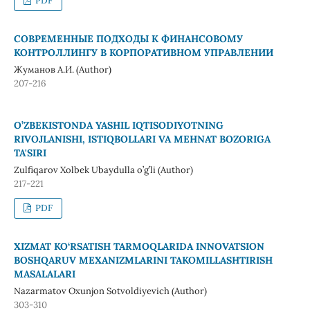
PDF
СОВРЕМЕННЫЕ ПОДХОДЫ К ФИНАНСОВОМУ
КОНТРОЛЛИНГУ В КОРПОРАТИВНОМ УПРАВЛЕНИИ
Жуманов А.И. (Author)
207-216
O’ZBEKISTONDA YASHIL IQTISODIYOTNING
RIVOJLANISHI, ISTIQBOLLARI VA MEHNAT BOZORIGA
TA'SIRI
Zulfiqarov Xolbek Ubaydulla o’g’li (Author)
217-221
PDF
XIZMAT KO‘RSATISH TARMOQLARIDA INNOVATSION
BOSHQARUV MEXANIZMLARINI TAKOMILLASHTIRISH
MASALALARI
Nazarmatov Oxunjon Sotvoldiyevich (Author)
303-310