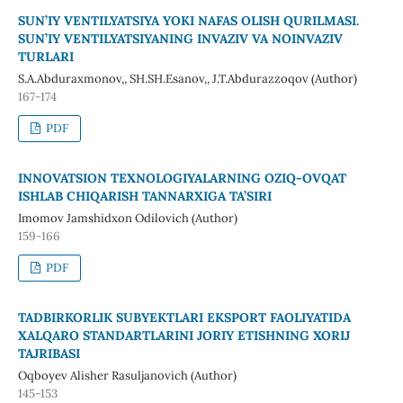
SUN’IY VENTILYATSIYA YOKI NAFAS OLISH QURILMASI.
SUN’IY VENTILYATSIYANING INVAZIV VA NOINVAZIV
TURLARI
S.A.Abduraxmonov,, SH.SH.Esanov,, J.T.Abdurazzoqov (Author)
167-174
PDF
INNOVATSION TEXNOLOGIYALARNING OZIQ-OVQAT
ISHLAB CHIQARISH TANNARXIGA TA’SIRI
Imomov Jamshidxon Odilovich (Author)
159-166
PDF
TADBIRKORLIK SUBYEKTLARI EKSPORT FAOLIYATIDA
XALQARO STANDARTLARINI JORIY ETISHNING XORIJ
TAJRIBASI
Oqboyev Alisher Rasuljanovich (Author)
145-153