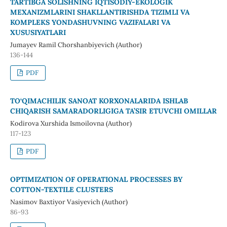
TARTIBGA SOLISHNING IQTISODIY-EKOLOGIK
MEXANIZMLARINI SHAKLLANTIRISHDA TIZIMLI VA
KOMPLEKS YONDASHUVNING VAZIFALARI VA
XUSUSIYATLARI
Jumayev Ramil Chorshanbiyevich (Author)
136-144
PDF
TO‘QIMACHILIK SANOAT KORXONALARIDA ISHLAB
CHIQARISH SAMARADORLIGIGA TA’SIR ETUVCHI OMILLAR
Kodirova Xurshida Ismoilovna (Author)
117-123
PDF
OPTIMIZATION OF OPERATIONAL PROCESSES BY
COTTON-TEXTILE CLUSTERS
Nasimov Baxtiyor Vasiyevich (Author)
86-93