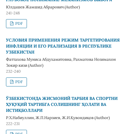
Юлдашев Жамшид Абрарович (Author)
241-248
PDF
УСЛОВИЯ ПРИМЕНЕНИЯ РЕЖИМ ТАРГЕТИРОВАНИЯ
ИНФЛЯЦИИ И ЕГО РЕАЛИЗАЦИЯ В РЕСПУБЛИКЕ
УЗБЕКИСТАН
Фаттахова Муниса Абдухамитовна, Рахматова Нозимахон
Зокир кизи (Author)
232-240
PDF
ЎЗБЕКИСТОНДА ЖИСМОНИЙ ТАРБИЯ ВА СПОРТНИ
ҲУҚУҚИЙ ТАРТИБГА СОЛИШНИНГ ҲОЛАТИ ВА
ИСТИҚБОЛЛАРИ
Р.Х.Набиуллин, Ж.П.Нарзиев, Ж.И.Қувондиқов (Author)
222-231