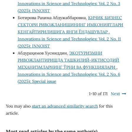
Innovations in Science and Technologies: Vol. 2 No. 3
(2025): INNOIST
Ботирова Рахима Абдужаббаровна,
КИЧИК БИЗНЕС
СЕКТОРИ РИВОЖЛАНИШИНИНГ ИМКОНИЯТЛАРИ
КЕНГАЙТИРИЛИШИГА ЯНГИ ЁНДАШУВЛАР
,
Innovations in Science and Technologies: Vol. 2 No. 11
(2025): INNOIST
Абдураҳимов Хусниддин,
ЭКОТУРИЗМНИ
РИВОЖЛАНТИРИШДА ТАШКИЛИЙ-ИҚТИСОДИЙ
МЕХАНИЗМЛАРНИНГ ЎРНИ ВА ФУНКЦИЯЛАРИ
,
Innovations in Science and Technologies: Vol. 2 No. 6
(2025): Special issue
1-10 of 171
Next
You may also
start an advanced similarity search
for this
article.
Most read articles by the same author(s)