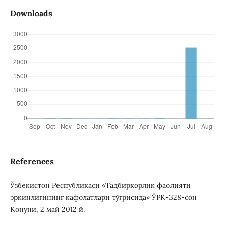
Downloads
References
Ўзбекистон Республикаси «Тадбиркорлик фаолияти
эркинлигининг кафолатлари тўғрисида» ЎРҚ-328-сон
Қонуни, 2 май 2012 й.