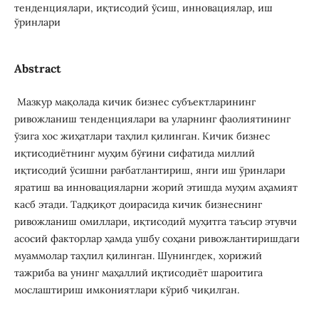
тенденциялари, иқтисодий ўсиш, инновациялар, иш
ўринлари
Abstract
Мазкур мақолада кичик бизнес субъектларининг
ривожланиш тенденциялари ва уларнинг фаолиятининг
ўзига хос жиҳатлари таҳлил қилинган. Кичик бизнес
иқтисодиётнинг муҳим бўғини сифатида миллий
иқтисодий ўсишни рағбатлантириш, янги иш ўринлари
яратиш ва инновацияларни жорий этишда муҳим аҳамият
касб этади. Тадқиқот доирасида кичик бизнеснинг
ривожланиш омиллари, иқтисодий муҳитга таъсир этувчи
асосий факторлар ҳамда ушбу соҳани ривожлантиришдаги
муаммолар таҳлил қилинган. Шунингдек, хорижий
тажриба ва унинг маҳаллий иқтисодиёт шароитига
мослаштириш имкониятлари кўриб чиқилган.