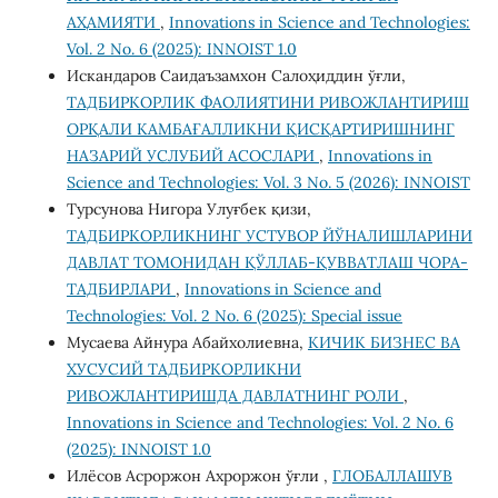
АҲАМИЯТИ
,
Innovations in Science and Technologies:
Vol. 2 No. 6 (2025): INNOIST 1.0
Искандаров Саидаъзамхон Салоҳиддин ўғли,
ТАДБИРКОРЛИК ФАОЛИЯТИНИ РИВОЖЛАНТИРИШ
ОРҚАЛИ КАМБАҒАЛЛИКНИ ҚИСҚАРТИРИШНИНГ
НАЗАРИЙ УСЛУБИЙ АСОСЛАРИ
,
Innovations in
Science and Technologies: Vol. 3 No. 5 (2026): INNOIST
Турсунова Нигора Улуғбек қизи,
ТАДБИРКОРЛИКНИНГ УСТУВОР ЙЎНАЛИШЛАРИНИ
ДАВЛАТ ТОМОНИДАН ҚЎЛЛАБ-ҚУВВАТЛАШ ЧОРА-
ТАДБИРЛАРИ
,
Innovations in Science and
Technologies: Vol. 2 No. 6 (2025): Special issue
Мусаева Айнура Абайхолиевна,
КИЧИК БИЗНЕС ВА
ХУСУСИЙ ТАДБИРКОРЛИКНИ
РИВОЖЛАНТИРИШДА ДАВЛАТНИНГ РОЛИ
,
Innovations in Science and Technologies: Vol. 2 No. 6
(2025): INNOIST 1.0
Илёсов Асроржон Ахроржон ўғли ,
ГЛОБАЛЛАШУВ