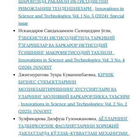
ШАРОИТИДА РАҚАМЛИ ИҚТИСОДИЁТНИ
РИВОЖЛАНИШ ТЕНДЕНЦИЯЛАРИ
,
Innovations in
Science and Technologies: Vol. 1 No. 5 (2024): Special
issue
Искандаров Саидаъзамхон Салоҳиддин ўғли,
ЎЗБЕКИСТОН ИҚТИСОДИЁТИДА ТАРКИБИЙ
ЎЗГАРИШЛАР ВА БАРҚАРОР ИҚТИСОДИЙ
ЎСИШНИНГ МАКРОИҚТИСОДИЙ ТАҲЛИЛИ
,
Innovations in Science and Technologies: Vol. 3 No. 4
(2026): INNOIST
Джиемуратова Зухра Куванишбаевна,
КИЧИК
БИЗНЕС СУБЪЕКТЛАРИНИ
МОЛИЯЛАШТИРИШНИНГ ХУСУСИЯТЛАРИ ВА
УЛАРНИНГ МОЛИЯВИЙ БАРҚАРОРЛИККА ТАЪСИРИ
,
Innovations in Science and Technologies: Vol. 2 No. 2
(2025): INNOIST
Зулфикарова Дилфуза Гуломжановна,
АЁЛЛАРНИНГ
ТАДБИРКОРЛИК ФАОЛИЯТЛАРИНИ ХОРИЖИЙ
ДАВЛАТЛАРДА ҚЎЛЛАБ-ҚУВВАТЛАШ МЕХАНИЗМИ
,