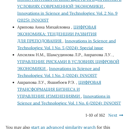
УСЛОВИЯХ СОВРЕМЕННОЙ ЭКОНОМИКИ
,
Innovations in Science and Technologies: Vol. 2 No. 9
(2025): INNOIST
Арипова Анна Михайловна ,
ЦИФРОВАЯ
ЭКОНОМИКА: ТЕНДЕНЦИИ РАЗВИТИЯ
ДЛЯ ПРЕПОДОВАНИЯ
,
Innovations in Science and
Technologies: Vol. 1 No. 5 (2024): Special issue
Апсилям Н.М., Шамсудинова Л.Р., Ашрапова Л.У. ,
УПРАВЛЕНИЕ РИСКАМИ В УСЛОВИЯХ ЦИФРОВОЙ
ЭКОНОМИКИ
,
Innovations in Science and
Technologies: Vol. 1 No. 3 (2024): INNOIST
Ашрапова Л.У., Яхшибоев Р.Э. ,
ЦИФРОВАЯ
ТРАНСФОРМАЦИЯ БИЗНЕСА И
УПРАВЛЕНИЕ ИЗМЕНЕНИЯМИ
,
Innovations in
Science and Technologies: Vol. 1 No. 6 (2024): INNOIST
1-10 of 162
Next
You may also
start an advanced similarity search
for this