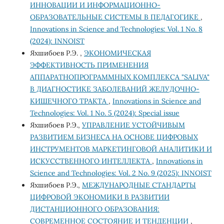
ИННОВАЦИИ И ИНФОРМАЦИОННО-
ОБРАЗОВАТЕЛЬНЫЕ СИСТЕМЫ В ПЕДАГОГИКЕ
,
Innovations in Science and Technologies: Vol. 1 No. 8
(2024): INNOIST
Яхшибоев Р.Э. ,
ЭКОНОМИЧЕСКАЯ
ЭФФЕКТИВНОСТЬ ПРИМЕНЕНИЯ
АППАРАТНОПРОГРАММНЫХ КОМПЛЕКСА "SALIVA"
В ДИАГНОСТИКЕ ЗАБОЛЕВАНИЙ ЖЕЛУДОЧНО-
КИШЕЧНОГО ТРАКТА
,
Innovations in Science and
Technologies: Vol. 1 No. 5 (2024): Special issue
Яхшибоев Р.Э.,
УПРАВЛЕНИЕ УСТОЙЧИВЫМ
РАЗВИТИЕМ БИЗНЕСА НА ОСНОВЕ ЦИФРОВЫХ
ИНСТРУМЕНТОВ МАРКЕТИНГОВОЙ АНАЛИТИКИ И
ИСКУССТВЕННОГО ИНТЕЛЛЕКТА
,
Innovations in
Science and Technologies: Vol. 2 No. 9 (2025): INNOIST
Яхшибоев Р.Э.,
МЕЖДУНАРОДНЫЕ СТАНДАРТЫ
ЦИФРОВОЙ ЭКОНОМИКИ В РАЗВИТИИ
ДИСТАНЦИОННОГО ОБРАЗОВАНИЯ:
СОВРЕМЕННОЕ СОСТОЯНИЕ И ТЕНДЕНЦИИ
,