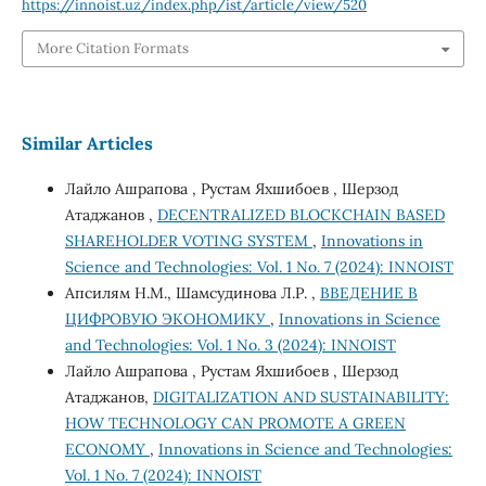
https://innoist.uz/index.php/ist/article/view/520
More Citation Formats
Similar Articles
Лайло Ашрапова , Рустам Яхшибоев , Шерзод
Атаджанов ,
DECENTRALIZED BLOCKCHAIN ​​BASED
SHAREHOLDER VOTING SYSTEM
,
Innovations in
Science and Technologies: Vol. 1 No. 7 (2024): INNOIST
Апсилям Н.М., Шамсудинова Л.Р. ,
ВВЕДЕНИЕ В
ЦИФРОВУЮ ЭКОНОМИКУ
,
Innovations in Science
and Technologies: Vol. 1 No. 3 (2024): INNOIST
Лайло Ашрапова , Рустам Яхшибоев , Шерзод
Атаджанов,
DIGITALIZATION AND SUSTAINABILITY:
HOW TECHNOLOGY CAN PROMOTE A GREEN
ECONOMY
,
Innovations in Science and Technologies:
Vol. 1 No. 7 (2024): INNOIST