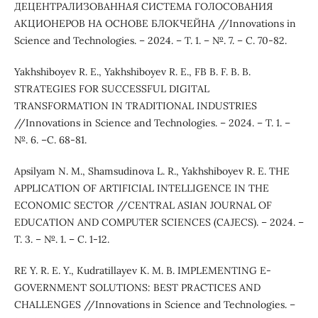
ДЕЦЕНТРАЛИЗОВАННАЯ СИСТЕМА ГОЛОСОВАНИЯ
АКЦИОНЕРОВ НА ОСНОВЕ БЛОКЧЕЙНА //Innovations in
Science and Technologies. – 2024. – Т. 1. – №. 7. – С. 70-82.
Yakhshiboyev R. E., Yakhshiboyev R. E., FB B. F. B. B.
STRATEGIES FOR SUCCESSFUL DIGITAL
TRANSFORMATION IN TRADITIONAL INDUSTRIES
//Innovations in Science and Technologies. – 2024. – Т. 1. –
№. 6. –С. 68-81.
Apsilyam N. M., Shamsudinova L. R., Yakhshiboyev R. E. THE
APPLICATION OF ARTIFICIAL INTELLIGENCE IN THE
ECONOMIC SECTOR //CENTRAL ASIAN JOURNAL OF
EDUCATION AND COMPUTER SCIENCES (CAJECS). – 2024. –
Т. 3. – №. 1. – С. 1-12.
RE Y. R. E. Y., Kudratillayev K. M. B. IMPLEMENTING E-
GOVERNMENT SOLUTIONS: BEST PRACTICES AND
CHALLENGES //Innovations in Science and Technologies. –