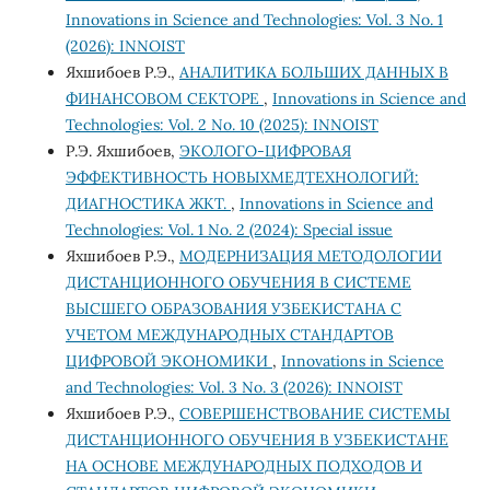
Innovations in Science and Technologies: Vol. 3 No. 1
(2026): INNOIST
Яхшибоев Р.Э.,
АНАЛИТИКА БОЛЬШИХ ДАННЫХ В
ФИНАНСОВОМ СЕКТОРЕ
,
Innovations in Science and
Technologies: Vol. 2 No. 10 (2025): INNOIST
Р.Э. Яхшибоев,
ЭКОЛОГО-ЦИФРОВАЯ
ЭФФЕКТИВНОСТЬ НОВЫХМЕДТЕХНОЛОГИЙ:
ДИАГНОСТИКА ЖКТ.
,
Innovations in Science and
Technologies: Vol. 1 No. 2 (2024): Special issue
Яхшибоев Р.Э.,
МОДЕРНИЗАЦИЯ МЕТОДОЛОГИИ
ДИСТАНЦИОННОГО ОБУЧЕНИЯ В СИСТЕМЕ
ВЫСШЕГО ОБРАЗОВАНИЯ УЗБЕКИСТАНА С
УЧЕТОМ МЕЖДУНАРОДНЫХ СТАНДАРТОВ
ЦИФРОВОЙ ЭКОНОМИКИ
,
Innovations in Science
and Technologies: Vol. 3 No. 3 (2026): INNOIST
Яхшибоев Р.Э.,
СОВЕРШЕНСТВОВАНИЕ СИСТЕМЫ
ДИСТАНЦИОННОГО ОБУЧЕНИЯ В УЗБЕКИСТАНЕ
НА ОСНОВЕ МЕЖДУНАРОДНЫХ ПОДХОДОВ И