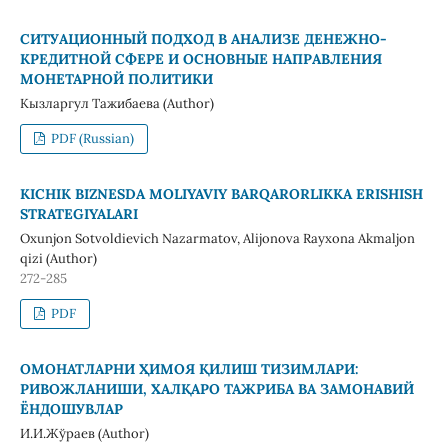
СИТУАЦИОННЫЙ ПОДХОД В АНАЛИЗЕ ДЕНЕЖНО-
КРЕДИТНОЙ СФЕРЕ И ОСНОВНЫЕ НАПРАВЛЕНИЯ
МОНЕТАРНОЙ ПОЛИТИКИ
Кызларгул Тажибаева (Author)
PDF (Russian)
KICHIK BIZNESDA MOLIYAVIY BARQARORLIKKA ERISHISH
STRATEGIYALARI
Oxunjon Sotvoldievich Nаzаrmаtov, Аlijonovа Rаyxonа Аkmаljon
qizi (Author)
272-285
PDF
ОМОНАТЛАРНИ ҲИМОЯ ҚИЛИШ ТИЗИМЛАРИ:
РИВОЖЛАНИШИ, ХАЛҚАРО ТАЖРИБА ВА ЗАМОНАВИЙ
ЁНДОШУВЛАР
И.И.Жўраев (Author)