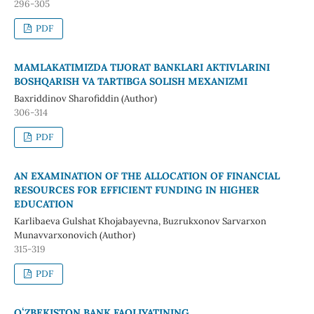
296-305
PDF
MAMLAKATIMIZDA TIJORAT BANKLARI AKTIVLARINI
BOSHQARISH VA TARTIBGA SOLISH MEXANIZMI
Baxriddinov Sharofiddin (Author)
306-314
PDF
AN EXAMINATION OF THE ALLOCATION OF FINANCIAL
RESOURCES FOR EFFICIENT FUNDING IN HIGHER
EDUCATION
Karlibaeva Gulshat Khojabayevna, Buzrukxonov Sarvarxon
Munavvarxonovich (Author)
315-319
PDF
OʻZBEKISTON BANK FAOLIYATINING