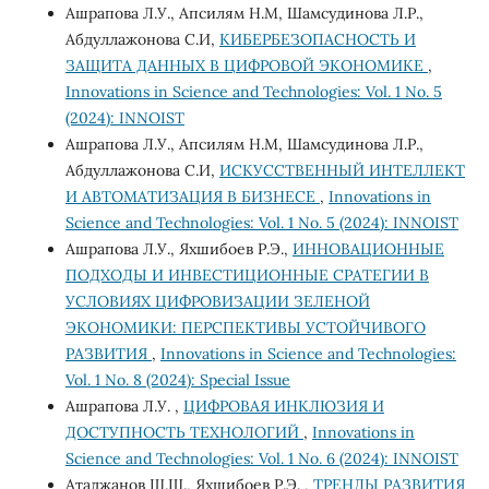
Ашрапова Л.У., Апсилям Н.М, Шамсудинова Л.Р.,
Абдуллажонова С.И,
КИБЕРБЕЗОПАСНОСТЬ И
ЗАЩИТА ДАННЫХ В ЦИФРОВОЙ ЭКОНОМИКЕ
,
Innovations in Science and Technologies: Vol. 1 No. 5
(2024): INNOIST
Ашрапова Л.У., Апсилям Н.М, Шамсудинова Л.Р.,
Абдуллажонова С.И,
ИСКУССТВЕННЫЙ ИНТЕЛЛЕКТ
И АВТОМАТИЗАЦИЯ В БИЗНЕСЕ
,
Innovations in
Science and Technologies: Vol. 1 No. 5 (2024): INNOIST
Ашрапова Л.У., Яхшибоев Р.Э.,
ИННОВАЦИОННЫЕ
ПОДХОДЫ И ИНВЕСТИЦИОННЫЕ СРАТЕГИИ В
УСЛОВИЯХ ЦИФРОВИЗАЦИИ ЗЕЛЕНОЙ
ЭКОНОМИКИ: ПЕРСПЕКТИВЫ УСТОЙЧИВОГО
РАЗВИТИЯ
,
Innovations in Science and Technologies:
Vol. 1 No. 8 (2024): Special Issue
Ашрапова Л.У. ,
ЦИФРОВАЯ ИНКЛЮЗИЯ И
ДОСТУПНОСТЬ ТЕХНОЛОГИЙ
,
Innovations in
Science and Technologies: Vol. 1 No. 6 (2024): INNOIST
Атаджанов Ш.Ш., Яхшибоев Р.Э. ,
ТРЕНДЫ РАЗВИТИЯ