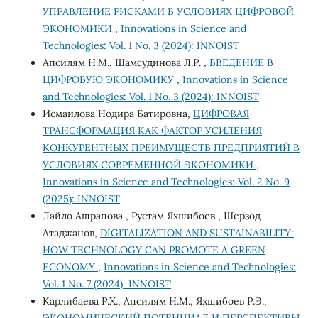
УПРАВЛЕНИЕ РИСКАМИ В УСЛОВИЯХ ЦИФРОВОЙ
ЭКОНОМИКИ
,
Innovations in Science and
Technologies: Vol. 1 No. 3 (2024): INNOIST
Апсилям Н.М., Шамсудинова Л.Р. ,
ВВЕДЕНИЕ В
ЦИФРОВУЮ ЭКОНОМИКУ
,
Innovations in Science
and Technologies: Vol. 1 No. 3 (2024): INNOIST
Исмаилова Нодира Батировна,
ЦИФРОВАЯ
ТРАНСФОРМАЦИЯ КАК ФАКТОР УСИЛЕНИЯ
КОНКУРЕНТНЫХ ПРЕИМУЩЕСТВ ПРЕДПРИЯТИЙ В
УСЛОВИЯХ СОВРЕМЕННОЙ ЭКОНОМИКИ
,
Innovations in Science and Technologies: Vol. 2 No. 9
(2025): INNOIST
Лайло Ашрапова , Рустам Яхшибоев , Шерзод
Атаджанов,
DIGITALIZATION AND SUSTAINABILITY:
HOW TECHNOLOGY CAN PROMOTE A GREEN
ECONOMY
,
Innovations in Science and Technologies:
Vol. 1 No. 7 (2024): INNOIST
Карлибаева Р.Х., Апсилям Н.М., Яхшибоев Р.Э.,