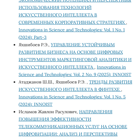
ЭКОНОМИЧЕСКИЙ ПОТЕНЦИАЛ И ПЕРСПЕКТИВЫ
ИСПОЛЬЗОВАНИЯ ТЕХНОЛОГИЙ
ИСКУССТВЕННОГО ИНТЕЛЛЕКТА В
СОВРЕМЕННЫХ КОРПОРАТИВНЫХ СТРАТЕГИЯХ
,
Innovations in Science and Technologies: Vol. 1 No. 1
(2024): Part-3
Яхшибоев Р.Э.,
УПРАВЛЕНИЕ УСТОЙЧИВЫМ
РАЗВИТИЕМ БИЗНЕСА НА ОСНОВЕ ЦИФРОВЫХ
ИНСТРУМЕНТОВ МАРКЕТИНГОВОЙ АНАЛИТИКИ И
ИСКУССТВЕННОГО ИНТЕЛЛЕКТА
,
Innovations in
Science and Technologies: Vol. 2 No. 9 (2025): INNOIST
Атаджанов Ш.Ш., Яхшибоев Р.Э. ,
ТРЕНДЫ РАЗВИТИЯ
ИСКУССТВЕННОГО ИНТЕЛЛЕКТА В ФИНТЕХЕ
,
Innovations in Science and Technologies: Vol. 1 No. 5
(2024): INNOIST
Исламов Жавлон Расулович,
НАПРАВЛЕНИЯ
ПОВЫШЕНИЯ ЭФФЕКТИВНОСТИ
ТЕЛЕКОММУНИКАЦИОННЫХ УСЛУГ НА ОСНОВЕ
ЦИФРОВИЗАЦИИ: АНАЛИЗ И ПЕРСПЕКТИВЫ