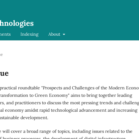
chnologies
ments
Indexing
About
ue
sue
-practical roundtable "Prospects and Challenges of the Modern Econ
Transformation to Green Economy" aims to bring together leading
ars, and practitioners to discuss the most pressing trends and challen
bal economy amidst rapid technological advancement and increasing
ustainable development.
will cover a broad range of topics, including issues related to the
of business processes, the development of digital infrastructure,