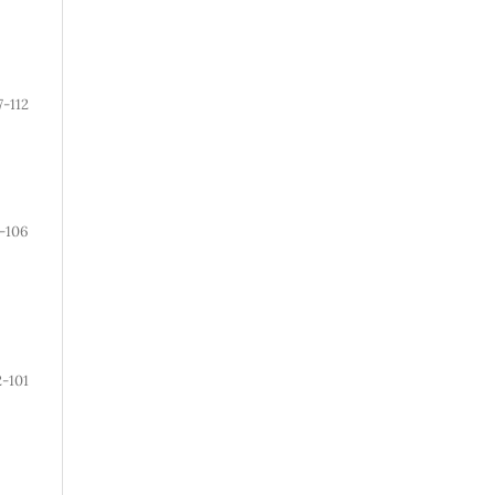
7-112
-106
-101