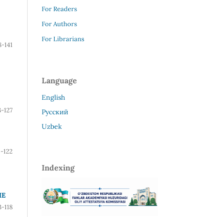
For Readers
For Authors
For Librarians
8-141
Language
English
3-127
Русский
Uzbek
9-122
Indexing
НЕ
3-118