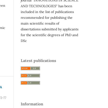
journal "INNOVATIONS IN SCIENCE
reen
AND TECHNOLOGIES" has been
included in the list of publications
recommended for publishing the
main scientific results of
omic
dissertations submitted by applicants
for the scientific degrees of PhD and
DSc
Latest publications
A
72-77
Information