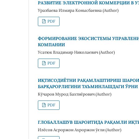
РАЗВИТИЕ ЭЛЕКТРОННОЙ КОММЕРЦИИ В У
Уразбаева Илмира Конысбаевна (Author)
PDF
ФОРМИРОВАНИЕ ЭКОСИСТЕМЫ УПРАВЛЕНИ
КОМПАНИИ
Усатюк Владимир Николаевич (Author)
PDF
ИҚТИСОДИЁТНИ РАҚАМЛАШТИРИШ ШАРОИТ
БАРҚАРОРЛИГИНИ ТАЪМИНЛАШДАГИ ЎРНИ
Кўчаров Мурод Бахтиёрович (Author)
PDF
ГЛОБАЛЛАШУВ ШАРОИТИДА РАҚАМЛИ ИҚ
Илёсов Асроржон Ахроржон ўғли (Author)