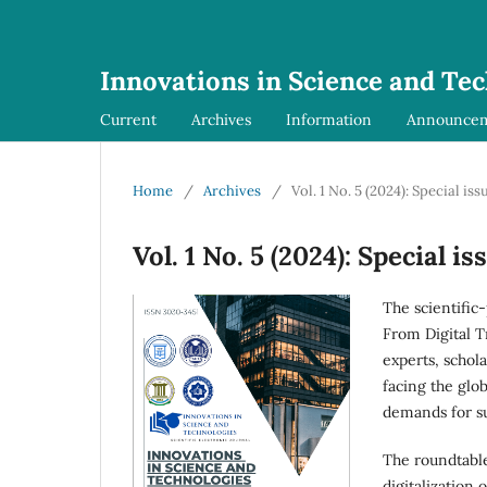
Innovations in Science and Te
Current
Archives
Information
Announce
Home
/
Archives
/
Vol. 1 No. 5 (2024): Special iss
Vol. 1 No. 5 (2024): Special is
The scientific
From Digital 
experts, schol
facing the glo
demands for s
The roundtable 
digitalization 