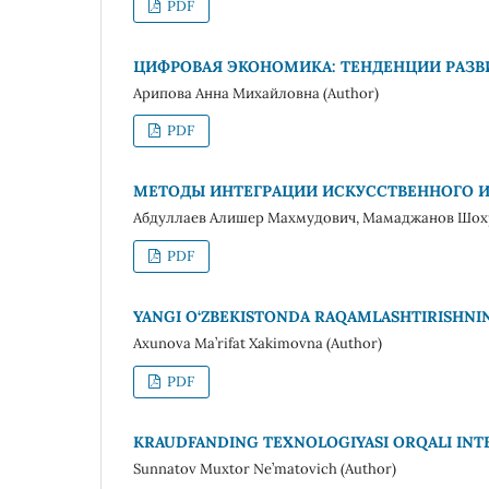
PDF
ЦИФРОВАЯ ЭКОНОМИКА: ТЕНДЕНЦИИ РАЗВ
Арипова Анна Михайловна (Author)
PDF
МЕТОДЫ ИНТЕГРАЦИИ ИСКУССТВЕННОГО И
Абдуллаев Алишер Махмудович, Мамаджанов Шохр
PDF
YANGI O‘ZBEKISTONDA RAQAMLASHTIRISHNI
Axunova Ma’rifat Xakimovna (Author)
PDF
KRAUDFANDING TEXNOLOGIYASI ORQALI INTE
Sunnatov Muxtor Ne’matovich (Author)