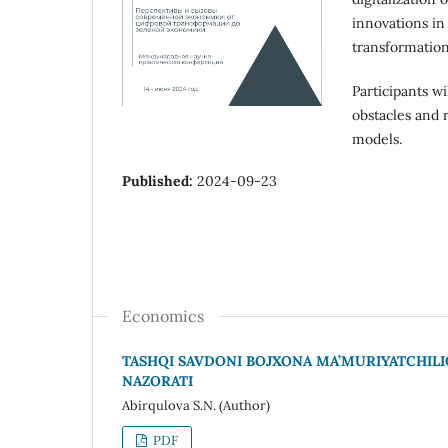
innovations in
transformatio
Participants wi
obstacles and 
models.
Published:
2024-09-23
Economics
TASHQI SAVDONI BOJXONA MA’MURIYATCHILIG
NAZORATI
Abirqulova S.N. (Author)
PDF