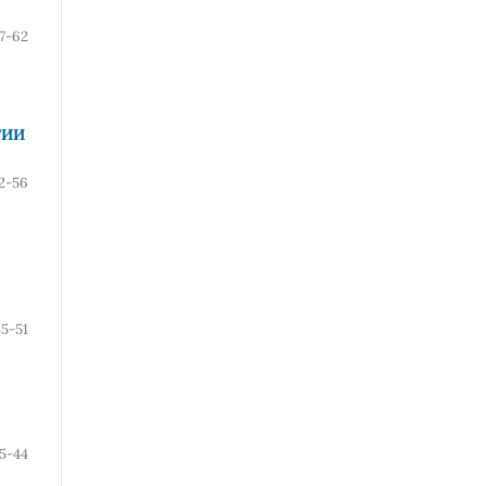
7-62
ТИИ
2-56
45-51
5-44