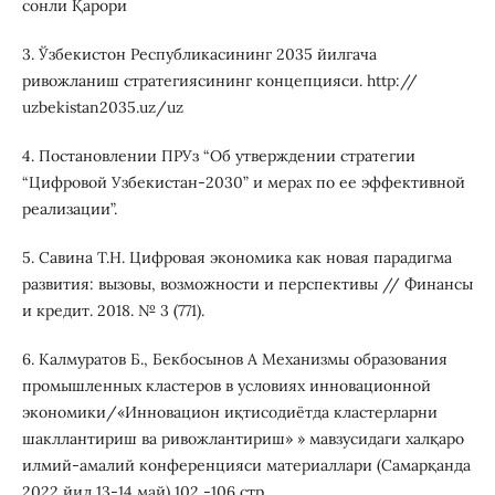
сонли Қарори
3. Ўзбекистон Республикасининг 2035 йилгача
ривожланиш стратегиясининг концепцияси. http://
uzbekistan2035.uz/uz
4. Постановлении ПРУз “Об утверждении стратегии
“Цифровой Узбекистан-2030” и мерах по ее эффективной
реализации”.
5. Савина Т.Н. Цифровая экономика как новая парадигма
развития: вызовы, возможности и перспективы // Финансы
и кредит. 2018. № 3 (771).
6. Калмуратов Б., Бекбосынов А Механизмы образования
промышленных кластеров в условиях инновационной
экономики/«Инновацион иқтисодиётда кластерларни
шакллантириш ва ривожлантириш» » мавзусидаги халқаро
илмий-амалий конференцияси материаллари (Самарқанда
2022 йил 13-14 май) 102 -106 стр