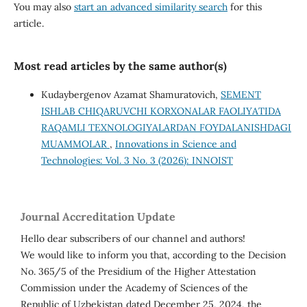
You may also
start an advanced similarity search
for this
article.
Most read articles by the same author(s)
Kudaybergenov Azamat Shamuratovich,
SEMENT
ISHLAB CHIQARUVCHI KORXONALAR FAOLIYATIDA
RAQAMLI TEXNOLOGIYALARDAN FOYDALANISHDAGI
MUAMMOLAR
,
Innovations in Science and
Technologies: Vol. 3 No. 3 (2026): INNOIST
Journal Accreditation Update
Hello dear subscribers of our channel and authors!
We would like to inform you that, according to the Decision
No. 365/5 of the Presidium of the Higher Attestation
Commission under the Academy of Sciences of the
Republic of Uzbekistan dated December 25, 2024, the