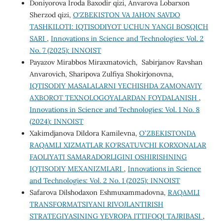
Doniyorova Iroda Baxodir qizi, Anvarova Lobarxon
Sherzod qizi,
O‘ZBEKISTON VA JAHON SAVDO
TASHKILOTI: IQTISODIYOT UCHUN YANGI BOSQICH
SARI
,
Innovations in Science and Technologies: Vol. 2
No. 7 (2025): INNOIST
Payazov Mirabbos Miraxmatovich, Sabirjanov Ravshan
Anvarovich, Sharipova Zulfiya Shokirjonovna,
IQTISODIY MASALALARNI YECHISHDA ZAMONAVIY
AXBOROT TEXNOLOGOYALARDAN FOYDALANISH
,
Innovations in Science and Technologies: Vol. 1 No. 8
(2024): INNOIST
Xakimdjanova Dildora Kamilevna,
OʻZBEKISTONDA
RAQAMLI XIZMATLAR KO‘RSATUVCHI KORXONALAR
FAOLIYATI SAMARADORLIGINI OSHIRISHNING
IQTISODIY MEXANIZMLARI
,
Innovations in Science
and Technologies: Vol. 2 No. 1 (2025): INNOIST
Safarova Dilshodaxon Eshmuxammadovna,
RAQAMLI
TRANSFORMATSIYANI RIVOJLANTIRISH
STRATEGIYASINING YEVROPA ITTIFOQI TAJRIBASI
,