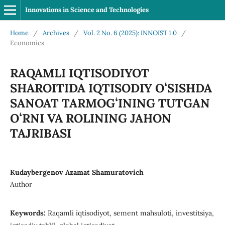
Innovations in Science and Technologies
Home
/
Archives
/
Vol. 2 No. 6 (2025): INNOIST 1.0
/
Economics
RAQAMLI IQTISODIYOT
SHAROITIDA IQTISODIY OʻSISHDA
SANOAT TARMOGʻINING TUTGAN
OʻRNI VA ROLINING JAHON
TAJRIBASI
Kudaybergenov Azamat Shamuratovich
Author
Keywords:
Raqamli iqtisodiyot, sement mahsuloti, investitsiya,