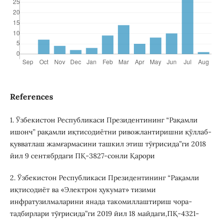
References
1. Ўзбекистон Республикаси Президентининг “Рақамли
ишонч” рақамли иқтисодиётни ривожлантиришни қўллаб-
қувватлаш жамғармасини ташкил этиш тўғрисида”ги 2018
йил 9 сентябрдаги ПҚ-3827-сонли Қарори
2. Ўзбекистон Республикаси Президентининг “Рақамли
иқтисодиёт ва «Электрон ҳукумат» тизими
инфратузилмаларини янада такомиллаштириш чора-
тадбирлари тўғрисида”ги 2019 йил 18 майдаги,ПҚ-4321-