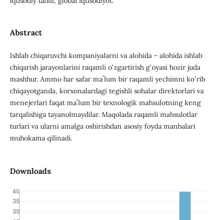
iqtisodiy tahlil, global iqtisodiyot.
Abstract
Ishlab chiqaruvchi kompaniyalarni va alohida – alohida ishlab
chiqarish jarayonlarini raqamli oʻzgartirish gʻoyasi hozir juda
mashhur. Ammo har safar maʼlum bir raqamli yechimni koʻrib
chiqayotganda, korxonalardagi tegishli sohalar direktorlari va
menejerlari faqat maʼlum bir texnologik mahsulotning keng
tarqalishiga tayanolmaydilar. Maqolada raqamli mahsulotlar
turlari va ularni amalga oshirishdan asosiy foyda manbalari
muhokama qilinadi.
Downloads