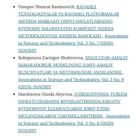
Yusupov Shuxrat Raximovich,
RAQAMLI
TEXNOLOGIYALAR VA RAQAMLI PLATFORMALAR
ASOSIDA MARKAZIY OSIYO DAVLATLARINING
IQTISODIY SALOHIYATINI KOMPOZIT INDEKS
METODOLOGIYASI ASOSIDA BAHOLASH
,
Innovations
in Science and Technologies: Vol. 3 No. 7 (2026):
INNOIST
Bobojonova Zarnigor Shokirovna,
SINGULYAR-AMALIY
SAMARADORLIK MODELINING ILMIY-AMALIY
XUSUSIYATLARI VA METODOLOGIK ASOSLANISHI
,
Innovations in Science and Technologies: Vol. 2 No. 9
(2025): INNOIST
Mardonova Ozoda Aliyevna,
O‘ZBEKISTONDA TURIZM
INFRATUZILMASINI RIVOJLANTIRISHDA KREATIV
IQTISODIYOT ELEMENTLARINI JORIY ETISH
MEXANIZMLARINI TAKOMILLASHTIRISH
,
Innovations
in Science and Technologies: Vol. 3 No. 6 (2026):
INNOIST