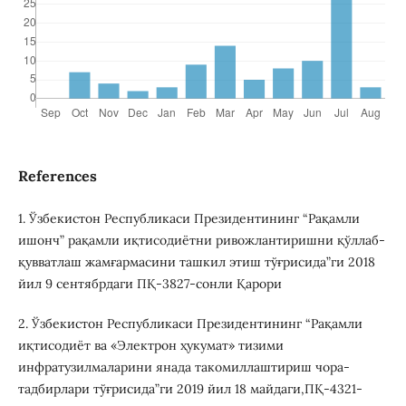
References
1. Ўзбекистон Республикаси Президентининг “Рақамли
ишонч” рақамли иқтисодиётни ривожлантиришни қўллаб-
қувватлаш жамғармасини ташкил этиш тўғрисида”ги 2018
йил 9 сентябрдаги ПҚ-3827-сонли Қарори
2. Ўзбекистон Республикаси Президентининг “Рақамли
иқтисодиёт ва «Электрон ҳукумат» тизими
инфратузилмаларини янада такомиллаштириш чора-
тадбирлари тўғрисида”ги 2019 йил 18 майдаги,ПҚ-4321-