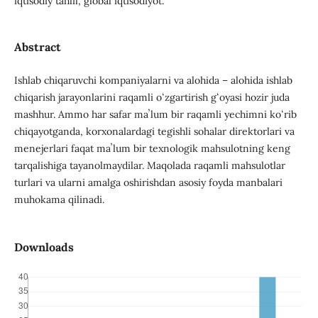
iqtisodiy tahlil, global iqtisodiyot.
Abstract
Ishlab chiqaruvchi kompaniyalarni va alohida – alohida ishlab
chiqarish jarayonlarini raqamli oʻzgartirish gʻoyasi hozir juda
mashhur. Ammo har safar maʼlum bir raqamli yechimni koʻrib
chiqayotganda, korxonalardagi tegishli sohalar direktorlari va
menejerlari faqat maʼlum bir texnologik mahsulotning keng
tarqalishiga tayanolmaydilar. Maqolada raqamli mahsulotlar
turlari va ularni amalga oshirishdan asosiy foyda manbalari
muhokama qilinadi.
Downloads