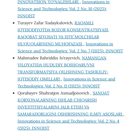
INNOVATSION YO‘NALISHLARI
,
Innovations in
Science and Technologies: Vol. 2 No. 10 (2025):
INNOIST
Turayev Zafar Xudaykulovich,
RAQAMLI
IQTISODIYOTDA BOZOR KONSENTRATSIYASI,
RAQOBAT SIYOSATI VA ISTEʼMOLCHILAR
HUQUQLARINING MUHOFAZASI
,
Innovations in
Science and Technologies: Vol. 2 No. 7 (2025): INNOIST
Mahmudov Bahriddin Jo’rayevich,
NAMANGAN
VILOYATIDA HUDUDIY BOSHQARUVNI
TRANSFORMATSIYA QILISHNING TASHKILIY-
IQTISODIY OMILLARI
,
Innovations in Science and
Technologies: Vol. 2 No. 11 (2025): INNOIST
Qorabayev Shuhratjon Axmadjonovich ,
SANOAT
KORXONALARNING ISHLAB CHIQARISH
INVESTITSIYALARINI JALB ETISH VA
SAMARADORLIGINI OSHIRISHNING ILMIY ASOSLARI
,
Innovations in Science and Technologies: Vol. 2 No. 4
(2025): INNOIST