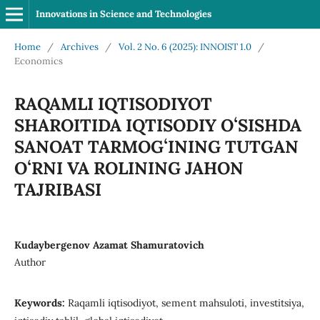
Innovations in Science and Technologies
Home
/
Archives
/
Vol. 2 No. 6 (2025): INNOIST 1.0
/
Economics
RAQAMLI IQTISODIYOT
SHAROITIDA IQTISODIY OʻSISHDA
SANOAT TARMOGʻINING TUTGAN
OʻRNI VA ROLINING JAHON
TAJRIBASI
Kudaybergenov Azamat Shamuratovich
Author
Keywords:
Raqamli iqtisodiyot, sement mahsuloti, investitsiya,