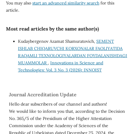
You may also
start an advanced similarity search
for this
article.
Most read articles by the same author(s)
Kudaybergenov Azamat Shamuratovich,
SEMENT
ISHLAB CHIQARUVCHI KORXONALAR FAOLIYATIDA
RAQAMLI TEXNOLOGIYALARDAN FOYDALANISHDAGI
MUAMMOLAR
,
Innovations in Science and
Technologies: Vol. 3 No. 3 (2026): INNOIST
Journal Accreditation Update
Hello dear subscribers of our channel and authors!
We would like to inform you that, according to the Decision
No. 365/5 of the Presidium of the Higher Attestation
Commission under the Academy of Sciences of the
Republic of Uzbekistan dated December 25, 2024, the