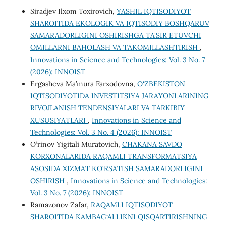
Siradjev Ilxom Toxirovich,
YASHIL IQTISODIYOT
SHAROITIDA EKOLOGIK VA IQTISODIY BOSHQARUV
SAMARADORLIGINI OSHIRISHGA TA'SIR ETUVCHI
OMILLARNI BAHOLASH VA TAKOMILLASHTIRISH
,
Innovations in Science and Technologies: Vol. 3 No. 7
(2026): INNOIST
Ergasheva Ma’mura Farxodovna,
O‘ZBEKISTON
IQTISODIYOTIDA INVESTITSIYA JARAYONLARINING
RIVOJLANISH TENDENSIYALARI VA TARKIBIY
XUSUSIYATLARI
,
Innovations in Science and
Technologies: Vol. 3 No. 4 (2026): INNOIST
O‘rinov Yigitali Muratovich,
CHAKANA SAVDO
KORXONALARIDA RAQAMLI TRANSFORMATSIYA
ASOSIDA XIZMAT KO‘RSATISH SAMARADORLIGINI
OSHIRISH
,
Innovations in Science and Technologies:
Vol. 3 No. 7 (2026): INNOIST
Ramazonov Zafar,
RAQAMLI IQTISODIYOT
SHAROITIDA KAMBAG‘ALLIKNI QISQARTIRISHNING