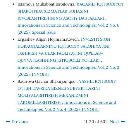
Istamova Muhabbat Isroilovna,
RAQAMLI IQTISODIYOT
SHAROITIDA XIZMATLAR SOHASINI
RIVOJLANTIRISHNING ASOSIY DASTAKLARI
,
Innovations in Science and Technologies: Vol. 2 No. 6
(2025): Special issue
Ergashev Alijon Hojimamatovich,
INVESTITSION
KORXONALARNING IQTISODIY SALOHIYATINI
OSHIRISH VA ULAR FAOLIYATINI QO‘LLAB-
QUVVATLASHNING ISTIQBOLLI YO‘LLARI
,
Innovations in Science and Technologies: Vol. 2 No. 3
(2025): INNOIST
Badirova Gavhar Shakirjon qizi ,
YASHIL IQTISODIY
O‘TISH DAVRIDA BIZNES SUBYEKTLARINI
MOLIYALASHTIRISH MEXANIZMINI
TAKOMILLASHTIRISH
,
Innovations in Science and
Technologies: Vol. 2 No. 4 (2025): INNOIST
Previous
11-20 of 601
Next