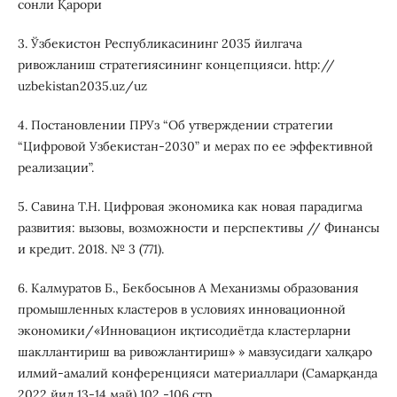
сонли Қарори
3. Ўзбекистон Республикасининг 2035 йилгача
ривожланиш стратегиясининг концепцияси. http://
uzbekistan2035.uz/uz
4. Постановлении ПРУз “Об утверждении стратегии
“Цифровой Узбекистан-2030” и мерах по ее эффективной
реализации”.
5. Савина Т.Н. Цифровая экономика как новая парадигма
развития: вызовы, возможности и перспективы // Финансы
и кредит. 2018. № 3 (771).
6. Калмуратов Б., Бекбосынов А Механизмы образования
промышленных кластеров в условиях инновационной
экономики/«Инновацион иқтисодиётда кластерларни
шакллантириш ва ривожлантириш» » мавзусидаги халқаро
илмий-амалий конференцияси материаллари (Самарқанда
2022 йил 13-14 май) 102 -106 стр