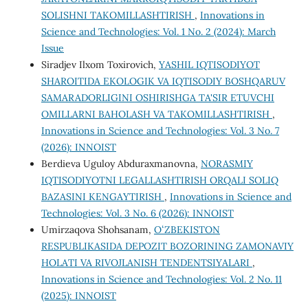
SOLISHNI TAKOMILLASHTIRISH
,
Innovations in
Science and Technologies: Vol. 1 No. 2 (2024): March
Issue
Siradjev Ilxom Toxirovich,
YASHIL IQTISODIYOT
SHAROITIDA EKOLOGIK VA IQTISODIY BOSHQARUV
SAMARADORLIGINI OSHIRISHGA TA'SIR ETUVCHI
OMILLARNI BAHOLASH VA TAKOMILLASHTIRISH
,
Innovations in Science and Technologies: Vol. 3 No. 7
(2026): INNOIST
Berdieva Uguloy Abduraxmanovna,
NORASMIY
IQTISODIYOTNI LEGALLASHTIRISH ORQALI SOLIQ
BAZASINI KENGAYTIRISH
,
Innovations in Science and
Technologies: Vol. 3 No. 6 (2026): INNOIST
Umirzaqova Shohsanam,
OʻZBEKISTON
RESPUBLIKASIDA DEPOZIT BOZORINING ZAMONAVIY
HOLATI VA RIVOJLANISH TENDENTSIYALARI
,
Innovations in Science and Technologies: Vol. 2 No. 11
(2025): INNOIST