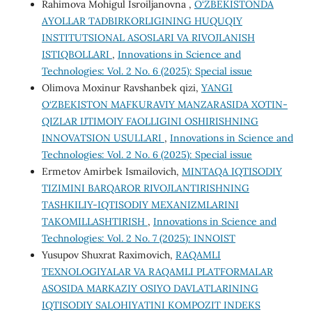
Rahimova Mohigul Isroiljanovna ,
O‘ZBEKISTONDA
AYOLLAR TADBIRKORLIGINING HUQUQIY
INSTITUTSIONAL ASOSLARI VA RIVOJLANISH
ISTIQBOLLARI
,
Innovations in Science and
Technologies: Vol. 2 No. 6 (2025): Special issue
Olimova Moxinur Ravshanbek qizi,
YANGI
O‘ZBEKISTON MAFKURAVIY MANZARASIDA XOTIN-
QIZLAR IJTIMOIY FAOLLIGINI OSHIRISHNING
INNOVATSION USULLARI
,
Innovations in Science and
Technologies: Vol. 2 No. 6 (2025): Special issue
Ermetov Amirbek Ismailovich,
MINTAQA IQTISODIY
TIZIMINI BARQAROR RIVOJLANTIRISHNING
TASHKILIY-IQTISODIY MEXANIZMLARINI
TAKOMILLASHTIRISH
,
Innovations in Science and
Technologies: Vol. 2 No. 7 (2025): INNOIST
Yusupov Shuxrat Raximovich,
RAQAMLI
TEXNOLOGIYALAR VA RAQAMLI PLATFORMALAR
ASOSIDA MARKAZIY OSIYO DAVLATLARINING
IQTISODIY SALOHIYATINI KOMPOZIT INDEKS