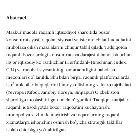
Abstract
Mazkur maqola raqamli iqtisodiyot sharoitida bozor
konsentratsiyasi, raqobat siyosati va isteʼmolchilar huquqlarini
muhofaza qilish masalalarini chuqur tahlil qiladi. Tadqiqotda
raqamli bozorlardagi konsentratsiya darajasini baholash uchun
ilgʻor iqtisodiy koʻrsatkichlar (Herfindahl–Hirschman Index,
CR4) va raqobat siyosatining samaradorligini baholash
mezonlari qoʻllanildi. Shu bilan birga, raqamli platformalarda
isteʼmolchilar huquqlarini himoya qilishning xalqaro tajribalari
(Yevropa Ittifoqi, Janubiy Koreya, Singapur) Oʻzbekiston
sharoitiga moslashtirilgan holda oʻrganildi. Tadqiqot natijalari
raqamli iqtisodiyotda bozor raqobatini kuchaytirish,
monopoliya xavfini kamaytirish va fuqarolarning raqamli
xizmatlarga ishonchini oshirish boʻyicha strategik takliflar
ishlab chiqishga yoʻnaltirilgan.