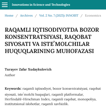
Innovations in Science and Technologies
Home
/
Archives
/
Vol. 2 No. 7 (2025): INNOIST
/
Economics
RAQAMLI IQTISODIYOTDA BOZOR
KONSENTRATSIYASI, RAQOBAT
SIYOSATI VA ISTEʼMOLCHILAR
HUQUQLARINING MUHOFAZASI
Turayev Zafar Xudaykulovich
Author
Keywords:
raqamli iqtisodiyot, bozor konsentratsiyasi, raqobat
siyosati, isteʼmolchi huquqlari, raqamli platformalar,
Herfindahl–Hirschman Index, raqamli raqobat, monopoliya,
institutsional islohotlar, raqamli xavfsizlik.