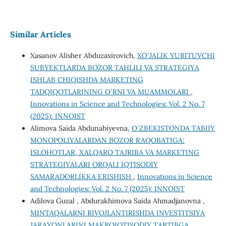
Similar Articles
Xasanov Alisher Abduzaxirovich,
XOʻJALIK YURITUVCHI
SUBYEKTLARDA BOZOR TAHLILI VA STRATEGIYA
ISHLAB CHIQISHDA MARKETING
TADQIQOTLARINING OʻRNI VA MUAMMOLARI
,
Innovations in Science and Technologies: Vol. 2 No. 7
(2025): INNOIST
Alimova Saida Abdunabiyevna,
OʻZBEKISTONDA TABIIY
MONOPOLIYALARDAN BOZOR RAQOBATIGA:
ISLOHOTLAR, XALQARO TAJRIBA VA MARKETING
STRATEGIYALARI ORQALI IQTISODIY
SAMARADORLIKKA ERISHISH
,
Innovations in Science
and Technologies: Vol. 2 No. 7 (2025): INNOIST
Adilova Guzal , Abdurakhimova Saida Ahmadjanovna ,
MINTAQALARNI RIVOJLANTIRISHDA INVЕSTITSIYA
JARAYONLARINI MAKROIQTISODIY TARTIBGA