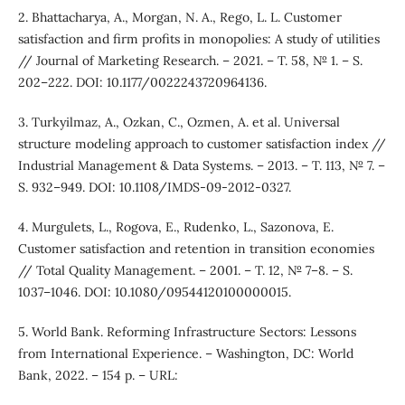
2. Bhattacharya, A., Morgan, N. A., Rego, L. L. Customer
satisfaction and firm profits in monopolies: A study of utilities
// Journal of Marketing Research. – 2021. – T. 58, № 1. – S.
202–222. DOI: 10.1177/0022243720964136.
3. Turkyilmaz, A., Ozkan, C., Ozmen, A. et al. Universal
structure modeling approach to customer satisfaction index //
Industrial Management & Data Systems. – 2013. – T. 113, № 7. –
S. 932–949. DOI: 10.1108/IMDS-09-2012-0327.
4. Murgulets, L., Rogova, E., Rudenko, L., Sazonova, E.
Customer satisfaction and retention in transition economies
// Total Quality Management. – 2001. – T. 12, № 7–8. – S.
1037–1046. DOI: 10.1080/09544120100000015.
5. World Bank. Reforming Infrastructure Sectors: Lessons
from International Experience. – Washington, DC: World
Bank, 2022. – 154 p. – URL: