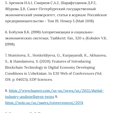
5. Аренков И.А.1, Смирнов С.А.2, Шарафутдинов Д.Р.2,
Ябурова Д.В. Санкт-Петербургский государственный
экономический университет, cтатья в журнале Российское
предпринимательство - Том 19, Номер 5 (Май 2018).
6. Кобулов В.К. (1998) Алгоритмизация в социально-
экономических системах. Tashkent: Fan, 320 s. (Kobulov V.K.
(1998).
7. Muminova, E., Honkeldiyeva, G., Kurpayanidi, K., Akhunova,
S., & Hamdamova, S. (2020). Features of Introducing
Blockchain Technology in Digital Economy Developing
Conditions in Uzbekistan. In E3S Web of Conferences (Vol.
159, p. 04023). EDP Sciences.
8.
https://www.huawei.com/uz-uz/news/uz/2021/digital-
industry-andintelligent-twins
9.
https://mitc.uz/uz/pages/egovernment/2074