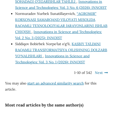
SOHADAGI O‘ZGARISHLAR TAHLILI
,
Innovations in
Science and Technologies: Vol. 3 No. 6 (2026): INNOIST
Normuradov Nurbek Sunatillayevich,
“АGROMIR”
KORXONASI SAMARQAND VILOYATI MISOLIDA
RAQAMLI TEXNOLOGIYALAR JARAYONLARINI ISHLAB
CHIQISH
,
Innovations in Science and Technologies:
Vol. 2 No. 3 (2025): INNOIST
Siddiqov Bobirbek Norpo‘lat o‘g‘li,
KASBIY TA’LIMNI
RAQAMLI TRANSFORMATSIYA QILISHNING DOLZARB
YO‘NALISHLARI
,
Innovations in Science and
Technologies: Vol. 3 No. 1 (2026): INNOIST
1-10 of 542
Next
You may also
start an advanced similarity search
for this
article.
Most read articles by the same author(s)