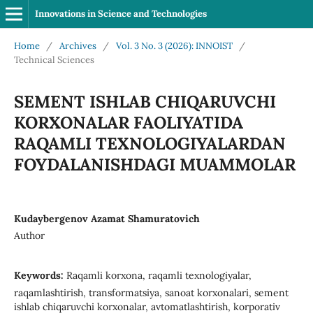
Innovations in Science and Technologies
Home
/
Archives
/
Vol. 3 No. 3 (2026): INNOIST
/
Technical Sciences
SEMENT ISHLAB CHIQARUVCHI
KORXONALAR FAOLIYATIDA
RAQAMLI TEXNOLOGIYALARDAN
FOYDALANISHDAGI MUAMMOLAR
Kudaybergenov Azamat Shamuratovich
Author
Keywords:
Raqamli korxona, raqamli texnologiyalar,
raqamlashtirish, transformatsiya, sanoat korxonalari, sement
ishlab chiqaruvchi korxonalar, avtomatlashtirish, korporativ