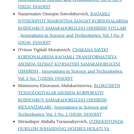
(2025): INNOIST
Nazarmatov Oxunjon Sotvoldiyevich,
RAQAMLI
IQTISODIYOT SHAROITIDA SANOAT KORXONALARIDA
BOSHQARUV SAMARADORLIGINI OSHIRISH YO‘LLARI
,
Innovations in Science and Technologies: Vol. 1 No. 8
(2024): INNOIST
O‘rinov Yigitali Muratovich,
CHAKANA SAVDO
KORXONALARIDA RAQAMLI TRANSFORMATSIYA
ASOSIDA XIZMAT KO‘RSATISH SAMARADORLIGINI
OSHIRISH
,
Innovations in Science and Technologies:
Vol. 3 No. 7 (2026): INNOIST
Muminova Elnoraxon Abdukarimovna,
BLOKCHEYN
TEXNOLOGIYALAR ASOSIDA KORPORATIV
BOSHQARUV SAMARADORLIGINI OSHIRISH
MEXANIZMLARI
,
Innovations in Science and
Technologies: Vol. 3 No. 2 (2026): INNOIST
Mirsodiqov Abdulla Tursunaliyevich,
O‘ZBEKISTONDA
QURILISH SOHASINING HOZIRGI HOLATI VA