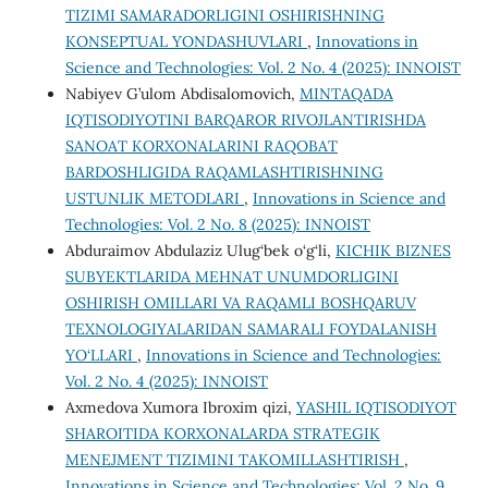
TIZIMI SAMARADORLIGINI OSHIRISHNING
KONSEPTUAL YONDASHUVLARI
,
Innovations in
Science and Technologies: Vol. 2 No. 4 (2025): INNOIST
Nabiyev G’ulom Abdisalomovich,
MINTAQADA
IQTISODIYOTINI BARQAROR RIVOJLANTIRISHDA
SANOAT KORХONALARINI RAQOBAT
BARDOSHLIGIDA RAQAMLASHTIRISHNING
USTUNLIK METODLARI
,
Innovations in Science and
Technologies: Vol. 2 No. 8 (2025): INNOIST
Abduraimov Abdulaziz Ulug‘bek o‘g‘li,
KICHIK BIZNES
SUBYEKTLARIDA MEHNAT UNUMDORLIGINI
OSHIRISH OMILLARI VA RAQAMLI BOSHQARUV
TEXNOLOGIYALARIDAN SAMARALI FOYDALANISH
YO‘LLARI
,
Innovations in Science and Technologies:
Vol. 2 No. 4 (2025): INNOIST
Axmedova Xumora Ibroxim qizi,
YASHIL IQTISODIYOT
SHAROITIDA KORXONALARDA STRATEGIK
MENEJMENT TIZIMINI TAKOMILLASHTIRISH
,
Innovations in Science and Technologies: Vol. 2 No. 9