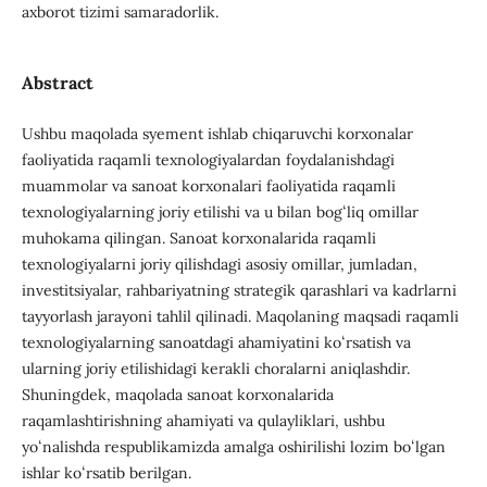
axborot tizimi samaradorlik.
Abstract
Ushbu maqolada syement ishlab chiqaruvchi korxonalar
faoliyatida raqamli texnologiyalardan foydalanishdagi
muammolar va sanoat korxonalari faoliyatida raqamli
texnologiyalarning joriy etilishi va u bilan bogʻliq omillar
muhokama qilingan. Sanoat korxonalarida raqamli
texnologiyalarni joriy qilishdagi asosiy omillar, jumladan,
investitsiyalar, rahbariyatning strategik qarashlari va kadrlarni
tayyorlash jarayoni tahlil qilinadi. Maqolaning maqsadi raqamli
texnologiyalarning sanoatdagi ahamiyatini koʻrsatish va
ularning joriy etilishidagi kerakli choralarni aniqlashdir.
Shuningdek, maqolada sanoat korxonalarida
raqamlashtirishning ahamiyati va qulayliklari, ushbu
yoʻnalishda respublikamizda amalga oshirilishi lozim boʻlgan
ishlar koʻrsatib berilgan.