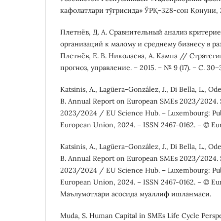
кафолатлари тўғрисида» ЎРҚ-328-сон Қонуни, 2
Плетнёв, Д. А. Сравнительный анализ критери
организаций к малому и среднему бизнесу в раз
Плетнёв, Е. В. Николаева, А. Кампа // Стратеги
прогноз, управление. – 2015. – № 9 (17). – С. 30–
Katsinis, A., Lagüera-González, J., Di Bella, L., Ode
B. Annual Report on European SMEs 2023/2024.
2023/2024 / EU Science Hub. – Luxembourg: Publ
European Union, 2024. – ISSN 2467-0162. – © Eu
Katsinis, A., Lagüera-González, J., Di Bella, L., Ode
B. Annual Report on European SMEs 2023/2024.
2023/2024 / EU Science Hub. – Luxembourg: Publ
European Union, 2024. – ISSN 2467-0162. – © Eu
Маълумотлари асосида муаллиф ишланмаси.
Muda, S. Human Capital in SMEs Life Cycle Perspe