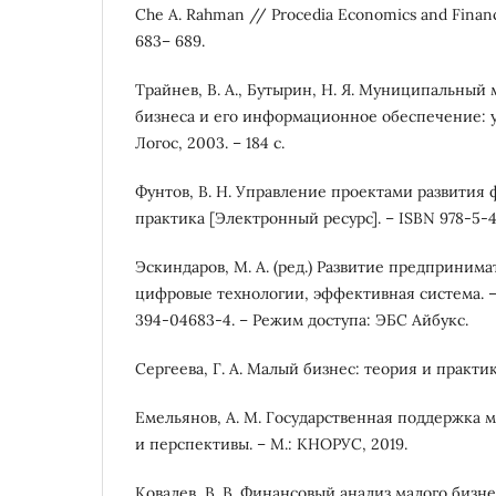
Che A. Rahman // Procedia Economics and Finance. 
683– 689.
Трайнев, В. А., Бутырин, Н. Я. Муниципальны
бизнеса и его информационное обеспечение: уч
Логос, 2003. – 184 с.
Фунтов, В. Н. Управление проектами развития 
практика [Электронный ресурс]. – ISBN 978-5-4
Эскиндаров, М. А. (ред.) Развитие предприним
цифровые технологии, эффективная система. – 
394-04683-4. – Режим доступа: ЭБС Айбукс.
Сергеева, Г. А. Малый бизнес: теория и практик
Емельянов, А. М. Государственная поддержка 
и перспективы. – М.: КНОРУС, 2019.
Ковалев, В. В. Финансовый анализ малого бизн