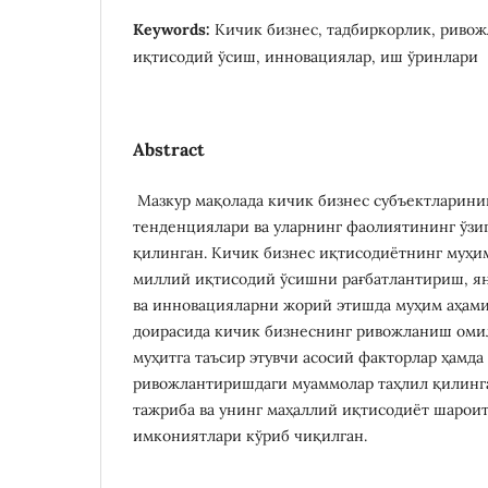
Keywords:
Кичик бизнес, тадбиркорлик, риво
иқтисодий ўсиш, инновациялар, иш ўринлари
Abstract
Мазкур мақолада кичик бизнес субъектларин
тенденциялари ва уларнинг фаолиятининг ўзиг
қилинган. Кичик бизнес иқтисодиётнинг муҳи
миллий иқтисодий ўсишни рағбатлантириш, я
ва инновацияларни жорий этишда муҳим аҳамия
доирасида кичик бизнеснинг ривожланиш оми
муҳитга таъсир этувчи асосий факторлар ҳамда
ривожлантиришдаги муаммолар таҳлил қилинг
тажриба ва унинг маҳаллий иқтисодиёт шарои
имкониятлари кўриб чиқилган.