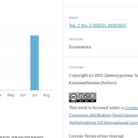
Issue
Vol. 2 No. 2 (2025): INNOIST
Section
Economics
License
Copyright (c) 2025 Джиемуратова З
Куванишбаевна (Author)
This work is licensed under a
Creati
Commons Attribution-NonCommerc
NoDerivatives 4.0 International Lic
License Terms of our Journal
лияти эркинлигининг