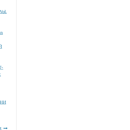
Vol.
in
Й
Т-
:
ТНИ
t