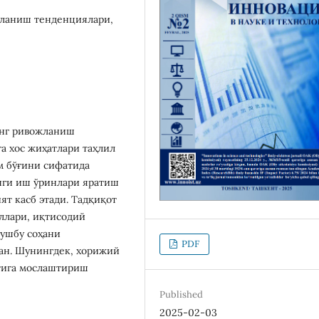
жланиш тенденциялари,
инг ривожланиш
а хос жиҳатлари таҳлил
м бўғини сифатида
нги иш ўринлари яратиш
т касб этади. Тадқиқот
ллари, иқтисодий
 ушбу соҳани
PDF
ан. Шунингдек, хорижий
тига мослаштириш
Published
2025-02-03