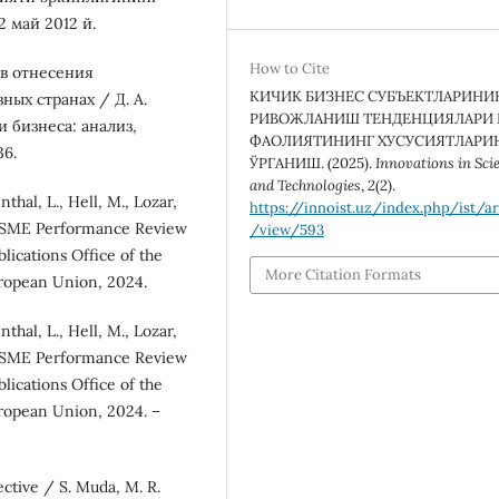
 май 2012 й.
How to Cite
ев отнесения
КИЧИК БИЗНЕС СУБЪЕКТЛАРИНИ
ных странах / Д. А.
РИВОЖЛАНИШ ТЕНДЕНЦИЯЛАРИ 
и бизнеса: анализ,
ФАОЛИЯТИНИНГ ХУСУСИЯТЛАРИ
36.
ЎРГАНИШ. (2025).
Innovations in Sci
and Technologies
,
2
(2).
nthal, L., Hell, M., Lozar,
https://innoist.uz/index.php/ist/ar
 SME Performance Review
/view/593
ications Office of the
More Citation Formats
ropean Union, 2024.
nthal, L., Hell, M., Lozar,
 SME Performance Review
ications Office of the
ropean Union, 2024. –
ctive / S. Muda, M. R.