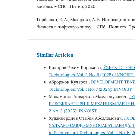
методы. – СПб.: Питер, 2020.
Горбашко, Е. А., Макарова, А. В. Инновационно
бизнеса в цифровую эпоху. – СПб.: Политех-Пре
Similar Articles
Кадиров Рахим Каримовч,
ЎЗБЕКИСТОН 
Technologies: Vol. 2 No. 6 (2025): INNOIST 
Аброржон Кучаров ,
DEVELOPMENT TEND
Technologies: Vol. 1 No. 7 (2024): INNOIST
Мадаминов Анваржон Мамаюнусович,
ТУ
РИВОЖЛАНТИРИШ МЕХАНИЗМЛАРИН
2 No. 3 (2025): INNOIST
Худайбердиев Отабек Абсаломович,
ГЛО
ХАЛҚАРО САВДО МУНОСАБАТЛАРИДА
in Science and Technologies: Vol. 2 No. 6 (