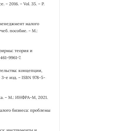
– 2016. – Vol. 35. – P.
й менеджмент малого
еб. пособие. – М.:
фирмы: теория и
461-9961-7.
ательства: концепции,
3-е изд. – ISBN 978-5-
а. – М.: ИНФРА-М, 2021.
малого бизнеса: проблемы
еса: инструменты и