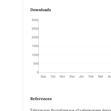
Downloads
References
Ўзбекистон Республикаси «Тадбиркорлик фао