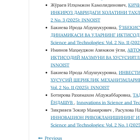
Жўраев Илҳомжон Камолидинович,
КИЧИ
ИНҚИРОЗ ДАВРИДАГИ ҲОЛАТИНИ ТАҲ
2 No. 3 (2025): INNOIST
Бакиева Ирода Абдушукуровна,
ЎЗБЕКИС
ДИНАМИКАСИ ВА УЛАРНИНГ ИҚТИСОДИЙ
Science and Technologies: Vol. 2 No. 11 (20
Иминов Маҳмуджон Азимжон ӯғли,
АВТО
ИҚТИСОДИЙ МАЗМУНИ ВА ХУСУСИЯТ
INNOIST
Бакиева Ирода Абдушукуровна,
ИНВЕСТИ
ХУСУСИЙ ШЕРИКЛИК МЕХАНИЗМЛАРИ
Vol. 2 No. 11 (2025): INNOIST
Ботирова Рахимахон Абдужаббаровна,
ТА
ЁНДАШУВ
,
Innovations in Science and Tec
Зикрияев Зокир Мамирович , Расулова Н
ИННОВАЦИОН РИВОЖЛАНИШИНИНГ ИШ
Science and Technologies: Vol. 2 No. 1 (20
Previous