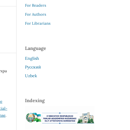
For Readers
For Authors
For Librarians
Language
English
Русский
ухра
Uzbek
Indexing
ve
ial-
ense
.