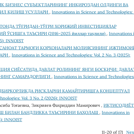
К БИЗНЕС СУБЪЕКТЛАРИНИНГ ИНҚИРОЗДАН ОЛДИНГИ ВА
ЛИЛ ҚИЛИШ УСУЛЛАРИ
,
Innovations in Science and Technologies: 
ТОНДА ТЎҒРИДАН-ТЎҒРИ ХОРИЖИЙ ИНВЕСТИЦИЯЛАР
 ЎСИШГА ТАЪСИРИ (2016–2025 йиллар таҳлили)
,
Innovations 
25): INNOIST
САНОАТ ТАРМОҒИ КОРХОНАЛАРИ МОЛИЯСИНИНГ ИЖТИМОИ
ЛАРИ
,
Innovations in Science and Technologies: Vol. 2 No. 3 (2025):
ЦИЯ СИЁСАТИДА ДАВЛАТ РОЛИНИНГ ЯНГИ БОСҚИЧИ: ДАВЛА
НИНГ САМАРАДОРЛИГИ
,
Innovations in Science and Technologies
ДБИРКОРЛИКДА РИСКЛАРНИ КАМАЙТИРИШГА КОНЦЕПТУАЛ
hnologies: Vol. 3 No. 2 (2026): INNOIST
асиба Тоғаевна, Зикрияев Фахриддин Мамирович ,
ИҚТИСОДИЁ
 БИЛАН БАНДЛИККА ТАЪСИРИНИ БАҲОЛАШ
,
Innovations in
25): INNOIST
11-20 of 171
Nex