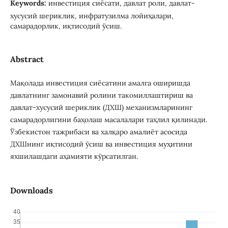
Keywords:
инвестиция сиёсати, давлат роли, давлат-
хусусий шериклик, инфратузилма лойиҳалари,
самарадорлик, иқтисодий ўсиш.
Abstract
Мақолада инвестиция сиёсатини амалга оширишда
давлатнинг замонавий ролини такомиллаштириш ва
давлат-хусусий шериклик (ДХШ) механизмларининг
самарадорлигини баҳолаш масалалари таҳлил қилинади.
Ўзбекистон тажрибаси ва халқаро амалиёт асосида
ДХШнинг иқтисодий ўсиш ва инвестиция муҳитини
яхшилашдаги аҳамияти кўрсатилган.
Downloads