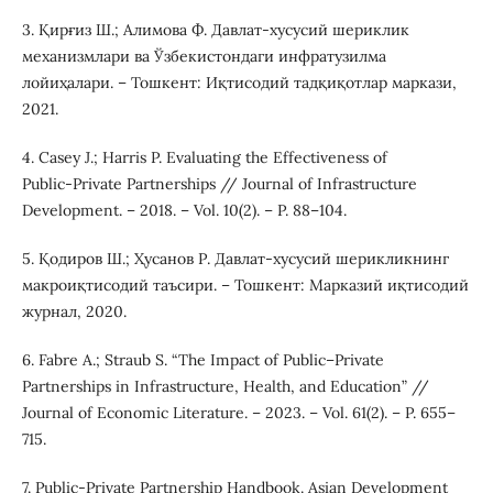
3. Қирғиз Ш.; Алимова Ф. Давлат‑хусусий шериклик
механизмлари ва Ўзбекистондаги инфратузилма
лойиҳалари. – Тошкент: Иқтисодий тадқиқотлар маркази,
2021.
4. Casey J.; Harris P. Evaluating the Effectiveness of
Public‑Private Partnerships // Journal of Infrastructure
Development. – 2018. – Vol. 10(2). – P. 88–104.
5. Қодиров Ш.; Ҳусанов Р. Давлат‑хусусий шерикликнинг
макроиқтисодий таъсири. – Тошкент: Марказий иқтисодий
журнал, 2020.
6. Fabre A.; Straub S. “The Impact of Public–Private
Partnerships in Infrastructure, Health, and Education” //
Journal of Economic Literature. – 2023. – Vol. 61(2). – P. 655–
715.
7. Public‑Private Partnership Handbook. Asian Development