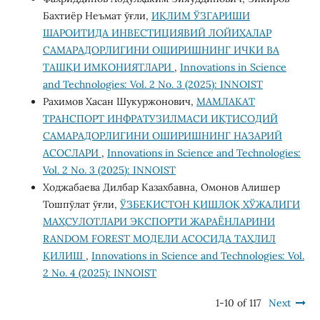
Бахтиёр Неъмат ўғли,
ИҚЛИМ ЎЗГАРИШИ
ШАРОИТИДА ИНВЕСТИЦИЯВИЙ ЛОЙИҲАЛАР
САМАРАДОРЛИГИНИ ОШИРИШНИНГ ИЧКИ ВА
ТАШҚИ ИМКОНИЯТЛАРИ
,
Innovations in Science
and Technologies: Vol. 2 No. 3 (2025): INNOIST
Рахимов Хасан Шукуржонович,
МАМЛАКАТ
ТРАНСПОРТ ИНФРАТУЗИЛМАСИ ИҚТИСОДИЙ
САМАРАДОРЛИГИНИ ОШИРИШНИНГ НАЗАРИЙ
АСОСЛАРИ
,
Innovations in Science and Technologies:
Vol. 2 No. 3 (2025): INNOIST
Ходжабаева Дилбар Казахбавна, Омонов Алишер
Тошпўлат ўғли,
ЎЗБЕКИСТОН ҚИШЛОҚ ХЎЖАЛИГИ
МАҲСУЛОТЛАРИ ЭКСПОРТИ ЖАРАЁНЛАРИНИ
RANDOM FOREST МОДЕЛИ АСОСИДА ТАҲЛИЛ
ҚИЛИШ
,
Innovations in Science and Technologies: Vol.
2 No. 4 (2025): INNOIST
1-10 of 117
Next