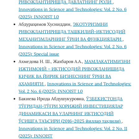
РИВОЖЛАНТИРИШДА ДАВЛАТНИНГ РОЛИ
,
Innovations in Science and Technologies: Vol. 2 No. 6
(2025): INNOIST 1.0
Абдураҳимов Хусниддин,
ЭКОТУРИЗМНИ
РИВОЖЛАНТИРИШДА ТАШКИЛИЙ-ИҚТИСОДИЙ
МЕХАНИЗМЛАРНИНГ ЎРНИ ВА ФУНКЦИЯЛАРИ
,
Innovations in Science and Technologies: Vol. 2 No. 6
(2025): Special issue
Ахмедова Н. Ш., Жахбаров А.А.,
МАМЛАКАТИМИЗНИ
ИЖТИМОИЙ – ИҚТИСОДИЙ РИВОЖЛАНИШИДА
КИЧИК ВА ЙИРИК БИЗНЕСНИНГ ЎРНИ ВА
АҲАМИЯТИ
,
Innovations in Science and Technologies:
Vol. 2 No. 6 (2025): INNOIST 1.0
Бакиева Ирода Абдушукуровна,
ЎЗБЕКИСТОНДА
ТЎҒРИДАН-ТЎҒРИ ХОРИЖИЙ ИНВЕСТИЦИЯЛАР
ДИНАМИКАСИ ВА УЛАРНИНГ ИҚТИСОДИЙ
ЎСИШГА ТАЪСИРИ (2016–2025 йиллар таҳлили)
,
Innovations in Science and Technologies: Vol. 2 No. 11
(2025): INNOIST