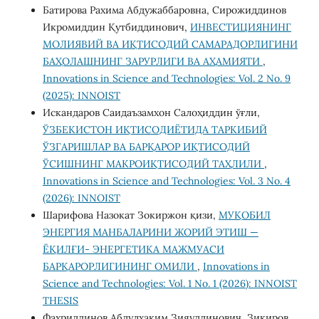
Батирова Рахима Абдужаббаровна, Сирожиддинов
Икромиддин Қутбиддинович,
ИНВЕСТИЦИЯНИНГ
МОЛИЯВИЙ ВА ИҚТИСОДИЙ САМАРАДОРЛИГИНИ
БАҲОЛАШНИНГ ЗАРУРЛИГИ ВА АҲАМИЯТИ
,
Innovations in Science and Technologies: Vol. 2 No. 9
(2025): INNOIST
Искандаров Саидаъзамхон Салоҳиддин ўғли,
ЎЗБЕКИСТОН ИҚТИСОДИЁТИДА ТАРКИБИЙ
ЎЗГАРИШЛАР ВА БАРҚАРОР ИҚТИСОДИЙ
ЎСИШНИНГ МАКРОИҚТИСОДИЙ ТАҲЛИЛИ
,
Innovations in Science and Technologies: Vol. 3 No. 4
(2026): INNOIST
Шарифова Назокат Зокиржон қизи,
МУҚОБИЛ
ЭНЕРГИЯ МАНБАЛАРИНИ ЖОРИЙ ЭТИШ —
ЁҚИЛҒИ- ЭНЕРГЕТИКА МАЖМУАСИ
БАРҚАРОРЛИГИНИНГ ОМИЛИ
,
Innovations in
Science and Technologies: Vol. 1 No. 1 (2026): INNOIST
THESIS
Фахриддинов Абдулҳаким Зияуддинович, Зикиров