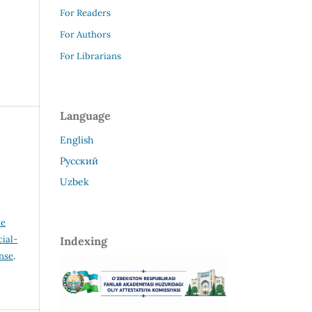
For Readers
For Authors
For Librarians
Language
English
Русский
Uzbek
ve
ial-
Indexing
ense
.