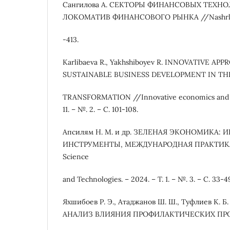
Сангилова А. СЕКТОРЫ ФИНАНСОВЫХ ТЕХН
ЛОКОМАТИВ ФИНАНСОВОГО РЫНКА //Nashrlar. 
-413.
Karlibaeva R., Yakhshiboyev R. INNOVATIVE AP
SUSTAINABLE BUSINESS DEVELOPMENT IN THE
TRANSFORMATION //Innovative economics and m
11. – №. 2. – С. 101-108.
Апсилям Н. М. и др. ЗЕЛЕНАЯ ЭКОНОМИКА: 
ИНСТРУМЕНТЫ, МЕЖДУНАРОДНАЯ ПРАКТИКА /
Science
and Technologies. – 2024. – Т. 1. – №. 3. – С. 33-4
Яхшибоев Р. Э., Атаджанов Ш. Ш., Туфлиев К
АНАЛИЗ ВЛИЯНИЯ ПРОФИЛАКТИЧЕСКИХ ПР