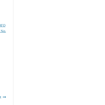
ОГО
 No.
t