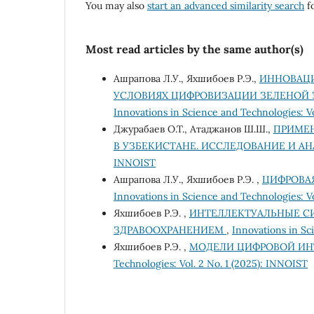
You may also
start an advanced similarity search
fo
Most read articles by the same author(s)
Ашрапова Л.У., Яхшибоев Р.Э.,
ИННОВАЦИ
УСЛОВИЯХ ЦИФРОВИЗАЦИИ ЗЕЛЕНОЙ
Innovations in Science and Technologies: Vol
Джурабаев О.Т., Атаджанов Ш.Ш.,
ПРИМЕН
В УЗБЕКИСТАНЕ. ИССЛЕДОВАНИЕ И А
INNOIST
Ашрапова Л.У., Яхшибоев Р.Э. ,
ЦИФРОВА
Innovations in Science and Technologies: Vo
Яхшибоев Р.Э. ,
ИНТЕЛЛЕКТУАЛЬНЫЕ С
ЗДРАВООХРАНЕНИЕМ
,
Innovations in Sc
Яхшибоев Р.Э. ,
МОДЕЛИ ЦИФРОВОЙ ИН
Technologies: Vol. 2 No. 1 (2025): INNOIST