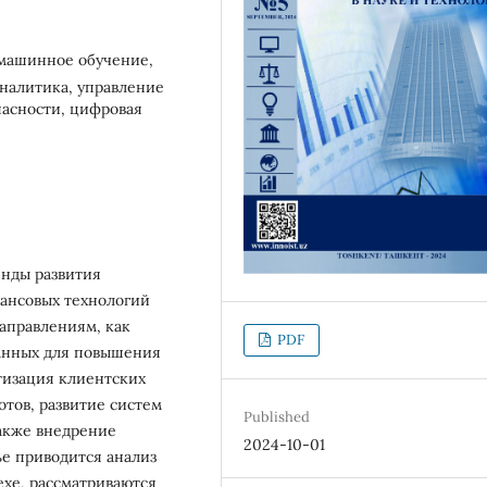
 машинное обучение,
аналитика, управление
пасности, цифровая
енды развития
нансовых технологий
направлениям, как
PDF
анных для повышения
тизация клиентских
отов, развитие систем
Published
также внедрение
2024-10-01
ье приводится анализ
хе, рассматриваются