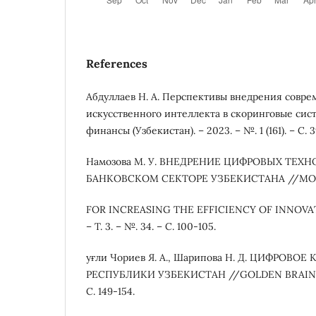
References
Абдуллаев Н. А. Перспективы внедрения совр
искусственного интеллекта в скоринговые си
финансы (Узбекистан). – 2023. – №. 1 (161). – С. 
Намозова М. У. ВНЕДРЕНИЕ ЦИФРОВЫХ ТЕХ
БАНКОВСКОМ СЕКТОРЕ УЗБЕКИСТАНА //MO
FOR INCREASING THE EFFICIENCY OF INNOVAT
– Т. 3. – №. 34. – С. 100-105.
уғли Чориев Я. А., Шарипова Н. Д. ЦИФРОВО
РЕСПУБЛИКИ УЗБЕКИСТАН //GOLDEN BRAIN. – 20
С. 149-154.