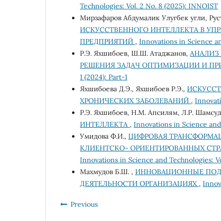
Technologies: Vol. 2 No. 8 (2025): INNOIST
Мирзафаров Абдумалик Улугбек угли, Ру
ИСКУССТВЕННОГО ИНТЕЛЛЕКТА В У
ПРЕДПРИЯТИЙ
,
Innovations in Science a
Р.Э. Яхшибоев, Ш.Ш. Атаджанов,
АНАЛИЗ
РЕШЕНИЯ ЗАДАЧ ОПТИМИЗАЦИИ И П
1 (2024): Part-1
Яхшибоева Д.Э., Яхшибоев Р.Э.,
ИСКУССТ
ХРОНИЧЕСКИХ ЗАБОЛЕВАНИЙ
,
Innovati
Р.Э. Яхшибоев, Н.М. Апсилям, Л.Р. Шамсу
ИНТЕЛЛЕКТА
,
Innovations in Science and 
Умидова Ф.И.,
ЦИФРОВАЯ ТРАНСФОРМА
КЛИЕНТСКО- ОРИЕНТИРОВАННЫХ СТ
Innovations in Science and Technologies: V
Махмудов Б.Ш. ,
ИННОВАЦИОННЫЕ ПОД
ДЕЯТЕЛЬНОСТИ ОРГАНИЗАЦИЯХ
,
Innov
Previous