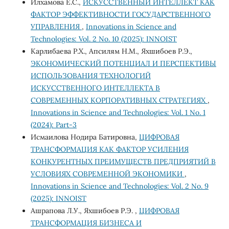
Илхамова Ё.С.,
ИСКУССТВЕННЫЙ ИНТЕЛЛЕКТ КАК
ФАКТОР ЭФФЕКТИВНОСТИ ГОСУДАРСТВЕННОГО
УПРАВЛЕНИЯ
,
Innovations in Science and
Technologies: Vol. 2 No. 10 (2025): INNOIST
Карлибаева Р.Х., Апсилям Н.М., Яхшибоев Р.Э.,
ЭКОНОМИЧЕСКИЙ ПОТЕНЦИАЛ И ПЕРСПЕКТИВЫ
ИСПОЛЬЗОВАНИЯ ТЕХНОЛОГИЙ
ИСКУССТВЕННОГО ИНТЕЛЛЕКТА В
СОВРЕМЕННЫХ КОРПОРАТИВНЫХ СТРАТЕГИЯХ
,
Innovations in Science and Technologies: Vol. 1 No. 1
(2024): Part-3
Исмаилова Нодира Батировна,
ЦИФРОВАЯ
ТРАНСФОРМАЦИЯ КАК ФАКТОР УСИЛЕНИЯ
КОНКУРЕНТНЫХ ПРЕИМУЩЕСТВ ПРЕДПРИЯТИЙ В
УСЛОВИЯХ СОВРЕМЕННОЙ ЭКОНОМИКИ
,
Innovations in Science and Technologies: Vol. 2 No. 9
(2025): INNOIST
Ашрапова Л.У., Яхшибоев Р.Э. ,
ЦИФРОВАЯ
ТРАНСФОРМАЦИЯ БИЗНЕСА И