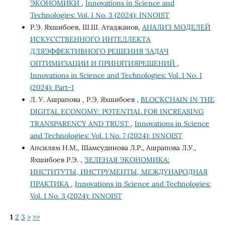
ЭКОНОМИКИ
,
Innovations in Science and
Technologies: Vol. 1 No. 3 (2024): INNOIST
Р.Э. Яхшибоев, Ш.Ш. Атаджанов,
АНАЛИЗ МОДЕЛЕЙ
ИСКУССТВЕННОГО ИНТЕЛЛЕКТА
ДЛЯЭФФЕКТИВНОГО РЕШЕНИЯ ЗАДАЧ
ОПТИМИЗАЦИИ И ПРИНЯТИЯРЕШЕНИЙ
,
Innovations in Science and Technologies: Vol. 1 No. 1
(2024): Part-1
Л. У. Ашрапова , Р.Э. Яхшибоев ,
BLOCKCHAIN ​​IN THE
DIGITAL ECONOMY: POTENTIAL FOR INCREASING
TRANSPARENCY AND TRUST
,
Innovations in Science
and Technologies: Vol. 1 No. 7 (2024): INNOIST
Апсилям Н.М., Шамсудинова Л.Р., Ашрапова Л.У.,
Яхшибоев Р.Э. ,
ЗЕЛЕНАЯ ЭКОНОМИКА:
ИНСТИТУТЫ, ИНСТРУМЕНТЫ, МЕЖДУНАРОДНАЯ
ПРАКТИКА
,
Innovations in Science and Technologies:
Vol. 1 No. 3 (2024): INNOIST
1
2
3
>
>>