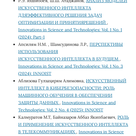
Р.Э. Яхшибоев, Ш.Ш. Атаджанов,
АНАЛИЗ МОДЕЛЕЙ
ИСКУССТВЕННОГО ИНТЕЛЛЕКТА
ДЛЯЭФФЕКТИВНОГО РЕШЕНИЯ ЗАДАЧ
ОПТИМИЗАЦИИ И ПРИНЯТИЯРЕШЕНИЙ
,
Innovations in Science and Technologies: Vol. 1 No. 1
(2024): Part-1
Апсилям Н.М. , Шамсудинова Л.Р.,
ПЕРСПЕКТИВЫ
ИСПОЛЬЗОВАНИЯ
ИСКУССТВЕННОГО ИНТЕЛЛЕКТА В БУДУЩЕМ
,
Innovations in Science and Technologies: Vol. 1 No. 3
(2024): INNOIST
Аблизова Гулзаҳирям Алимовна,
ИСКУССТВЕННЫЙ
ИНТЕЛЛЕКТ В КИБЕРБЕЗОПАСНОСТИ: РОЛЬ
МАШИННОГО ОБУЧЕНИЯ В ОБЕСПЕЧЕНИИ
ЗАЩИТЫ ДАННЫХ
,
Innovations in Science and
Technologies: Vol. 2 No. 4 (2025): INNOIST
Калмуратов М.Т, Байназаров Аббаз Якипбаевич,
РОЛЬ
И ПРИМЕНЕНИЕ ИСКУССТВЕННОГО ИНТЕЛЛЕКТА
В ТЕЛЕКОММУНИКАЦИЯХ
,
Innovations in Science