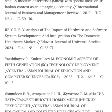
small & medium enterprises (Smes): with special focus on sri
lankan context as an emerging economy //International
Journal of Business and Management Review. – 2019. – Т. 7. –
№. 4. – С. 59- 76.
RE Y. R. E. Y. Analysis of The Impact of Hardware And Software
System Developments And Inte-gration On The Domestic
Healthcare Market //Eduvest-Journal of Universal Studies. –
2024. – Т. 4. – №. 1. – С. 63-77.
Yaxshiboyev R., Kudratillaev M. ECONOMIC ASPECTS OF
FIFTH GENERATION (5G) TECHNOLOGY DEPLOYMENT
//CENTRAL ASIAN JOURNAL OF EDUCATION AND
COMPUTER SCIENCES (CAJECS). – 2023. – Т. 2. – №. 5. – С.
10-15.
Яхшибоев Р. Э., Атаджанов Ш. Ш., Жуматова Г. М. АНАЛИЗ
ЗАТРАТЭФФЕКТИВНОСТИ НОВЫХ МЕДИЦИНСКИХ
ТЕХНОЛОГИЙ //CENTRAL ASIAN JOURNAL OF
EDUCATION AND COMPUTER SCIENCES (CAJECS). – 2023. –