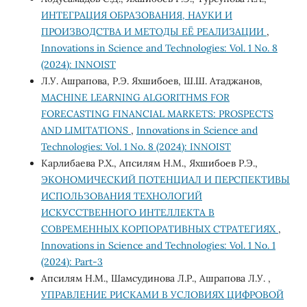
ИНТЕГРАЦИЯ ОБРАЗОВАНИЯ, НАУКИ И
ПРОИЗВОДСТВА И МЕТОДЫ ЕЁ РЕАЛИЗАЦИИ
,
Innovations in Science and Technologies: Vol. 1 No. 8
(2024): INNOIST
Л.У. Ашрапова, Р.Э. Яхшибоев, Ш.Ш. Атаджанов,
MACHINE LEARNING ALGORITHMS FOR
FORECASTING FINANCIAL MARKETS: PROSPECTS
AND LIMITATIONS
,
Innovations in Science and
Technologies: Vol. 1 No. 8 (2024): INNOIST
Карлибаева Р.Х., Апсилям Н.М., Яхшибоев Р.Э.,
ЭКОНОМИЧЕСКИЙ ПОТЕНЦИАЛ И ПЕРСПЕКТИВЫ
ИСПОЛЬЗОВАНИЯ ТЕХНОЛОГИЙ
ИСКУССТВЕННОГО ИНТЕЛЛЕКТА В
СОВРЕМЕННЫХ КОРПОРАТИВНЫХ СТРАТЕГИЯХ
,
Innovations in Science and Technologies: Vol. 1 No. 1
(2024): Part-3
Апсилям Н.М., Шамсудинова Л.Р., Ашрапова Л.У. ,
УПРАВЛЕНИЕ РИСКАМИ В УСЛОВИЯХ ЦИФРОВОЙ