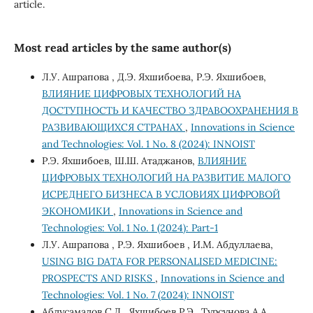
article.
Most read articles by the same author(s)
Л.У. Ашрапова , Д.Э. Яхшибоева, Р.Э. Яхшибоев,
ВЛИЯНИЕ ЦИФРОВЫХ ТЕХНОЛОГИЙ НА
ДОСТУПНОСТЬ И КАЧЕСТВО ЗДРАВООХРАНЕНИЯ В
РАЗВИВАЮЩИХСЯ СТРАНАХ
,
Innovations in Science
and Technologies: Vol. 1 No. 8 (2024): INNOIST
Р.Э. Яхшибоев, Ш.Ш. Атаджанов,
ВЛИЯНИЕ
ЦИФРОВЫХ ТЕХНОЛОГИЙ НА РАЗВИТИЕ МАЛОГО
ИСРЕДНЕГО БИЗНЕСА В УСЛОВИЯХ ЦИФРОВОЙ
ЭКОНОМИКИ
,
Innovations in Science and
Technologies: Vol. 1 No. 1 (2024): Part-1
Л.У. Ашрапова , Р.Э. Яхшибоев , И.М. Абдуллаева,
USING BIG DATA FOR PERSONALISED MEDICINE:
PROSPECTS AND RISKS
,
Innovations in Science and
Technologies: Vol. 1 No. 7 (2024): INNOIST
Абдусамадов С.Д., Яхшибоев Р.Э., Турсунова А.А.,