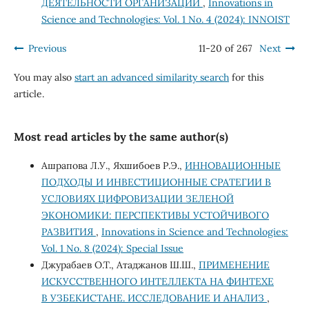
ДЕЯТЕЛЬНОСТИ ОРГАНИЗАЦИИ
,
Innovations in
Science and Technologies: Vol. 1 No. 4 (2024): INNOIST
Previous
11-20 of 267
Next
You may also
start an advanced similarity search
for this
article.
Most read articles by the same author(s)
Ашрапова Л.У., Яхшибоев Р.Э.,
ИННОВАЦИОННЫЕ
ПОДХОДЫ И ИНВЕСТИЦИОННЫЕ СРАТЕГИИ В
УСЛОВИЯХ ЦИФРОВИЗАЦИИ ЗЕЛЕНОЙ
ЭКОНОМИКИ: ПЕРСПЕКТИВЫ УСТОЙЧИВОГО
РАЗВИТИЯ
,
Innovations in Science and Technologies:
Vol. 1 No. 8 (2024): Special Issue
Джурабаев О.Т., Атаджанов Ш.Ш.,
ПРИМЕНЕНИЕ
ИСКУССТВЕННОГО ИНТЕЛЛЕКТА НА ФИНТЕХЕ
В УЗБЕКИСТАНЕ. ИССЛЕДОВАНИЕ И АНАЛИЗ
,