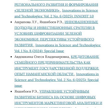
РЕГИОНАЛЬНОГО РАЗВИТИЯ И ФОРМИРОВАНИЯ
«ЗЕЛЕНОЙ ЭКОНОМИКИ»
,
Innovations in Science
and Technologies: Vol. 2 No. 6 (2025): INNOIST 1.0
Ашрапова Л.У., Яхшибоев Р.Э.,
ИННОВАЦИОННЫЕ
ПОДХОДЫ И ИНВЕСТИЦИОННЫЕ СРАТЕГИИ В
УСЛОВИЯХ ЦИФРОВИЗАЦИИ ЗЕЛЕНОЙ
ЭКОНОМИКИ: ПЕРСПЕКТИВЫ УСТОЙЧИВОГО
РАЗВИТИЯ
,
Innovations in Science and Technologies:
Vol. 1 No. 8 (2024): Special Issue
Авдошкина Олеся Владимировна,
КРЕДИТОВАНИЕ
СЕМЕЙНОГО ПРЕДПРИНИМАТЕЛЬСТВА КАК
ИНСТРУМЕНТ ГОСУДАРСТВЕННОЙ ПОДДЕРЖКИ:
ОПЫТ НАМАНГАНСКОЙ ОБЛАСТИ
,
Innovations in
Science and Technologies: Vol. 2 No. 6 (2025): Special
issue
Яхшибоев Р.Э.,
УПРАВЛЕНИЕ УСТОЙЧИВЫМ
РАЗВИТИЕМ БИЗНЕСА НА ОСНОВЕ ЦИФРОВЫХ
ИНСТРУМЕНТОВ МАРКЕТИНГОВОЙ АНАЛИТИКИ И