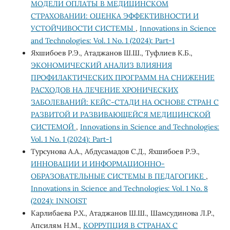
МОДЕЛИ ОПЛАТЫ В МЕДИЦИНСКОМ
СТРАХОВАНИИ: ОЦЕНКА ЭФФЕКТИВНОСТИ И
УСТОЙЧИВОСТИ СИСТЕМЫ
,
Innovations in Science
and Technologies: Vol. 1 No. 1 (2024): Part-1
Яхшибоев Р.Э., Атаджанов Ш.Ш., Туфлиев К.Б.,
ЭКОНОМИЧЕСКИЙ АНАЛИЗ ВЛИЯНИЯ
ПРОФИЛАКТИЧЕСКИХ ПРОГРАММ НА СНИЖЕНИЕ
РАСХОДОВ НА ЛЕЧЕНИЕ ХРОНИЧЕСКИХ
ЗАБОЛЕВАНИЙ: КЕЙС-СТАДИ НА ОСНОВЕ СТРАН С
РАЗВИТОЙ И РАЗВИВАЮЩЕЙСЯ МЕДИЦИНСКОЙ
СИСТЕМОЙ
,
Innovations in Science and Technologies:
Vol. 1 No. 1 (2024): Part-1
Турсунова А.А., Абдусамадов С.Д., Яхшибоев Р.Э.,
ИННОВАЦИИ И ИНФОРМАЦИОННО-
ОБРАЗОВАТЕЛЬНЫЕ СИСТЕМЫ В ПЕДАГОГИКЕ
,
Innovations in Science and Technologies: Vol. 1 No. 8
(2024): INNOIST
Карлибаева Р.Х., Атаджанов Ш.Ш., Шамсудинова Л.Р.,
Апсилям Н.М.,
КОРРУПЦИЯ В СТРАНАХ С