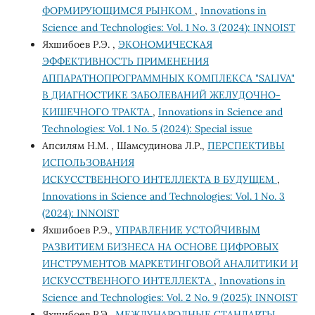
ФОРМИРУЮЩИМСЯ РЫНКОМ
,
Innovations in
Science and Technologies: Vol. 1 No. 3 (2024): INNOIST
Яхшибоев Р.Э. ,
ЭКОНОМИЧЕСКАЯ
ЭФФЕКТИВНОСТЬ ПРИМЕНЕНИЯ
АППАРАТНОПРОГРАММНЫХ КОМПЛЕКСА "SALIVA"
В ДИАГНОСТИКЕ ЗАБОЛЕВАНИЙ ЖЕЛУДОЧНО-
КИШЕЧНОГО ТРАКТА
,
Innovations in Science and
Technologies: Vol. 1 No. 5 (2024): Special issue
Апсилям Н.М. , Шамсудинова Л.Р.,
ПЕРСПЕКТИВЫ
ИСПОЛЬЗОВАНИЯ
ИСКУССТВЕННОГО ИНТЕЛЛЕКТА В БУДУЩЕМ
,
Innovations in Science and Technologies: Vol. 1 No. 3
(2024): INNOIST
Яхшибоев Р.Э.,
УПРАВЛЕНИЕ УСТОЙЧИВЫМ
РАЗВИТИЕМ БИЗНЕСА НА ОСНОВЕ ЦИФРОВЫХ
ИНСТРУМЕНТОВ МАРКЕТИНГОВОЙ АНАЛИТИКИ И
ИСКУССТВЕННОГО ИНТЕЛЛЕКТА
,
Innovations in
Science and Technologies: Vol. 2 No. 9 (2025): INNOIST
Яхшибоев Р.Э.,
МЕЖДУНАРОДНЫЕ СТАНДАРТЫ