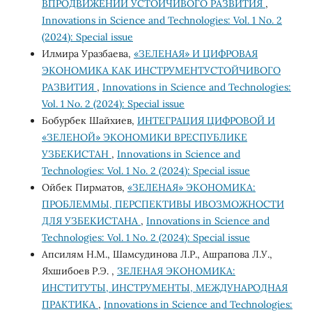
ВПРОДВИЖЕНИИ УСТОЙЧИВОГО РАЗВИТИЯ
,
Innovations in Science and Technologies: Vol. 1 No. 2
(2024): Special issue
Илмира Уразбаева,
«ЗЕЛЕНАЯ» И ЦИФРОВАЯ
ЭКОНОМИКА КАК ИНСТРУМЕНТУСТОЙЧИВОГО
РАЗВИТИЯ
,
Innovations in Science and Technologies:
Vol. 1 No. 2 (2024): Special issue
Бобурбек Шайхиев,
ИНТЕГРАЦИЯ ЦИФРОВОЙ И
«ЗЕЛЕНОЙ» ЭКОНОМИКИ ВРЕСПУБЛИКЕ
УЗБЕКИСТАН
,
Innovations in Science and
Technologies: Vol. 1 No. 2 (2024): Special issue
Ойбек Пирматов,
«ЗЕЛЕНАЯ» ЭКОНОМИКА:
ПРОБЛЕММЫ, ПЕРСПЕКТИВЫ ИВОЗМОЖНОСТИ
ДЛЯ УЗБЕКИСТАНА
,
Innovations in Science and
Technologies: Vol. 1 No. 2 (2024): Special issue
Апсилям Н.М., Шамсудинова Л.Р., Ашрапова Л.У.,
Яхшибоев Р.Э. ,
ЗЕЛЕНАЯ ЭКОНОМИКА:
ИНСТИТУТЫ, ИНСТРУМЕНТЫ, МЕЖДУНАРОДНАЯ
ПРАКТИКА
,
Innovations in Science and Technologies: