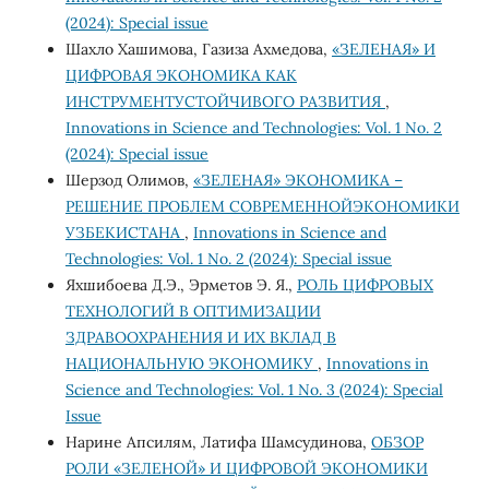
(2024): Special issue
Шахло Хашимова, Газиза Ахмедова,
«ЗЕЛЕНАЯ» И
ЦИФРОВАЯ ЭКОНОМИКА КАК
ИНСТРУМЕНТУСТОЙЧИВОГО РАЗВИТИЯ
,
Innovations in Science and Technologies: Vol. 1 No. 2
(2024): Special issue
Шерзод Олимов,
«ЗЕЛЕНАЯ» ЭКОНОМИКА –
РЕШЕНИЕ ПРОБЛЕМ СОВРЕМЕННОЙЭКОНОМИКИ
УЗБЕКИСТАНА
,
Innovations in Science and
Technologies: Vol. 1 No. 2 (2024): Special issue
Яхшибоева Д.Э., Эрметов Э. Я.,
РОЛЬ ЦИФРОВЫХ
ТЕХНОЛОГИЙ В ОПТИМИЗАЦИИ
ЗДРАВООХРАНЕНИЯ И ИХ ВКЛАД В
НАЦИОНАЛЬНУЮ ЭКОНОМИКУ
,
Innovations in
Science and Technologies: Vol. 1 No. 3 (2024): Special
Issue
Нарине Апсилям, Латифа Шамсудинова,
ОБЗОР
РОЛИ «ЗЕЛЕНОЙ» И ЦИФРОВОЙ ЭКОНОМИКИ