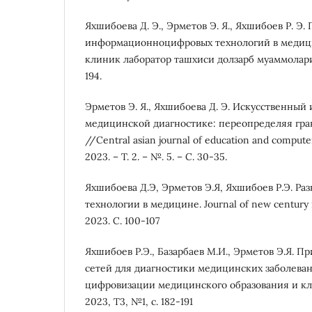
Яхшибоева Д. Э., Эрметов Э. Я., Яхшибоев Р. Э
информационноцифровых технологий в медиц
клиник лаборатор ташхиси долзарб муаммолари. –
194.
Эрметов Э. Я., Яхшибоева Д. Э. Искусственный 
медицинской диагностике: переопределяя гр
//Central asian journal of education and compute
2023. – Т. 2. – №. 5. – С. 30-35.
Яхшибоева Д.Э, Эрметов Э.Я, Яхшибоев Р.Э. Ра
технологии в медицине. Journal of new century 
2023. C. 100-107
Яхшибоев Р.Э., Базарбаев М.И., Эрметов Э.Я. 
сетей для диагностики медицинских заболеван
цифровизации медицинского образования и к
2023, Т3, №1, с. 182-191