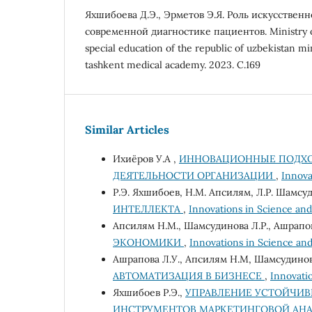
Яхшибоева Д.Э., Эрметов Э.Я. Роль искусственн
современной диагностике пациентов. Ministry o
special education of the republic of uzbekistan mi
tashkent medical academy. 2023. С.169
Similar Articles
Ихиёров У.А ,
ИННОВАЦИОННЫЕ ПОДХО
ДЕЯТЕЛЬНОСТИ ОРГАНИЗАЦИИ
,
Innova
Р.Э. Яхшибоев, Н.М. Апсилям, Л.Р. Шамсу
ИНТЕЛЛЕКТА
,
Innovations in Science and 
Апсилям Н.М., Шамсудинова Л.Р., Ашрапов
ЭКОНОМИКИ
,
Innovations in Science and
Ашрапова Л.У., Апсилям Н.М, Шамсудинов
АВТОМАТИЗАЦИЯ В БИЗНЕСЕ
,
Innovatio
Яхшибоев Р.Э.,
УПРАВЛЕНИЕ УСТОЙЧИВ
ИНСТРУМЕНТОВ МАРКЕТИНГОВОЙ АН