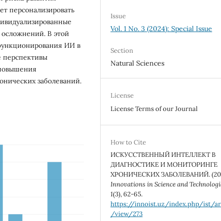
ет персонализировать
Issue
дивидуализированные
Vol. 1 No. 3 (2024): Special Issue
осложнений. В этой
функционирования ИИ в
Section
е перспективы
Natural Sciences
 повышения
онических заболеваний.
License
License Terms of our Journal
How to Cite
ИСКУССТВЕННЫЙ ИНТЕЛЛЕКТ В
ДИАГНОСТИКЕ И МОНИТОРИНГЕ
ХРОНИЧЕСКИХ ЗАБОЛЕВАНИЙ. (202
Innovations in Science and Technologi
1
(3), 62-65.
https://innoist.uz/index.php/ist/ar
/view/273