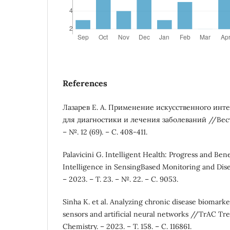
References
Лазарев Е. А. Применение искусственного инте
для диагностики и лечения заболеваний //Вестн
– №. 12 (69). – С. 408-411.
Palavicini G. Intelligent Health: Progress and Benef
Intelligence in SensingBased Monitoring and Dise
– 2023. – Т. 23. – №. 22. – С. 9053.
Sinha K. et al. Analyzing chronic disease biomark
sensors and artificial neural networks //TrAC Tre
Chemistry. – 2023. – Т. 158. – С. 116861.