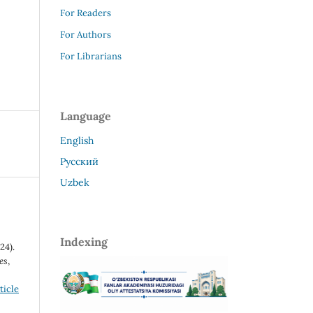
For Readers
For Authors
For Librarians
Language
English
Русский
Uzbek
Indexing
4).
es
,
ticle