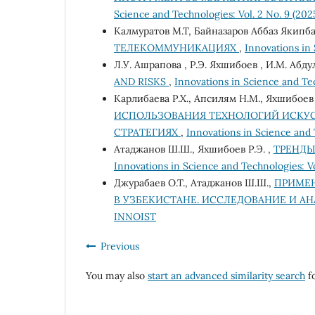
Science and Technologies: Vol. 2 No. 9 (20
Калмуратов М.Т, Байназаров Аббаз Якипб
ТЕЛЕКОММУНИКАЦИЯХ
,
Innovations in 
Л.У. Ашрапова , Р.Э. Яхшибоев , И.М. Абд
AND RISKS
,
Innovations in Science and Tec
Карлибаева Р.Х., Апсилям Н.М., Яхшибоев 
ИСПОЛЬЗОВАНИЯ ТЕХНОЛОГИЙ ИСКУС
СТРАТЕГИЯХ
,
Innovations in Science and T
Атаджанов Ш.Ш., Яхшибоев Р.Э. ,
ТРЕНДЫ
Innovations in Science and Technologies: Vo
Джурабаев О.Т., Атаджанов Ш.Ш.,
ПРИМЕН
В УЗБЕКИСТАНЕ. ИССЛЕДОВАНИЕ И А
INNOIST
Previous
You may also
start an advanced similarity search
fo