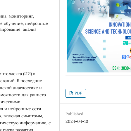
ика, мониторинг,
ое обучение, нейронные
зирование, анализ
интеллекта (ИИ) в
еваний. В последние
нской диагностике и
PDF
зможности для раннего
ническими
ия и нейронные сети
Published
х, включая симптомы,
2024-04-10
етическую информацию, с
я риска развития