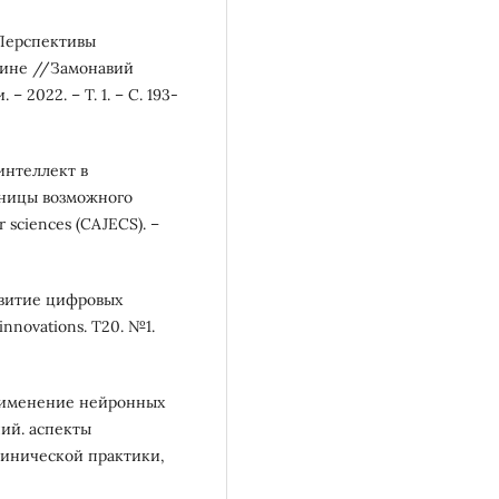
. Перспективы
ине //Замонавий
 2022. – Т. 1. – С. 193-
интеллект в
аницы возможного
r sciences (CAJECS). –
звитие цифровых
innovations. T20. №1.
Применение нейронных
ий. аспекты
линической практики,