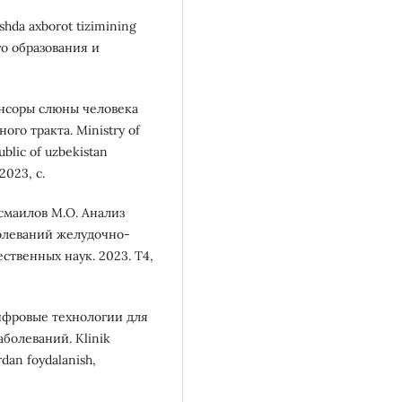
ishda axborot tizimining
о образования и
енсоры слюны человека
го тракта. Ministry of
ublic of uzbekistan
2023, с.
Исмаилов М.О. Анализ
болеваний желудочно-
ственных наук. 2023. Т4,
Цифровые технологии для
болеваний. Klinik
rdan foydalanish,