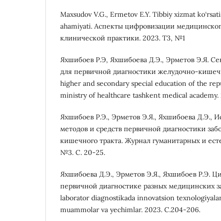
Maxsudov V.G., Ermetov E.Y. Tibbiy xizmat ko‘rsat
ahamiyati. Аспекты цифровизации медицинског
клинической практики. 2023. T3, №1
Яхшибоев Р.Э, Яхшибоева Д.Э., Эрметов Э.Я. С
для первичной диагностики желудочно-кишечно
higher and secondary special education of the rep
ministry of healthcare tashkent medical academy. 
Яхшибоев Р.Э., Эрметов Э.Я., Яхшибоева Д.Э., 
методов и средств первичной диагностики за
кишечного тракта. Журнал гуманитарных и есте
№3. С. 20-25.
Яхшибоева Д.Э., Эрметов Э.Я., Яхшибоев Р.Э. 
первичной диагностике разных медицинских за
laborator diagnostikada innovatsion texnologiyala
muammolar va yechimlar. 2023. С.204-206.