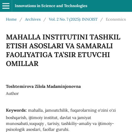
Innovations in Science and Technologies
Home
/
Archives
/
Vol. 2 No. 7 (2025): INNOIST
/
Economics
MAHALLA INSTITUTINI TASHKIL
ETISH ASOSLARI VA SAMARALI
FAOLIYATIGA TA’SIR ETUVCHI
OMILLAR
Toshtemirova Zilola Madaminjonovna
Author
Keywords:
mahalla, jamoatchilik, fuqarolarning o‘zini o‘zi
boshqarish, ijtimoiy institut, davlat va jamiyat
munosabati,xuquqiy , tarixiy, tashkiliy-amaliy va ijtimoiy-
psixologik asoslari, faollar guruhi.