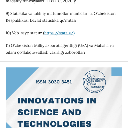
madaniy funksiyalari” TDYUU, 2020 y
9) Statistika va tahliliy ma’lumotlar manbalari a. O‘zbekiston
Respublikasi Davlat statistika qo‘mitasi
10) Veb-sayt: stat.uz (
https://stat.uz/)
11) O‘zbekiston Milliy axborot agentligi (UzA) va Mahalla va
oilani qo‘llabquvvatlash vazirligi axborotlari