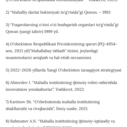
2) “Mahalliy davlat hokimiyati to‘g‘risida”gi Qonun. – 1993
3) “Fuqarolarning o‘zini o‘zi boshqarish organlari to‘g‘risida”gi
Qonun (yangi tahrir) 1999 yil.
4) O‘zbekiston Respublikasi Prezidentining qarori (PQ-4954-
son, 2021 yil)“Mahallabay ishlash” tizimi, joylardagi
muammolarni aniqlash va hal etish mexanizmi.
5) 2022–2026 yillarda Yangi O‘zbekiston taraqqiyot strategiyasi
6) Ahmedov J. “Mahalla institutining ijtimoiy rolini oshirishda
innovatsion yondashuvlar”. Toshkent, 2022.
7) Karimov Sh. “O‘zbekistonda mahalla institutining
shakllanishi va rivojlanishi”, Ilmiy nashr, 2021.
8) Rahmatov A.N. “Mahalla institutining ijtimoiy-iqtisodiy va