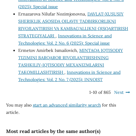
(2025): Special issue
Ernazarova Nilufar Nozimjonovna,
DAVLAT-XUSUSIY
SHERIKLIK ASOSIDA OILAVIY TADBIRKORLIKNI
RIVOJLANTIRISH VA KAMBAG‘ALLIKNI QISQARTIRISH
STRATEGIYALARI
,
Innovations in Science and
Technologies: Vol. 2 No. 6 (2025): Special issue
Ermetov Amirbek Ismailovich,
MINTAQA IQTISODIY
TIZIMINI BARQAROR RIVOJLANTIRISHNING
TASHKILIY-IQTISODIY MEXANIZMLARINI
TAKOMILLASHTIRISH
,
Innovations in Science and
Technologies: Vol. 2 No. 7 (2025): INNOIST
1-10 of 865
Next
You may also
start an advanced similarity search
for this
article.
Most read articles by the same author(s)