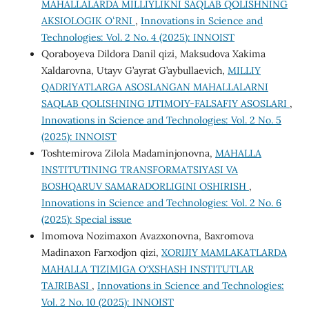
MAHALLALARDA MILLIYLIKNI SAQLAB QOLISHNING
AKSIOLOGIK OʻRNI
,
Innovations in Science and
Technologies: Vol. 2 No. 4 (2025): INNOIST
Qoraboyeva Dildora Danil qizi, Maksudova Xakima
Xaldarovna, Utayv G’ayrat G’aybullaevich,
MILLIY
QADRIYATLARGA ASOSLANGAN MAHALLALARNI
SAQLAB QOLISHNING IJTIMOIY-FALSAFIY ASOSLARI
,
Innovations in Science and Technologies: Vol. 2 No. 5
(2025): INNOIST
Toshtemirova Zilola Madaminjonovna,
MAHALLA
INSTITUTINING TRANSFORMATSIYASI VA
BOSHQARUV SAMARADORLIGINI OSHIRISH
,
Innovations in Science and Technologies: Vol. 2 No. 6
(2025): Special issue
Imomova Nozimaxon Avazxonovna, Baxromova
Madinaxon Farxodjon qizi,
XORIJIY MAMLAKATLARDA
MAHALLA TIZIMIGA O‘XSHASH INSTITUTLAR
TAJRIBASI
,
Innovations in Science and Technologies:
Vol. 2 No. 10 (2025): INNOIST