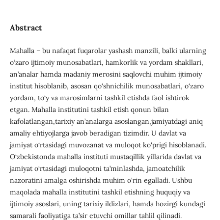
Abstract
Mahalla – bu nafaqat fuqarolar yashash manzili, balki ularning
o‘zaro ijtimoiy munosabatlari, hamkorlik va yordam shakllari,
an’analar hamda madaniy merosini saqlovchi muhim ijtimoiy
institut hisoblanib, asosan qo‘shnichilik munosabatlari, o‘zaro
yordam, to‘y va marosimlarni tashkil etishda faol ishtirok
etgan. Mahalla institutini tashkil etish qonun bilan
kafolatlangan,tarixiy an’analarga asoslangan,jamiyatdagi aniq
amaliy ehtiyojlarga javob beradigan tizimdir. U davlat va
jamiyat o‘rtasidagi muvozanat va muloqot ko‘prigi hisoblanadi.
O‘zbekistonda mahalla instituti mustaqillik yillarida davlat va
jamiyat o‘rtasidagi muloqotni ta’minlashda, jamoatchilik
nazoratini amalga oshirishda muhim o‘rin egalladi. Ushbu
maqolada mahalla institutini tashkil etishning huquqiy va
ijtimoiy asoslari, uning tarixiy ildizlari, hamda hozirgi kundagi
samarali faoliyatiga ta’sir etuvchi omillar tahlil qilinadi.