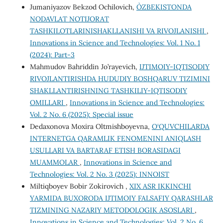
Jumaniyazov Bekzod Ochilovich,
O`ZBEKISTONDA
NODAVLAT NOTIJORAT
TASHKILOTLARINISHAKLLANISHI VA RIVOJLANISHI
,
Innovations in Science and Technologies: Vol. 1 No. 1
(2024): Part-3
Mahmudov Bahriddin Jo’rayevich,
IJTIMOIY-IQTISODIY
RIVOJLANTIRISHDA HUDUDIY BOSHQARUV TIZIMINI
SHAKLLANTIRISHNING TASHKILIY-IQTISODIY
OMILLARI
,
Innovations in Science and Technologies:
Vol. 2 No. 6 (2025): Special issue
Dedaxonova Moxira Oltmishboyevna,
O‘QUVCHILARDA
INTERNETGA QARAMLIK FENOMENINI ANIQLASH
USULLARI VA BARTARAF ETISH BORASIDAGI
MUAMMOLAR
,
Innovations in Science and
Technologies: Vol. 2 No. 3 (2025): INNOIST
Miltiqboyev Bobir Zokirovich ,
XIX ASR IKKINCHI
YARMIDA BUXORODA IJTIMOIY FALSAFIY QARASHLAR
TIZMINING NAZARIY METODOLOGIK ASOSLARI
,
Innovations in Science and Technologies: Vol. 2 No. 6