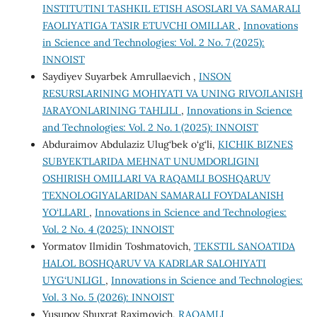
INSTITUTINI TASHKIL ETISH ASOSLARI VA SAMARALI
FAOLIYATIGA TA’SIR ETUVCHI OMILLAR
,
Innovations
in Science and Technologies: Vol. 2 No. 7 (2025):
INNOIST
Saydiyev Suyarbek Amrullaevich ,
INSON
RESURSLARINING MOHIYATI VA UNING RIVOJLANISH
JARAYONLARINING TAHLILI
,
Innovations in Science
and Technologies: Vol. 2 No. 1 (2025): INNOIST
Abduraimov Abdulaziz Ulug‘bek o‘g‘li,
KICHIK BIZNES
SUBYEKTLARIDA MEHNAT UNUMDORLIGINI
OSHIRISH OMILLARI VA RAQAMLI BOSHQARUV
TEXNOLOGIYALARIDAN SAMARALI FOYDALANISH
YO‘LLARI
,
Innovations in Science and Technologies:
Vol. 2 No. 4 (2025): INNOIST
Yormatov Ilmidin Toshmatovich,
TEKSTIL SANOATIDA
HALOL BOSHQARUV VA KADRLAR SALOHIYATI
UYG‘UNLIGI
,
Innovations in Science and Technologies:
Vol. 3 No. 5 (2026): INNOIST
Yusupov Shuxrat Raximovich,
RAQAMLI