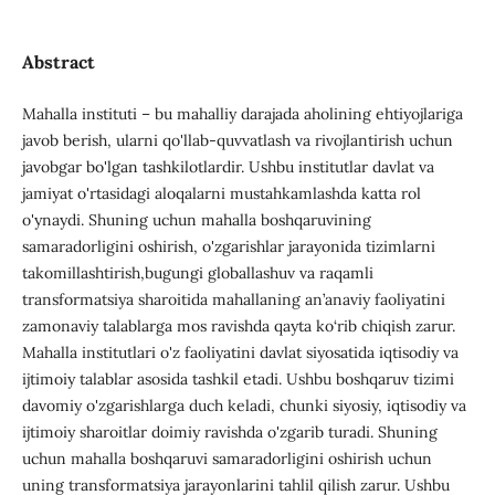
Abstract
Mahalla instituti – bu mahalliy darajada aholining ehtiyojlariga
javob berish, ularni qo'llab-quvvatlash va rivojlantirish uchun
javobgar bo'lgan tashkilotlardir. Ushbu institutlar davlat va
jamiyat o'rtasidagi aloqalarni mustahkamlashda katta rol
o'ynaydi. Shuning uchun mahalla boshqaruvining
samaradorligini oshirish, o'zgarishlar jarayonida tizimlarni
takomillashtirish,bugungi globallashuv va raqamli
transformatsiya sharoitida mahallaning an’anaviy faoliyatini
zamonaviy talablarga mos ravishda qayta ko‘rib chiqish zarur.
Mahalla institutlari o'z faoliyatini davlat siyosatida iqtisodiy va
ijtimoiy talablar asosida tashkil etadi. Ushbu boshqaruv tizimi
davomiy o'zgarishlarga duch keladi, chunki siyosiy, iqtisodiy va
ijtimoiy sharoitlar doimiy ravishda o'zgarib turadi. Shuning
uchun mahalla boshqaruvi samaradorligini oshirish uchun
uning transformatsiya jarayonlarini tahlil qilish zarur. Ushbu