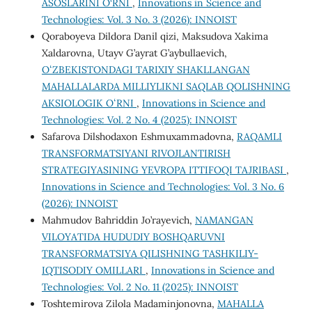
ASOSLARINI O‘RNI
,
Innovations in Science and
Technologies: Vol. 3 No. 3 (2026): INNOIST
Qoraboyeva Dildora Danil qizi, Maksudova Xakima
Xaldarovna, Utayv G’ayrat G’aybullaevich,
OʻZBEKISTONDAGI TARIXIY SHAKLLANGAN
MAHALLALARDA MILLIYLIKNI SAQLAB QOLISHNING
AKSIOLOGIK OʻRNI
,
Innovations in Science and
Technologies: Vol. 2 No. 4 (2025): INNOIST
Safarova Dilshodaxon Eshmuxammadovna,
RAQAMLI
TRANSFORMATSIYANI RIVOJLANTIRISH
STRATEGIYASINING YEVROPA ITTIFOQI TAJRIBASI
,
Innovations in Science and Technologies: Vol. 3 No. 6
(2026): INNOIST
Mahmudov Bahriddin Jo’rayevich,
NAMANGAN
VILOYATIDA HUDUDIY BOSHQARUVNI
TRANSFORMATSIYA QILISHNING TASHKILIY-
IQTISODIY OMILLARI
,
Innovations in Science and
Technologies: Vol. 2 No. 11 (2025): INNOIST
Toshtemirova Zilola Madaminjonovna,
MAHALLA