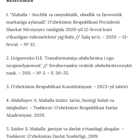
References
1. “Mahalla – tinchlik va osoyishtalik, obodlik va farovonlik
markaziga aylanadi”. O‘zbekiston Respublikasi Prezidenti
Shavkat Mirziyoyev raisligida 2020-yil 12-fevral kuni
o‘tkazilgan videoselektor yig‘ilishi // Xalq so‘zi. – 2020. – 13-
fevral. – № 32.
2. Grigorenko D.E. Transformatsiya obshchestva i ego
neupravlyaemost' // Srednerusskiy vestnik obshchestvennykh
nauk. – 2011. – № 3. – S. 30–35.
3. O‘zbekiston Respublikasi Konstitutsiyasi. – 2023-yil tahriri.
4. Abdullayev A. Mahalla tizimi: tarixi, hozirgi holati va
istiqbollari. – Toshkent: O‘zbekiston Respublikasi Fanlar
Akademiyasi, 2020.
5. Saidov S. Mahalla: jamiyat va davlat o‘rtasidagi aloqalar. –
Toshkent: O‘zbekiston Davlat Noshirligi, 2019.