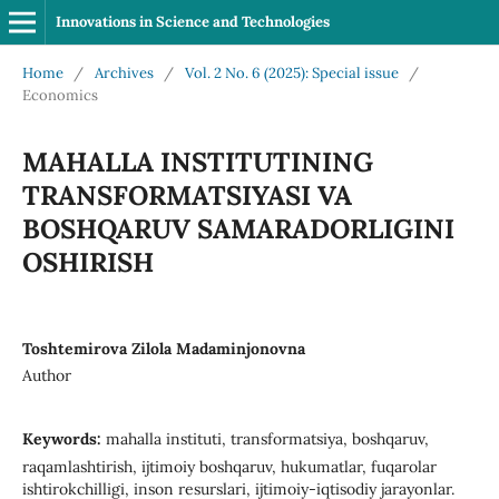
Innovations in Science and Technologies
Home
/
Archives
/
Vol. 2 No. 6 (2025): Special issue
/
Economics
MAHALLA INSTITUTINING
TRANSFORMATSIYASI VA
BOSHQARUV SAMARADORLIGINI
OSHIRISH
Toshtemirova Zilola Madaminjonovna
Author
Keywords:
mahalla instituti, transformatsiya, boshqaruv,
raqamlashtirish, ijtimoiy boshqaruv, hukumatlar, fuqarolar
ishtirokchilligi, inson resurslari, ijtimoiy-iqtisodiy jarayonlar.