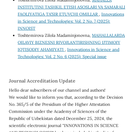
Toshtemirova Zilola Madaminjonovna,
MAHALLA
INSTITUTINI TASHKIL ETISH ASOSLARI VA SAMARALI
FAOLIYATIGA TA’SIR ETUVCHI OMILLAR
,
Innovations
in Science and Technologies: Vol. 2 No. 7 (2025):
INNOIST
Toshtemirova Zilola Madaminjonovna,
MAHALLALARDA
OILAVIY BIZNESNI RIVOJLANTIRISHNING IJTIMOIY
IQTISODIY AHAMIYATI
,
Innovations in Science and
Technologies: Vol. 2 No. 6 (2025): Special issue
Journal Accreditation Update
Hello dear subscribers of our channel and authors!
We would like to inform you that, according to the Decision
No. 365/5 of the Presidium of the Higher Attestation
Commission under the Academy of Sciences of the
Republic of Uzbekistan dated December 25, 2024, the
scientific electronic journal "INNOVATIONS IN SCIENCE