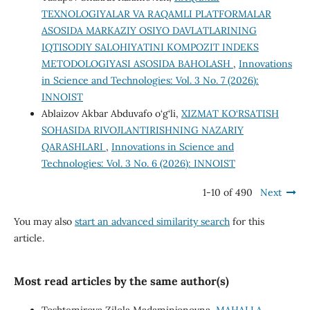
TEXNOLOGIYALAR VA RAQAMLI PLATFORMALAR
ASOSIDA MARKAZIY OSIYO DAVLATLARINING
IQTISODIY SALOHIYATINI KOMPOZIT INDEKS
METODOLOGIYASI ASOSIDA BAHOLASH
,
Innovations
in Science and Technologies: Vol. 3 No. 7 (2026):
INNOIST
Ablaizov Akbar Abduvafo o‘g‘li,
XIZMAT KO‘RSATISH
SOHASIDA RIVOJLANTIRISHNING NAZARIY
QARASHLARI
,
Innovations in Science and
Technologies: Vol. 3 No. 6 (2026): INNOIST
1-10 of 490
Next
You may also
start an advanced similarity search
for this
article.
Most read articles by the same author(s)