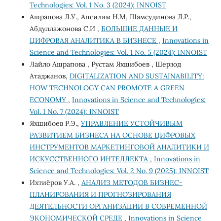
Technologies: Vol. 1 No. 3 (2024): INNOIST
Ашрапова Л.У., Апсилям Н.М, Шамсудинова Л.Р.,
Абдуллажонова С.И ,
БОЛЬШИЕ ДАННЫЕ И
ЦИФРОВАЯ АНАЛИТИКА В БИЗНЕСЕ
,
Innovations in
Science and Technologies: Vol. 1 No. 5 (2024): INNOIST
Лайло Ашрапова , Рустам Яхшибоев , Шерзод
Атаджанов,
DIGITALIZATION AND SUSTAINABILITY:
HOW TECHNOLOGY CAN PROMOTE A GREEN
ECONOMY
,
Innovations in Science and Technologies:
Vol. 1 No. 7 (2024): INNOIST
Яхшибоев Р.Э.,
УПРАВЛЕНИЕ УСТОЙЧИВЫМ
РАЗВИТИЕМ БИЗНЕСА НА ОСНОВЕ ЦИФРОВЫХ
ИНСТРУМЕНТОВ МАРКЕТИНГОВОЙ АНАЛИТИКИ И
ИСКУССТВЕННОГО ИНТЕЛЛЕКТА
,
Innovations in
Science and Technologies: Vol. 2 No. 9 (2025): INNOIST
Ихтиёров У.А. ,
АНАЛИЗ МЕТОДОВ БИЗНЕС-
ПЛАНИРОВАНИЯ И ПРОГНОЗИРОВАНИЯ
ДЕЯТЕЛЬНОСТИ ОРГАНИЗАЦИИ В СОВРЕМЕННОЙ
ЭКОНОМИЧЕСКОЙ СРЕДЕ
,
Innovations in Science