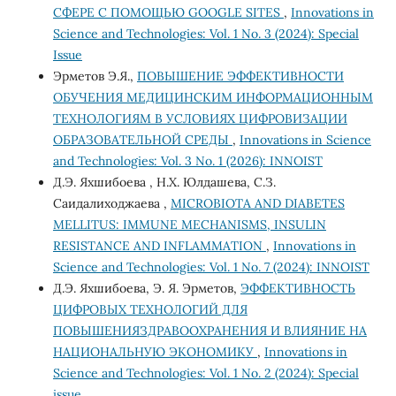
СФЕРЕ С ПОМОЩЬЮ GOOGLE SITES
,
Innovations in
Science and Technologies: Vol. 1 No. 3 (2024): Special
Issue
Эрметов Э.Я.,
ПОВЫШЕНИЕ ЭФФЕКТИВНОСТИ
ОБУЧЕНИЯ МЕДИЦИНСКИМ ИНФОРМАЦИОННЫМ
ТЕХНОЛОГИЯМ В УСЛОВИЯХ ЦИФРОВИЗАЦИИ
ОБРАЗОВАТЕЛЬНОЙ СРЕДЫ
,
Innovations in Science
and Technologies: Vol. 3 No. 1 (2026): INNOIST
Д.Э. Яхшибоева , Н.Х. Юлдашева, С.З.
Саидалиходжаева ,
MICROBIOTA AND DIABETES
MELLITUS: IMMUNE MECHANISMS, INSULIN
RESISTANCE AND INFLAMMATION
,
Innovations in
Science and Technologies: Vol. 1 No. 7 (2024): INNOIST
Д.Э. Яхшибоева, Э. Я. Эрметов,
ЭФФЕКТИВНОСТЬ
ЦИФРОВЫХ ТЕХНОЛОГИЙ ДЛЯ
ПОВЫШЕНИЯЗДРАВООХРАНЕНИЯ И ВЛИЯНИЕ НА
НАЦИОНАЛЬНУЮ ЭКОНОМИКУ
,
Innovations in
Science and Technologies: Vol. 1 No. 2 (2024): Special
issue