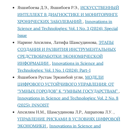
Яхшибоева Д.Э., Яхшибоев Р.Э.,
ИСКУССТВЕННЫЙ
ИНТЕЛЛЕКТ В ДИАГНОСТИКЕ И МОНИТОРИНГЕ
ХРОНИЧЕСКИХ ЗАБОЛЕВАНИЙ
,
Innovations in
Science and Technologies: Vol. 1 No. 3 (2024): Special
Issue
Нарине Апсилям, Латифа Шамсудинова,
ЭТАПЫ
СОЗДАНИЯ И РАЗВИТИЯ ИНСТРУМЕНТАЛЬНЫХ
СРЕДСТВОБРАБОТКИ ЭКОНОМИЧЕСКОЙ
ИНФОРМАЦИИ
,
Innovations in Science and
Technologies: Vol. 1 No. 1 (2024): Part-1
Яхшибоев Рустам Эркинбой угли,
МОДЕЛИ
ЦИФРОВОГО УСТОЙЧИВОГО УПРАВЛЕНИЯ: ОТ
“УМНЫХ ГОРОДОВ” К “УМНЫМ ГОСУДАРСТВАМ”
,
Innovations in Science and Technologies: Vol. 2 No. 8
(2025): INNOIST
Апсилям Н.М., Шамсудинова Л.Р., Ашрапова Л.У. ,
УПРАВЛЕНИЕ РИСКАМИ В УСЛОВИЯХ ЦИФРОВОЙ
ЭКОНОМИКИ
,
Innovations in Science and