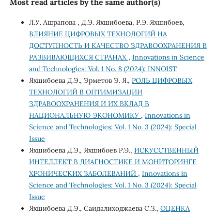
Most read articles by the same author(s)
Л.У. Ашрапова , Д.Э. Яхшибоева, Р.Э. Яхшибоев,
ВЛИЯНИЕ ЦИФРОВЫХ ТЕХНОЛОГИЙ НА
ДОСТУПНОСТЬ И КАЧЕСТВО ЗДРАВООХРАНЕНИЯ В
РАЗВИВАЮЩИХСЯ СТРАНАХ
,
Innovations in Science
and Technologies: Vol. 1 No. 8 (2024): INNOIST
Яхшибоева Д.Э., Эрметов Э. Я.,
РОЛЬ ЦИФРОВЫХ
ТЕХНОЛОГИЙ В ОПТИМИЗАЦИИ
ЗДРАВООХРАНЕНИЯ И ИХ ВКЛАД В
НАЦИОНАЛЬНУЮ ЭКОНОМИКУ
,
Innovations in
Science and Technologies: Vol. 1 No. 3 (2024): Special
Issue
Яхшибоева Д.Э., Яхшибоев Р.Э.,
ИСКУССТВЕННЫЙ
ИНТЕЛЛЕКТ В ДИАГНОСТИКЕ И МОНИТОРИНГЕ
ХРОНИЧЕСКИХ ЗАБОЛЕВАНИЙ
,
Innovations in
Science and Technologies: Vol. 1 No. 3 (2024): Special
Issue
Яхшибоева Д.Э., Саидалиходжаева С.З.,
ОЦЕНКА