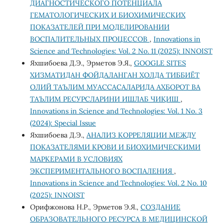
ДИАГНОСТИЧЕСКОГО ПОТЕНЦИАЛА
ГЕМАТОЛОГИЧЕСКИХ И БИОХИМИЧЕСКИХ
ПОКАЗАТЕЛЕЙ ПРИ МОДЕЛИРОВАНИИ
ВОСПАЛИТЕЛЬНЫХ ПРОЦЕССОВ
,
Innovations in
Science and Technologies: Vol. 2 No. 11 (2025): INNOIST
Яхшибоева Д.Э., Эрметов Э.Я.,
GOOGLE SITES
ХИЗМАТИДАН ФОЙДАЛАНГАН ҲОЛДА ТИББИЁТ
ОЛИЙ ТАЪЛИМ МУАССАСАЛАРИДА АХБОРОТ ВА
ТАЪЛИМ РЕСУРСЛАРИНИ ИШЛАБ ЧИҚИШ
,
Innovations in Science and Technologies: Vol. 1 No. 3
(2024): Special Issue
Яхшибоева Д.Э.,
АНАЛИЗ КОРРЕЛЯЦИИ МЕЖДУ
ПОКАЗАТЕЛЯМИ КРОВИ И БИОХИМИЧЕСКИМИ
МАРКЕРАМИ В УСЛОВИЯХ
ЭКСПЕРИМЕНТАЛЬНОГО ВОСПАЛЕНИЯ
,
Innovations in Science and Technologies: Vol. 2 No. 10
(2025): INNOIST
Орифжонова Н.Р., Эрметов Э.Я.,
СОЗДАНИЕ
ОБРАЗОВАТЕЛЬНОГО РЕСУРСА В МЕДИЦИНСКОЙ