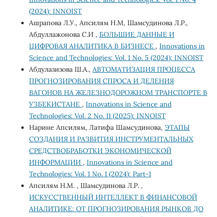
(2024): INNOIST
Ашрапова Л.У., Апсилям Н.М, Шамсудинова Л.Р.,
Абдуллажонова С.И ,
БОЛЬШИЕ ДАННЫЕ И
ЦИФРОВАЯ АНАЛИТИКА В БИЗНЕСЕ
,
Innovations in
Science and Technologies: Vol. 1 No. 5 (2024): INNOIST
Абдулазизова Ш.А.,
АВТОМАТИЗАЦИЯ ПРОЦЕССА
ПРОГНОЗИРОВАНИЯ СПРОСА И ДЕЛЕНИЯ
ВАГОНОВ НА ЖЕЛЕЗНОДОРОЖНОМ ТРАНСПОРТЕ В
УЗБЕКИСТАНЕ
,
Innovations in Science and
Technologies: Vol. 2 No. 11 (2025): INNOIST
Нарине Апсилям, Латифа Шамсудинова,
ЭТАПЫ
СОЗДАНИЯ И РАЗВИТИЯ ИНСТРУМЕНТАЛЬНЫХ
СРЕДСТВОБРАБОТКИ ЭКОНОМИЧЕСКОЙ
ИНФОРМАЦИИ
,
Innovations in Science and
Technologies: Vol. 1 No. 1 (2024): Part-1
Апсилям Н.М. , Шамсудинова Л.Р. ,
ИСКУССТВЕННЫЙ ИНТЕЛЛЕКТ В ФИНАНСОВОЙ
АНАЛИТИКЕ: ОТ ПРОГНОЗИРОВАНИЯ РЫНКОВ ДО