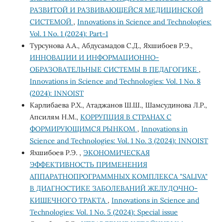
РАЗВИТОЙ И РАЗВИВАЮЩЕЙСЯ МЕДИЦИНСКОЙ
СИСТЕМОЙ
,
Innovations in Science and Technologies:
Vol. 1 No. 1 (2024): Part-1
Турсунова А.А., Абдусамадов С.Д., Яхшибоев Р.Э.,
ИННОВАЦИИ И ИНФОРМАЦИОННО-
ОБРАЗОВАТЕЛЬНЫЕ СИСТЕМЫ В ПЕДАГОГИКЕ
,
Innovations in Science and Technologies: Vol. 1 No. 8
(2024): INNOIST
Карлибаева Р.Х., Атаджанов Ш.Ш., Шамсудинова Л.Р.,
Апсилям Н.М.,
КОРРУПЦИЯ В СТРАНАХ С
ФОРМИРУЮЩИМСЯ РЫНКОМ
,
Innovations in
Science and Technologies: Vol. 1 No. 3 (2024): INNOIST
Яхшибоев Р.Э. ,
ЭКОНОМИЧЕСКАЯ
ЭФФЕКТИВНОСТЬ ПРИМЕНЕНИЯ
АППАРАТНОПРОГРАММНЫХ КОМПЛЕКСА "SALIVA"
В ДИАГНОСТИКЕ ЗАБОЛЕВАНИЙ ЖЕЛУДОЧНО-
КИШЕЧНОГО ТРАКТА
,
Innovations in Science and
Technologies: Vol. 1 No. 5 (2024): Special issue