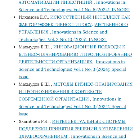
АВТОМАТИЗАЦИИ ИНВЕСТИЦИЙ
,
Innovations in
Science and Technologies: Vol. 1 No. 6 (2024): INNOIST
Илхамова Ё.С.,
ИСКУССТВЕННЫЙ ИНТЕЛЛЕКТ КАК
ФАКТОР ЭФФЕКТИВНОСТИ ГОСУДАРСТВЕННОГО
УПРАВЛЕНИЯ
,
Innovations in Science and
Technologies: Vol. 2 No. 10 (2025): INNOIST
Махмудов Б.Ш. ,
ИННОВАЦИОННЫЕ ПОДХОДЫ К
БИЗНЕС-ПЛАНИРОВАНИЮ И ПРОГНОЗИРОВАНИЮ
ДЕЯТЕЛЬНОСТИ ОРГАНИЗАЦИЯХ
,
Innovations in
Science and Technologies: Vol. 1 No. 3 (2024): Special
issue
Махмудов Б.Ш. ,
МЕТОДЫ БИЗНЕС-ПЛАНИРОВАНИЯ
И ПРОГНОЗИРОВАНИЯ В КОНТЕКСТЕ
СОВРЕМЕННОЙ ОРГАНИЗАЦИИ
,
Innovations in
Science and Technologies: Vol. 1 No. 3 (2024): Special
issue
Яхшибоев Р.Э. ,
ИНТЕЛЛЕКТУАЛЬНЫЕ СИСТЕМЫ
ПОДДЕРЖКИ ПРИНЯТИЯ РЕШЕНИЙ В УПРАВЛЕНИИ
ЗДРАВООХРАНЕНИЕМ
,
Innovations in Science and