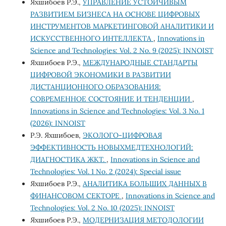
Яхшибоев Р.Э.,
УПРАВЛЕНИЕ УСТОЙЧИВЫМ
РАЗВИТИЕМ БИЗНЕСА НА ОСНОВЕ ЦИФРОВЫХ
ИНСТРУМЕНТОВ МАРКЕТИНГОВОЙ АНАЛИТИКИ И
ИСКУССТВЕННОГО ИНТЕЛЛЕКТА
,
Innovations in
Science and Technologies: Vol. 2 No. 9 (2025): INNOIST
Яхшибоев Р.Э.,
МЕЖДУНАРОДНЫЕ СТАНДАРТЫ
ЦИФРОВОЙ ЭКОНОМИКИ В РАЗВИТИИ
ДИСТАНЦИОННОГО ОБРАЗОВАНИЯ:
СОВРЕМЕННОЕ СОСТОЯНИЕ И ТЕНДЕНЦИИ
,
Innovations in Science and Technologies: Vol. 3 No. 1
(2026): INNOIST
Р.Э. Яхшибоев,
ЭКОЛОГО-ЦИФРОВАЯ
ЭФФЕКТИВНОСТЬ НОВЫХМЕДТЕХНОЛОГИЙ:
ДИАГНОСТИКА ЖКТ.
,
Innovations in Science and
Technologies: Vol. 1 No. 2 (2024): Special issue
Яхшибоев Р.Э.,
АНАЛИТИКА БОЛЬШИХ ДАННЫХ В
ФИНАНСОВОМ СЕКТОРЕ
,
Innovations in Science and
Technologies: Vol. 2 No. 10 (2025): INNOIST
Яхшибоев Р.Э.,
МОДЕРНИЗАЦИЯ МЕТОДОЛОГИИ