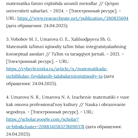
matematika fanini o‘qitishda unumli metodlar // Qo‘qon
universiteti xabarlari. – 2024. – [Электронный ресурс]. –
URL:
https://www.researchgate.net/publication/380835694
(дата обращения: 24.04.2025).
3. Vohobov M. J., Umarova G. E., Xalilxodjayeva Sh. G.
Matematik ta’limni iqtisodiy ta’lim bilan integratsiyalashning
konseptual asoslari // Ta’lim va taraqqiyot jurnali. – 2021. –
[Электронный ресурс]. – URL:
https://cyberleninka.ru/article/n/matematikada-
izchillikdan-foydalanib-talabalarningiqtisodiy-ta
(дата
обращения: 24.04.2025).
4. Umarova N. R., Umarova N. A. Izuchenie matematiki v vuze
kak osnova professional'noy kultury // Nauka i obrazovanie
segodnya. – [Электронный ресурс]. – URL:
https://scholar.google.com/scholar?
oi=bibs&cluster=2088341583278090378
(дата обращения:
24.04.2025).