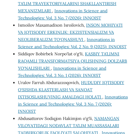
TA’LIM TRAYEKTORIYALARINI SHAKLLANTIRISH
MEXANIZMLARI
,
Innovations in Science and
Technologies: Vol. 3 No. 7 (2026): INNOIST
Ismoilov Maxamadixon Isroilovich,
INSON MOHIYATI
VA IQTISODIY ERKINLIK: EKZISTENSIALIZM VA
NEOLIBERALIZM TO‘QNASHUVI
,
Innovations in
Science and Technologies: Vol. 2 No. 9 (2025): INNOIST
Siddiqov Bobirbek Norpo‘lat o‘g‘li,
KASBIY TA’LIMNI
RAQAMLI TRANSFORMATSIYA QILISHNING DOLZARB
YO‘NALISHLARI
,
Innovations in Science and
Technologies: Vol. 3 No. 1 (2026): INNOIST
Uralov Farruh Abdurazzoqovich,
HUDUDIY IQTISODIY
O‘SISHDA KLASTERLASH VA SANOAT
IXTISOSLASHUVINIG AMALDAGI HOLATI
,
Innovations
in Science and Technologies: Vol. 3 No. 7 (2026):
INNOIST
Abdusattorov Sodiqjon Hakimjon o‘g‘li,
NAMANGAN
VILOYATIDAGI NODAVLAT TA’LIM MUASSASALARI
TADBIRKORLIK FAOLIYATI SALOHIYATI
,
Innovations