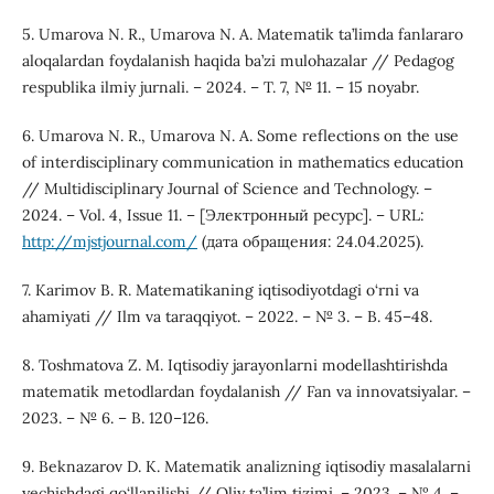
5. Umarova N. R., Umarova N. A. Matematik ta’limda fanlararo
aloqalardan foydalanish haqida ba’zi mulohazalar // Pedagog
respublika ilmiy jurnali. – 2024. – T. 7, № 11. – 15 noyabr.
6. Umarova N. R., Umarova N. A. Some reflections on the use
of interdisciplinary communication in mathematics education
// Multidisciplinary Journal of Science and Technology. –
2024. – Vol. 4, Issue 11. – [Электронный ресурс]. – URL:
http://mjstjournal.com/
(дата обращения: 24.04.2025).
7. Karimov B. R. Matematikaning iqtisodiyotdagi o‘rni va
ahamiyati // Ilm va taraqqiyot. – 2022. – № 3. – B. 45–48.
8. Toshmatova Z. M. Iqtisodiy jarayonlarni modellashtirishda
matematik metodlardan foydalanish // Fan va innovatsiyalar. –
2023. – № 6. – B. 120–126.
9. Beknazarov D. K. Matematik analizning iqtisodiy masalalarni
yechishdagi qo‘llanilishi // Oliy ta’lim tizimi. – 2023. – № 4. –