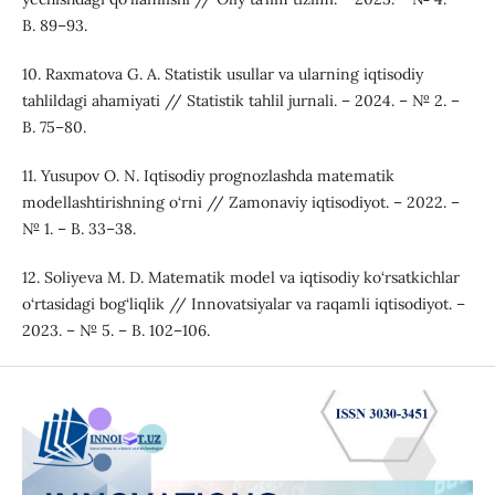
B. 89–93.
10. Raxmatova G. A. Statistik usullar va ularning iqtisodiy
tahlildagi ahamiyati // Statistik tahlil jurnali. – 2024. – № 2. –
B. 75–80.
11. Yusupov O. N. Iqtisodiy prognozlashda matematik
modellashtirishning o‘rni // Zamonaviy iqtisodiyot. – 2022. –
№ 1. – B. 33–38.
12. Soliyeva M. D. Matematik model va iqtisodiy ko‘rsatkichlar
o‘rtasidagi bog‘liqlik // Innovatsiyalar va raqamli iqtisodiyot. –
2023. – № 5. – B. 102–106.