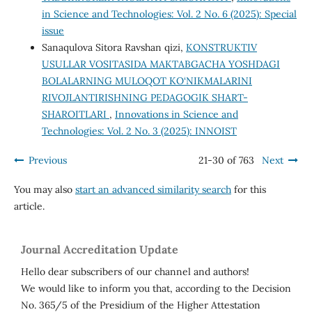
in Science and Technologies: Vol. 2 No. 6 (2025): Special
issue
Sanaqulova Sitora Ravshan qizi,
KONSTRUKTIV
USULLAR VOSITASIDA MAKTABGACHA YOSHDAGI
BOLALARNING MULOQOT KO‘NIKMALARINI
RIVOJLANTIRISHNING PEDAGOGIK SHART-
SHAROITLARI
,
Innovations in Science and
Technologies: Vol. 2 No. 3 (2025): INNOIST
Previous
21-30 of 763
Next
You may also
start an advanced similarity search
for this
article.
Journal Accreditation Update
Hello dear subscribers of our channel and authors!
We would like to inform you that, according to the Decision
No. 365/5 of the Presidium of the Higher Attestation