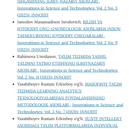
ISHLASHNING ILMIY-NAZARIY ASOSLARI
,
Innovations in Science and Technologies: Vol. 2 No. 3
(2025): INNOIST
Ismoilov Maxamadixon Isroilovich,
BILISH VA
IQTISODIY ONG: GNOSEOLOGIK ASOSLARDA INSON
TAFAKKURINING IQTISODIY CHEGARALARI
,
Innovations in Science and Technologies: Vol. 2 No. 9
(2025): INNOIST
Rahimova Umidaxon,
TA’LIM TIZIMIDA YASHIL
TA’LIMNI TATBIQ ETISHNING ILMIYNAZARIY
ASOSLARI
,
Innovations in Science and Technologies:
Vol. 2 No. 11 (2025): INNOIST
Yaxshiboyev Rustam Erkinboy o‘g‘li,
MASOFAVIY TA’LIM
TIZIMIDA LEARNING ANALYTICS
TEXNOLOGIYALARIDAN FOYDALANISHNING
METODOLOGIK ASOSLARI
,
Innovations in Science and
Technologies: Vol. 3 No. 7 (2026): INNOIST
Yaxshiboyev Rustam Erkinboy o‘g‘li,
SUN’IY INTELLEKT
ASOSIDAGI TA’LIM PLATFORMALARIDA INDIVIDUAL