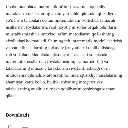
Ushbu maqolada matematik ta’lim jarayonida iqtisodiy
masalalarni qo‘llashning ahamiyati tahlil qilinadi. Iqtisodiyot
yo‘nalishi talabalari uchun matematikani o‘qitishda samarali
usullardan foydalanish, real hayotiy misollar orqali bilimlarni
mustahkamlash va interfaol ta’lim metodlarini qo‘llashning
afzalliklari ko‘rsatiladi. Shuningdek, matematik modellashtirish
va statistik usullarning iqtisodiy jarayonlarni tahlil qilishdagi
roli yoritiladi. Maqolada iqtisodiy masalalarni yechishda
matematik usullardan foydalanishning samaradorligi va
talabalarning iqtisodiy tafakkurini rivojlantirishdagi o‘rni
muhokama qilinadi. Matematik ta’limda iqtisodiy masalalarning
ahamiyati katta bo‘lib, bu ikki sohaning integratsiyasi
talabalarning analitik fikrlash qobiliyatini oshirishga xizmat
qiladi.
Downloads