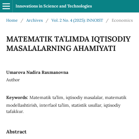
Innovations in Science and Technologies
Home
/
Archives
/
Vol. 2 No. 4 (2025): INNOIST
/
Economics
MATEMATIK TA’LIMDA IQTISODIY
MASALALARNING AHAMIYATI
Umarova Nadira Raxmanovna
Author
Keywords:
Matematik ta’lim, iqtisodiy masalalar, matematik
modellashtirish, interfaol ta’lim, statistik usullar, iqtisodiy
tafakkur.
Abstract