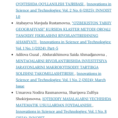
O‘QITISHDA QO‘LLANILISH TAJRIBASI
,
Innovations in
Science and Technologies: Vol. 2 No. 6 (2025): INNOIST
1.0
Atabayeva Mavjuda Rustamovna,
“O’ZBEKISTON TABIIY
GEOGRAFIYASI” KURSIDA KLASTER METODI ORQALI
TANQIDIY FIKRLASHNI RIVOJLANTIRISHNING
AHAMIYATI
,
Innovations in Science and Technologies:
Vol. 1 No. 1 (2024): Part-5
Adilova Guzal , Abdurakhimova Saida Ahmadjanovna ,
MINTAQALARNI RIVOJLANTIRISHDA INVЕSTITSIYA
JARAYONLARINI MAKROIQTISODIY TARTIBGA
SOLISHNI TAKOMILLASHTIRISH
,
Innovations in
Science and Technologies: Vol. 1 No. 2 (2024): March
Issue
Umarova Nodira Raxmanovna, Sharipova Zulfiya
Shokirjonovna,
IQTISODIY MASALALARNI YECHISHDA
MATEMATIK USULLARDAN FOYDALANISH
,
Innovations in Science and Technologies: Vol. 1 No. 8
(2024): INNOIST