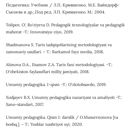
Педагогика: Учебник / Л.П. Крившенко, М.Е. Вайндорф-
Сысоева и др.;.Под ред. Л.П. Крившенко. М.: 2004.
Tolipov, O‘, Ro‘ziyeva D. Pedagogik texnologiyalar va pedagogik
mahorat -T.: Innovatsiya-ziyo, 2019.
Shadmanova S. Tarix tadqiqotlarining metodologiyasi va
zamonaviy usullari. – T.: Barkamol fayz media, 2018.
Alimova D.A., Ilxamov Z.A. Tarix fani metodologiyasi. –T.:
O‘zbekiston faylasuflari milliy jamiyati, 2018.
Umumiy pedagogika. I-qism -T.: O‘zkitobsavdo, 2019.
Xodjayev B.X. Umumiy pedagogika nazariyasi va amaliyoti -T.:
Sano-standart, 2017.
Umumiy pedagogika. Qism I: darslik / O.Musurrnonova [va
boshq.]. – T.: Yoshlar nashriyot uyi, 2020.