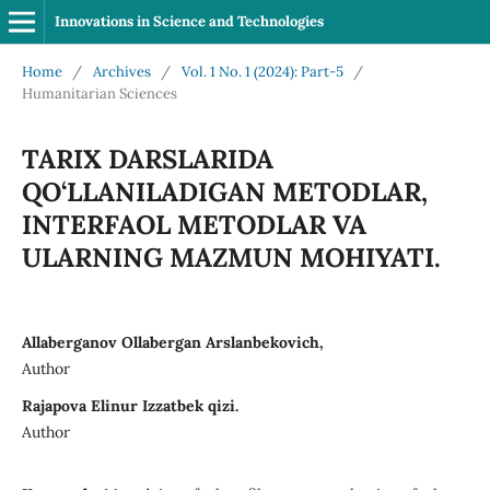
Innovations in Science and Technologies
Home
/
Archives
/
Vol. 1 No. 1 (2024): Part-5
/
Humanitarian Sciences
TARIX DARSLARIDA
QO‘LLANILADIGAN METODLAR,
INTERFAOL METODLAR VA
ULARNING MAZMUN MOHIYATI.
Allaberganov Ollabergan Arslanbekovich,
Author
Rajapova Elinur Izzatbek qizi.
Author