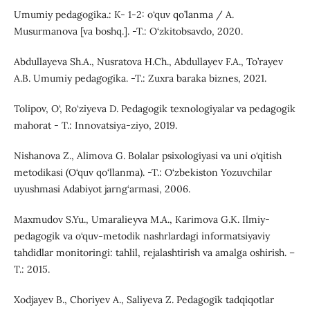
Umumiy pedagogika.: K- 1-2: o‘quv qo’lanma / A.
Musurmanova [va boshq.]. -T.: O‘zkitobsavdo, 2020.
Abdullayeva Sh.A., Nusratova H.Ch., Abdullayev F.A., To’rayev
A.B. Umumiy pedagogika. -T.: Zuxra baraka biznes, 2021.
Tolipov, O‘, Ro‘ziyeva D. Pedagogik texnologiyalar va pedagogik
mahorat - T.: Innovatsiya-ziyo, 2019.
Nishanova Z., Alimova G. Bolalar psixologiyasi va uni o‘qitish
metodikasi (O‘quv qo‘llanma). -T.: O‘zbekiston Yozuvchilar
uyushmasi Adabiyot jarng‘armasi, 2006.
Maxmudov S.Yu., Umaralieyva M.A., Karimova G.K. Ilmiy-
pedagogik va o‘quv-metodik nashrlardagi informatsiyaviy
tahdidlar monitoringi: tahlil, rejalashtirish va amalga oshirish. –
T.: 2015.
Xodjayev B., Choriyev A., Saliyeva Z. Pedagogik tadqiqotlar