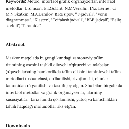
Keywords:
Metod, interfaol grafik organayzerlar, interfaol
metodlar, J.Tomson, E.I.Golant, N.M.Verzilin, I.Ya. Lerner va
M.N.Skatkin. M.A.Danilov, B.P.Esipov, “T-jadvali”, “Venn
diagrammasi”, “Klaster”, “Toifalash jadvali”, “BBB jadvali”, “Baliq
skeleti”, “Piramida”.
Abstract
Mazkur maqolada bugungi kundagi zamonaviy ta’lim
tizimining asosini tashkil qiluvchi o‘qituvchi va talabalar
(o‘quvchilar)ning hamkorlikda ta’lim olishini taminlovchi ta’lim
metodlari tushunchasi, qo‘llanilishi, rivojlanishi, olimlar
tamonidan o‘rganilishi va tasnifi joy olgan. Shu bilan birgalikda
interfaol metodlar va grafik organayzerlar, ularning
xususiyatlari, tarix fanida qo‘llanilishi, yutuq va kamchiliklari
tahlili haqidagi ma’lumotlar aks etgan.
Downloads