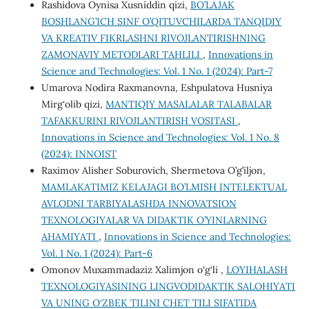
Rashidova Oynisa Xusniddin qizi,
BO’LAJAK
BOSHLANG’ICH SINF O’QITUVCHILARDA TANQIDIY
VA KREATIV FIKRLASHNI RIVOJLANTIRISHNING
ZAMONAVIY METODLARI TAHLILI
,
Innovations in
Science and Technologies: Vol. 1 No. 1 (2024): Part-7
Umarova Nodira Raxmanovna, Eshpulatova Husniya
Mirg‘olib qizi,
MANTIQIY MASALALAR TALABALAR
TAFAKKURINI RIVOJLANTIRISH VOSITASI
,
Innovations in Science and Technologies: Vol. 1 No. 8
(2024): INNOIST
Raximov Alisher Soburovich, Shermetova O’g’iljon,
MAMLAKATIMIZ KELAJAGI BO’LMISH INTELEKTUAL
AVLODNI TARBIYALASHDA INNOVATSION
TEXNOLOGIYALAR VA DIDAKTIK O’YINLARNING
AHAMIYATI
,
Innovations in Science and Technologies:
Vol. 1 No. 1 (2024): Part-6
Omonov Muxammadaziz Xalimjon o‘g‘li ,
LOYIHALASH
TEXNOLOGIYASINING LINGVODIDAKTIK SALOHIYATI
VA UNING O‘ZBEK TILINI CHET TILI SIFATIDA