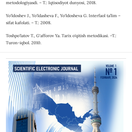
metodologiyasdi. – T.: Iqtisodiyot dunyosi, 2018.
Yo‘ldoshev J., Yo‘ldasheva F., Yo‘ldosheva G. Interfaol ta’lim –
sifat kafolati. – T.: 2008.
Toshpo‘latov T., G‘afforov Ya. Tarix o‘qitish metodikasi. –T.:
Turon-iqbol. 2010.