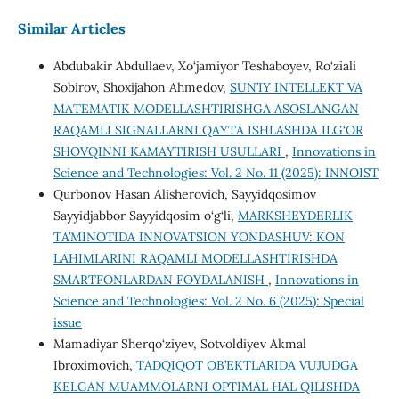
Similar Articles
Abdubakir Abdullaev, Xo‘jamiyor Teshaboyev, Ro‘ziali
Sobirov, Shoxijahon Ahmedov,
SUN’IY INTELLEKT VA
MATEMATIK MODELLASHTIRISHGA ASOSLANGAN
RAQAMLI SIGNALLARNI QAYTA ISHLASHDA ILG‘OR
SHOVQINNI KAMAYTIRISH USULLARI
,
Innovations in
Science and Technologies: Vol. 2 No. 11 (2025): INNOIST
Qurbonov Hasan Alisherovich, Sayyidqosimov
Sayyidjabbor Sayyidqosim o‘g‘li,
MARKSHEYDERLIK
TA’MINOTIDA INNOVATSION YONDASHUV: KON
LAHIMLARINI RAQAMLI MODELLASHTIRISHDA
SMARTFONLARDAN FOYDALANISH
,
Innovations in
Science and Technologies: Vol. 2 No. 6 (2025): Special
issue
Mamadiyar Sherqo‘ziyev, Sotvoldiyev Akmal
Ibroximovich,
TADQIQOT OB’EKTLARIDA VUJUDGA
KELGAN MUAMMOLARNI OPTIMAL HAL QILISHDA