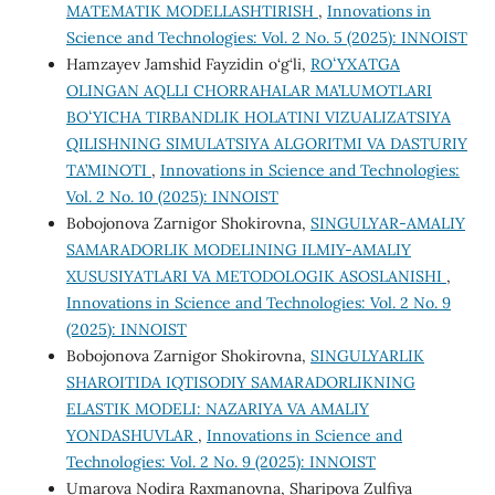
MATEMATIK MODELLASHTIRISH
,
Innovations in
Science and Technologies: Vol. 2 No. 5 (2025): INNOIST
Hamzayev Jamshid Fayzidin o‘g‘li,
ROʻYXATGA
OLINGAN AQLLI CHORRAHALAR MA’LUMOTLARI
BOʻYICHA TIRBANDLIK HOLATINI VIZUALIZATSIYA
QILISHNING SIMULATSIYA ALGORITMI VA DASTURIY
TA’MINOTI
,
Innovations in Science and Technologies:
Vol. 2 No. 10 (2025): INNOIST
Bobojonova Zarnigor Shokirovna,
SINGULYAR-AMALIY
SAMARADORLIK MODELINING ILMIY-AMALIY
XUSUSIYATLARI VA METODOLOGIK ASOSLANISHI
,
Innovations in Science and Technologies: Vol. 2 No. 9
(2025): INNOIST
Bobojonova Zarnigor Shokirovna,
SINGULYARLIK
SHAROITIDA IQTISODIY SAMARADORLIKNING
ELASTIK MODELI: NAZARIYA VA AMALIY
YONDASHUVLAR
,
Innovations in Science and
Technologies: Vol. 2 No. 9 (2025): INNOIST
Umarova Nodira Raxmanovna, Sharipova Zulfiya