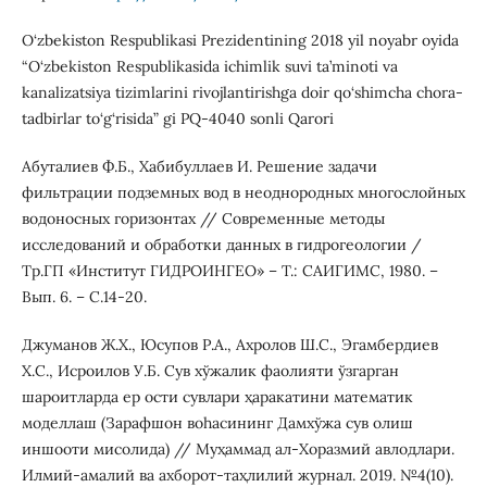
O‘zbekiston Respublikasi Prezidentining 2018 yil noyabr oyida
“O‘zbekiston Respublikasida ichimlik suvi ta’minoti va
kanalizatsiya tizimlarini rivojlantirishga doir qo‘shimcha chora-
tadbirlar to‘g‘risida” gi PQ-4040 sonli Qarori
Абуталиев Ф.Б., Хабибуллаев И. Решение задачи
фильтрации подземных вод в неоднородных многослойных
водоносных горизонтах // Современные методы
исследований и обработки данных в гидрогеологии /
Тр.ГП «Институт ГИДРОИНГЕО» – Т.: САИГИМС, 1980. –
Вып. 6. – С.14-20.
Джуманов Ж.Х., Юсупов Р.А., Ахролов Ш.С., Эгамбердиев
Х.С., Исроилов У.Б. Сув хўжалик фаолияти ўзгарган
шароитларда ер ости сувлари ҳаракатини математик
моделлаш (Зарафшон воhасининг Дамхўжа сув олиш
иншооти мисолида) // Муҳаммад ал-Хоразмий авлодлари.
Илмий-амалий ва ахборот-таҳлилий журнал. 2019. №4(10).