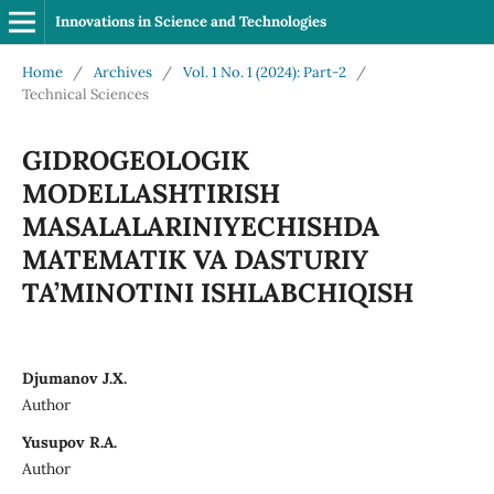
Innovations in Science and Technologies
Home
/
Archives
/
Vol. 1 No. 1 (2024): Part-2
/
Technical Sciences
GIDROGEOLOGIK
MODELLASHTIRISH
MASALALARINIYECHISHDA
MATEMATIK VA DASTURIY
TA’MINOTINI ISHLABCHIQISH
Djumanov J.X.
Author
Yusupov R.A.
Author