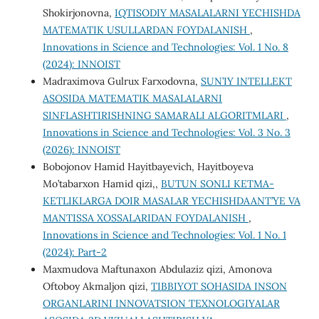
Shokirjonovna,
IQTISODIY MASALALARNI YECHISHDA
MATEMATIK USULLARDAN FOYDALANISH
,
Innovations in Science and Technologies: Vol. 1 No. 8
(2024): INNOIST
Mаdrаximovа Gulrux Fаrxodovnа,
SUN’IY INTELLEKT
ASOSIDA MATEMATIK MASALALARNI
SINFLASHTIRISHNING SAMARALI ALGORITMLARI
,
Innovations in Science and Technologies: Vol. 3 No. 3
(2026): INNOIST
Bobojonov Hamid Hayitbayevich, Hayitboyeva
Mo’tabarxon Hamid qizi,,
BUTUN SONLI KETMA-
KETLIKLARGA DOIR MASALAR YECHISHDAANT’YE VA
MANTISSA XOSSALARIDAN FOYDALANISH
,
Innovations in Science and Technologies: Vol. 1 No. 1
(2024): Part-2
Maxmudova Maftunaxon Abdulaziz qizi, Amonova
Oftoboy Akmaljon qizi,
TIBBIYOT SOHASIDA INSON
ORGANLARINI INNOVATSION TEXNOLOGIYALAR