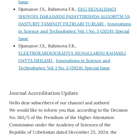
Issue
Djumanov J.X., Rahimova F.B.,
EKG SIGNALIDAGI
SHOVQIN DARAJASINI PASAYTIRISHDA ALGORITM VA
DASTURIY TA’MINOT FILTRLARI TURLARI
,
Innovations
in Science and Technologies: Vol. 1 No. 3 (2024): Special
Issue
Djumanov J.X., Rahimova F.B.,
ELEKTROKARDIOGRAFIYA SIGNALLARINI RAQAMLI
QAYTA ISHLASH
,
Innovations in Science and
Technologies: Vol. 1 No. 3 (2024): Special Issue
Journal Accreditation Update
Hello dear subscribers of our channel and authors!
We would like to inform you that, according to the Decision
No. 365/5 of the Presidium of the Higher Attestation
Commission under the Academy of Sciences of the
Republic of Uzbekistan dated December 25, 2024, the