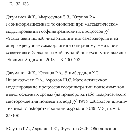
– Б. 132-136.
Джуманов Ж.Х., Мирюсупов З.З., Юсупов Р.А.
Геоинформационные технологии при математическом
моделировании геофильтрационных процессов //
«Замонавий ишлаб чиқаришнинг иш самарадорлиги ва
энерго-ресурс тежамкорлигини ошириш муаммолари»
мавзусидаги Халқаро илмий-амалий анжуман материаллар
тўплами. Андижон-2018. – Б. 100-102.
Джуманов Ж.Х., Юсупов Р.А., Эгамбердиев Х.С.,
Ишанходжаев О.А., Ахролов Ш.С. Математическое
моделирование процессов геофильтрации подземных вод
в многослойных средах (на примере китабо-шахрисабзкого
месторождения подземных вод) // ТАТУ хабарлари илмий-
техника ва ахборот-таҳлилий журнали. 2019. №3(51). – Б.
85-100.
Юсупов Р.А., Ахралов Ш.С., Жуманов Ж.Ж. Обоснование