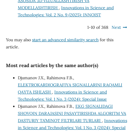
ASOSIDA 3D VIZUALLASHTIRISH VA
MODELLASHTIRISH
,
Innovations in Science and
Technologies: Vol. 2 No. 9 (2025): INNOIST
1-10 of 368
Next
You may also
start an advanced similarity search
for this
article.
Most read articles by the same author(s)
Djumanov J.X., Rahimova F.B.,
ELEKTROKARDIOGRAFIYA SIGNALLARINI RAQAMLI
QAYTA ISHLASH
,
Innovations in Science and
Technologies: Vol. 1 No. 3 (2024): Special Issue
Djumanov J.X., Rahimova F.B.,
EKG SIGNALIDAGI
SHOVQIN DARAJASINI PASAYTIRISHDA ALGORITM VA
DASTURIY TA’MINOT FILTRLARI TURLARI
,
Innovations
in Science and Technologies: Vol. 1 No. 3 (2024): Special