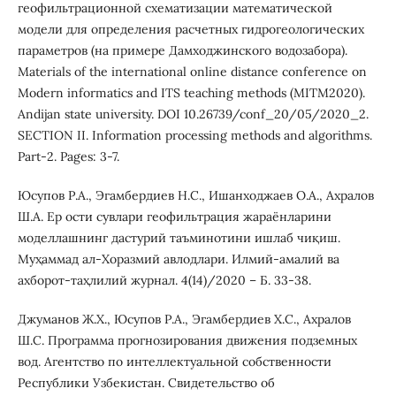
геофильтрационной схематизации математической
модели для определения расчетных гидрогеологических
параметров (на примере Дамходжинского водозабора).
Materials of the international online distance conference on
Modern informatics and ITS teaching methods (MITM2020).
Andijan state university. DOI 10.26739/conf_20/05/2020_2.
SECTION II. Information processing methods and algorithms.
Part-2. Pages: 3-7.
Юсупов Р.А., Эгамбердиев H.С., Ишанходжаев О.А., Ахралов
Ш.А. Ер ости сувлари геофильтрация жараёнларини
моделлашнинг дастурий таъминотини ишлаб чиқиш.
Муҳаммад ал-Хоразмий авлодлари. Илмий-амалий ва
ахборот-таҳлилий журнал. 4(14)/2020 – Б. 33-38.
Джуманов Ж.Х., Юсупов Р.А., Эгамбердиев Х.С., Ахралов
Ш.C. Программа прогнозирования движения подземных
вод. Агентство по интеллектуальной собственности
Республики Узбекистан. Свидетельство об