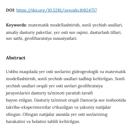
DOI:
https://doi.org/10.5281/zenodo.10824757
Keywords:
matematik modellashtirish, sonli yechish usullari,
amaliy dasturiy paketlar, yer osti suv oqimi, dasturlash tillari,
suv sathi, geofiltaratsiya xususiyatlari.
Abstract
Ushbu maqolada yer osti suvlarini gidrogeologik va matematik
modellashtirish, sonli yechish usullari tadbiqi keltirilgan. Sonli
yechish usullari orqali yer osti suvlari geofiltratsiya
jarayonlarini dasturiy ta’minoti yaratish tavsifi
bayon etilgan. Dasturiy ta’minot orqali Damxo‘ja suv inshootida
takriba-eksperimentlar o‘tkazilgan va yakuniy natijalar
olingan. Olingan natijalar asosida yer osti suvlarining
harakatini va holatini tahlili keltirilgan.