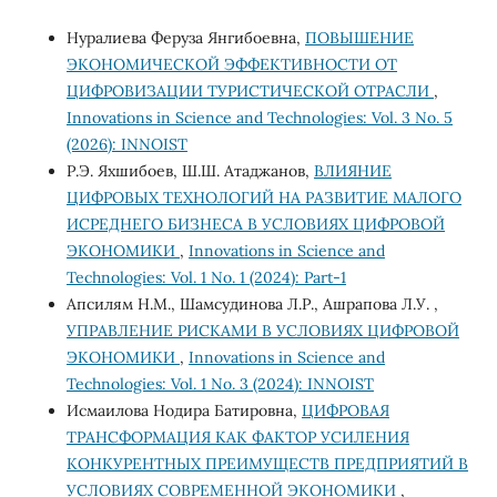
Нуралиева Феруза Янгибоевна,
ПОВЫШЕНИЕ
ЭКОНОМИЧЕСКОЙ ЭФФЕКТИВНОСТИ ОТ
ЦИФРОВИЗАЦИИ ТУРИСТИЧЕСКОЙ ОТРАСЛИ
,
Innovations in Science and Technologies: Vol. 3 No. 5
(2026): INNOIST
Р.Э. Яхшибоев, Ш.Ш. Атаджанов,
ВЛИЯНИЕ
ЦИФРОВЫХ ТЕХНОЛОГИЙ НА РАЗВИТИЕ МАЛОГО
ИСРЕДНЕГО БИЗНЕСА В УСЛОВИЯХ ЦИФРОВОЙ
ЭКОНОМИКИ
,
Innovations in Science and
Technologies: Vol. 1 No. 1 (2024): Part-1
Апсилям Н.М., Шамсудинова Л.Р., Ашрапова Л.У. ,
УПРАВЛЕНИЕ РИСКАМИ В УСЛОВИЯХ ЦИФРОВОЙ
ЭКОНОМИКИ
,
Innovations in Science and
Technologies: Vol. 1 No. 3 (2024): INNOIST
Исмаилова Нодира Батировна,
ЦИФРОВАЯ
ТРАНСФОРМАЦИЯ КАК ФАКТОР УСИЛЕНИЯ
КОНКУРЕНТНЫХ ПРЕИМУЩЕСТВ ПРЕДПРИЯТИЙ В
УСЛОВИЯХ СОВРЕМЕННОЙ ЭКОНОМИКИ
,