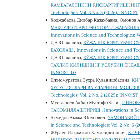
КАМБАҒАЛЛИКНИ ҚИСҚАРТИРИШНИНГ
Technologies: Vol. 3 No. 5 (2026): INNOIST
Ходжабаева Дилбар Казахбавна, Омонов 
МАҲСУЛОТЛАРИ ЭКСПОРТИ ЖАРАЁНЛА
Innovations in Science and Technologies: V
Д.А.Юлдашева,
ХЎЖАЛИК ЮРИТУВЧИ С
БАҲОЛАШ
,
Innovations in Science and Tec
Д.А.Юлдашева,
ХЎЖАЛИК ЮРИТУВЧИ С
ТАҲЛИЛ ҚИЛИШНИНГ УСЛУБИЙ ЁНДА
INNOIST 1.0
Джиемуратова Зухра Куванишбаевна,
КИ
ХУСУСИЯТЛАРИ ВА УЛАРНИНГ МОЛИЯ
Technologies: Vol. 2 No. 2 (2025): INNOIST
Мустафоев Акбар Мустафо ўғли ,
ИННОВ
ТАКОМИЛЛАШТИРИШ
,
Innovations in Sc
Ахмедов Аъзам Юнусович,
ЗАМОНАВИЙ 
in Science and Technologies: Vol. 2 No. 6 (2
Жўраев Илҳомжон Камолидинович,
КИЧИ