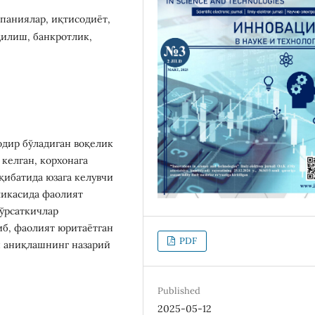
паниялар, иқтисодиёт,
қилиш, банкротлик,
одир бўладиган воқелик
 келган, корхонага
қибатида юзага келувчи
ликасида фаолият
ўрсаткичлар
иб, фаолият юритаётган
PDF
и аниқлашнинг назарий
Published
2025-05-12