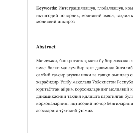
Keywords:
Интеграциялашув, глобаллашув, ком
иқтисодий ночорлик, молиявий аҳвол, таҳлил 
молиявий инқироз
Abstract
Маълумки, банкротлик ҳолати бу бир лаҳзада с
эмас, балки маълум бир вақт давомида йиғилиб
салбий таъсир этувчи ички ва ташқи омиллар о
жараёндир. Ушбу мақолада Ўзбекистон Респуб
юритаётган айрим корхоналарнинг молиявий к
динамикасини таҳлил қилишга қаратилган бўл
корхоналарнинг иқтисодий ночор белгиларин
асосларига тўхталиб ўтамиз.