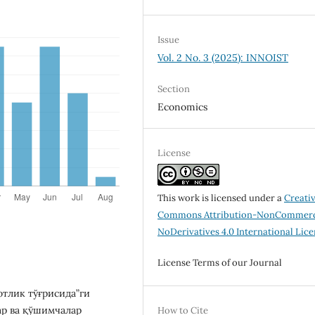
Issue
Vol. 2 No. 3 (2025): INNOIST
Section
Economics
License
This work is licensed under a
Creati
Commons Attribution-NonCommerc
NoDerivatives 4.0 International Lic
License Terms of our Journal
тлик тўғрисида”ги
ар ва қўшимчалар
How to Cite