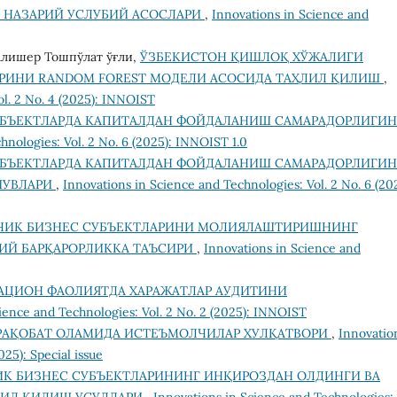
 НАЗАРИЙ УСЛУБИЙ АСОСЛАРИ
,
Innovations in Science and
Алишер Тошпўлат ўғли,
ЎЗБЕКИСТОН ҚИШЛОҚ ХЎЖАЛИГИ
РИНИ RANDOM FOREST МОДЕЛИ АСОСИДА ТАҲЛИЛ ҚИЛИШ
,
ol. 2 No. 4 (2025): INNOIST
УБЪЕКТЛАРДА КАПИТАЛДАН ФОЙДАЛАНИШ САМАРАДОРЛИГИ
hnologies: Vol. 2 No. 6 (2025): INNOIST 1.0
УБЪЕКТЛАРДА КАПИТАЛДАН ФОЙДАЛАНИШ САМАРАДОРЛИГИ
ШУВЛАРИ
,
Innovations in Science and Technologies: Vol. 2 No. 6 (20
ЧИК БИЗНЕС СУБЪЕКТЛАРИНИ МОЛИЯЛАШТИРИШНИНГ
ВИЙ БАРҚАРОРЛИККА ТАЪСИРИ
,
Innovations in Science and
АЦИОН ФАОЛИЯТДА ХАРАЖАТЛАР АУДИТИНИ
ience and Technologies: Vol. 2 No. 2 (2025): INNOIST
РАҚОБАТ ОЛАМИДА ИСТЕЪМОЛЧИЛАР ХУЛҚАТВОРИ
,
Innovatio
025): Special issue
К БИЗНЕС СУБЪЕКТЛАРИНИНГ ИНҚИРОЗДАН ОЛДИНГИ ВА