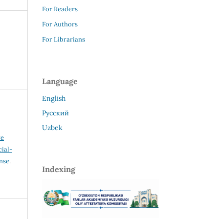
For Readers
For Authors
For Librarians
Language
English
Русский
Uzbek
ve
ial-
ense
.
Indexing