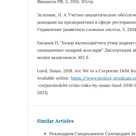
Финансы РФ, 3, 2015. 117стр.
Зеленюк, Н. А. Учётно-аналитическое обеспе
доходами на предприятиях в сфере ресторанно
Управление развитием сложных систем, 5, 2014.
Хасанов Н. “Бозор иқтисодиётига ўтиш шароит
санациянинг назарий асослари” Диссертация ав
молия академияси. 102 б.
Lund, Susan. 2018. Are We in a Corporate Debt Bu
Available online:
https://www.proiect-svndicate
-corporatedebt-crisis-risks-by-susan-lund-2018-
2021)
Similar Articles
Искандаров Саидаъзамхон Салоҳиддин ўғ