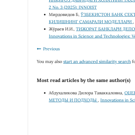
ИНҚИРОЗ ДАВРИДАГИ ҲОЛАТИНИ ТАҲ
2 No. 3 (2025): INNOIST
Мирдовидов Б,
ЎЗБЕКИСТОН БАНК СЕК
ҚИЛИШНИНГ САМАРАЛИ МОДЕЛЛАРИ
Жўраев И.И.,
ТИЖОРАТ БАНКЛАРИ ДЕП
Innovations in Science and Technologies: V
Previous
You may also
start an advanced similarity search
fo
Most read articles by the same author(s)
Абдухаликова Дилора Таваккаловна,
ОЦЕ
МЕТОДЫ И ПОДХОДЫ
,
Innovations in Sc