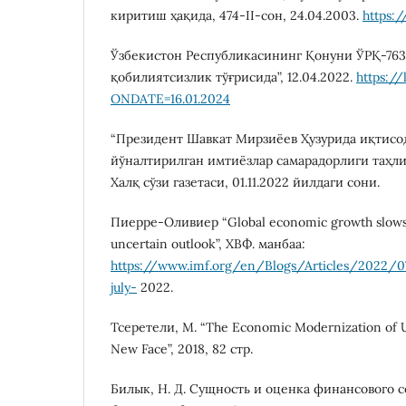
киритиш ҳақида, 474-II-cон, 24.04.2003.
https:
Ўзбекистон Республикасининг Қонуни ЎРҚ-763-
қобилиятсизлик тўғрисида”, 12.04.2022.
https:/
ONDATE=16.01.2024
“Президент Шавкат Мирзиёев Ҳузурида иқтисо
йўналтирилган имтиёзлар самарадорлиги таҳли
Халқ сўзи газетаси, 01.11.2022 йилдаги сони.
Пиерре-Оливиер “Global economic growth slow
uncertain outlook”, ХВФ. манбаа:
https://www.imf.org/en/Blogs/Articles/2022/
july-
2022.
Тсеретели, M. “The Economic Modernization of U
New Face”, 2018, 82 стр.
Билык, Н. Д. Сущность и оценка финансового 