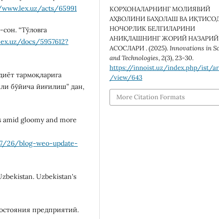
//www.lex.uz/acts/65991
КОРХОНАЛАРНИНГ МОЛИЯВИЙ
АҲВОЛИНИ БАҲОЛАШ ВА ИҚТИСО
НОЧОРЛИК БЕЛГИЛАРИНИ
сон. “Тўловга
АНИҚЛАШНИНГ ЖОРИЙ НАЗАРИЙ
/lex.uz/docs/5957612?
АСОСЛАРИ . (2025).
Innovations in S
and Technologies
,
2
(3), 23-30.
https://innoist.uz/index.php/ist/ar
диёт тармоқларига
/view/643
ли бўйича йиғилиш” дан,
More Citation Formats
s amid gloomy and more
07/26/blog-weo-update-
zbekistan. Uzbekistan's
состояния предприятий.