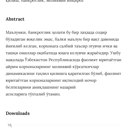
қилиш, банкротлик, молиявий инқироз
Abstract
Маълумки, банкротлик ҳолати бу бир лаҳзада содир
бўладиган воқелик эмас, балки маълум бир вақт давомида
йиғилиб келган, корхонага салбий таъсир этувчи ички ва
ташқи омиллар оқибатида юзага келувчи жараёндир. Ушбу
мақолада Ўзбекистон Республикасида фаолият юритаётган
айрим корхоналарнинг молиявий кўрсаткичлар
динамикасини таҳлил қилишга қаратилган бўлиб, фаолият
юритаётган корхоналарнинг иқтисодий ночор
белгиларини аниқлашнинг назарий
асосларига тўхталиб ўтамиз.
Downloads