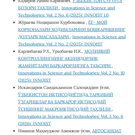
Кадиров Рахим Каримовч,
ЎЗБЕКИСТОН СУҒУРТА
БОЗОРИ ТАҲЛИЛИ
,
Innovations in Science and
Technologies: Vol. 2 No. 6 (2025): INNOIST 1.0
Жўраева Нодирахон Қурбоновна ,
ЁҒ- МОЙ
КОРХОНАЛАРИ ХОДИМЛАРИНИ БОШҚАРИШНИНГ
ДОЛЗАРБ МАСАЛАЛАРИ
,
Innovations in Science and
Technologies: Vol. 2 No. 2 (2025): INNOIST
Карлибаева Р.Х., Уразбаева И.К.,
МОЛИЯВИЙ
КОНТРОЛЛИНГНИНГ АКЦИЯДОРЛИК
ЖАМИЯТЛАРИ БАРҚАРОРЛИГИГА ТАЪСИРИ
,
Innovations in Science and Technologies: Vol. 2 No. 10
(2025): INNOIST
Искандаров Саидаъзамхон Салоҳиддин ўғли,
ЎЗБЕКИСТОН ИҚТИСОДИЁТИДА ТАРКИБИЙ
ЎЗГАРИШЛАР ВА БАРҚАРОР ИҚТИСОДИЙ
ЎСИШНИНГ МАКРОИҚТИСОДИЙ ТАҲЛИЛИ
,
Innovations in Science and Technologies: Vol. 3 No. 4
(2026): INNOIST
Иминов Маҳмуджон Азимжон ӯғли,
АВТОСАНОАТ