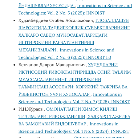
ЁНДАШУВЛАР ХУСУСИДА
,
Innovations in Science and
Technologies: Vol. 2 No. 5 (2025): INNOIST
Худайбердиев Отабек Абсаломович,
ГЛОБАЛЛАШУВ
ШАРОИТИДА ТАДБИРКОРЛИК СУБЪЕКТЛАРИНИНГ
ХАЛҚАРО САВДО МУНОСАБАТЛАРИДАГИ
ИШТИРОКИНИ РАҒБАТЛАНТИРИШ
МЕХАНИЗМЛАРИ
,
Innovations in Science and
Technologies: Vol. 2 No. 6 (2025): INNOIST 1.0
Бекчанов Даврон Машарипович,
ҲУДУДЛАРНИ
ИҚТИСОДИЙ РИВОЖЛАНТИРИШДА ОЛИЙ ТАЪЛИМ
МУАССАСАЛАРИНИНГ ИШТИРОКИНИ
ТАЪМИНЛАШ АСОСЛАРИ: ХОРИЖИЙ ТАЖРИБА ВА
ЎЗБЕКИСТОН УЧУН ХУЛОСАЛАР
,
Innovations in
Science and Technologies: Vol. 2 No. 7 (2025): INNOIST
И.И.Жўраев ,
ОМОНАТЛАРНИ ҲИМОЯ ҚИЛИШ
ТИЗИМЛАРИ: РИВОЖЛАНИШИ, ХАЛҚАРО ТАЖРИБА
ВА ЗАМОНАВИЙ ЁНДОШУВЛАР
,
Innovations in
Science and Technologies: Vol. 1 No. 8 (2024): INNOIST