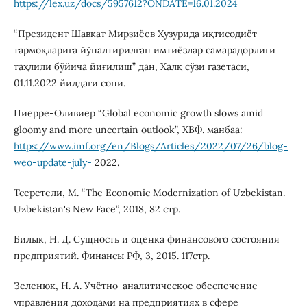
https://lex.uz/docs/5957612?ONDATE=16.01.2024
“Президент Шавкат Мирзиёев Ҳузурида иқтисодиёт
тармоқларига йўналтирилган имтиёзлар самарадорлиги
таҳлили бўйича йиғилиш” дан, Халқ сўзи газетаси,
01.11.2022 йилдаги сони.
Пиерре-Оливиер “Global economic growth slows amid
gloomy and more uncertain outlook”, ХВФ. манбаа:
https://www.imf.org/en/Blogs/Articles/2022/07/26/blog-
weo-update-july-
2022.
Тсеретели, M. “The Economic Modernization of Uzbekistan.
Uzbekistan's New Face”, 2018, 82 стр.
Билык, Н. Д. Сущность и оценка финансового состояния
предприятий. Финансы РФ, 3, 2015. 117стр.
Зеленюк, Н. А. Учётно-аналитическое обеспечение
управления доходами на предприятиях в сфере