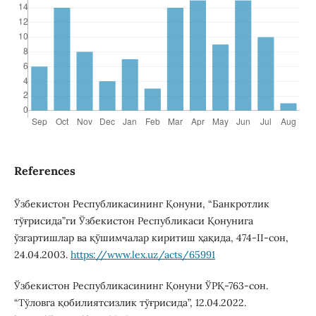
References
Ўзбекистон Республикасининг Қонуни, “Банкротлик
тўғрисида”ги Ўзбекистон Республикаси Қонунига
ўзгартишлар ва қўшимчалар киритиш ҳақида, 474-II-cон,
24.04.2003.
https://www.lex.uz/acts/65991
Ўзбекистон Республикасининг Қонуни ЎРҚ-763-сон.
“Тўловга қобилиятсизлик тўғрисида”, 12.04.2022.