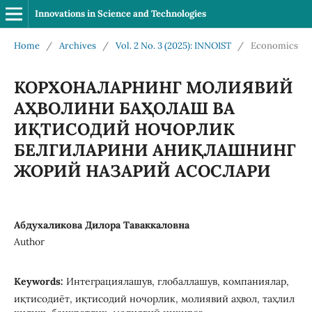
Innovations in Science and Technologies
Home
/
Archives
/
Vol. 2 No. 3 (2025): INNOIST
/
Economics
КОРХОНАЛАРНИНГ МОЛИЯВИЙ
АҲВОЛИНИ БАҲОЛАШ ВА
ИҚТИСОДИЙ НОЧОРЛИК
БЕЛГИЛАРИНИ АНИҚЛАШНИНГ
ЖОРИЙ НАЗАРИЙ АСОСЛАРИ
Абдухаликова Дилора Таваккаловна
Author
Keywords:
Интеграциялашув, глобаллашув, компаниялар,
иқтисодиёт, иқтисодий ночорлик, молиявий аҳвол, таҳлил