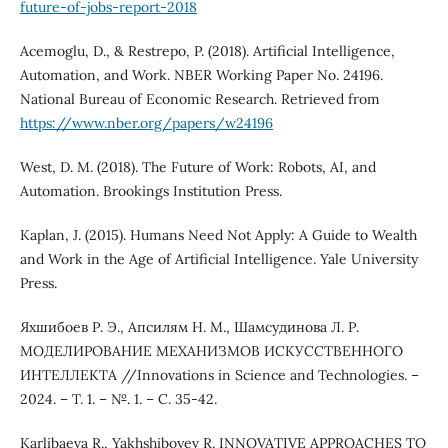
future-of-jobs-report-2018
Acemoglu, D., & Restrepo, P. (2018). Artificial Intelligence,
Automation, and Work. NBER Working Paper No. 24196.
National Bureau of Economic Research. Retrieved from
https://www.nber.org/papers/w24196
West, D. M. (2018). The Future of Work: Robots, AI, and
Automation. Brookings Institution Press.
Kaplan, J. (2015). Humans Need Not Apply: A Guide to Wealth
and Work in the Age of Artificial Intelligence. Yale University
Press.
Яхшибоев Р. Э., Апсилям Н. М., Шамсудинова Л. Р.
МОДЕЛИРОВАНИЕ МЕХАНИЗМОВ ИСКУССТВЕННОГО
ИНТЕЛЛЕКТА //Innovations in Science and Technologies. –
2024. – Т. 1. – №. 1. – С. 35-42.
Karlibaeva R., Yakhshiboyev R. INNOVATIVE APPROACHES TO