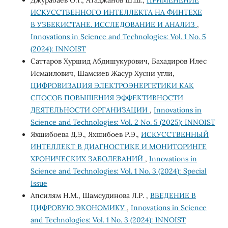
Джурабаев О.Т., Атаджанов Ш.Ш.,
ПРИМЕНЕНИЕ
ИСКУССТВЕННОГО ИНТЕЛЛЕКТА НА ФИНТЕХЕ
В УЗБЕКИСТАНЕ. ИССЛЕДОВАНИЕ И АНАЛИЗ
,
Innovations in Science and Technologies: Vol. 1 No. 5
(2024): INNOIST
Саттаров Хуршид Абдишукурович, Бахадиров Илес
Исмаилович, Шамсиев Жасур Хусни угли,
ЦИФРОВИЗАЦИЯ ЭЛЕКТРОЭНЕРГЕТИКИ КАК
СПОСОБ ПОВЫШЕНИЯ ЭФФЕКТИВНОСТИ
ДЕЯТЕЛЬНОСТИ ОРГАНИЗАЦИИ
,
Innovations in
Science and Technologies: Vol. 2 No. 5 (2025): INNOIST
Яхшибоева Д.Э., Яхшибоев Р.Э.,
ИСКУССТВЕННЫЙ
ИНТЕЛЛЕКТ В ДИАГНОСТИКЕ И МОНИТОРИНГЕ
ХРОНИЧЕСКИХ ЗАБОЛЕВАНИЙ
,
Innovations in
Science and Technologies: Vol. 1 No. 3 (2024): Special
Issue
Апсилям Н.М., Шамсудинова Л.Р. ,
ВВЕДЕНИЕ В
ЦИФРОВУЮ ЭКОНОМИКУ
,
Innovations in Science
and Technologies: Vol. 1 No. 3 (2024): INNOIST