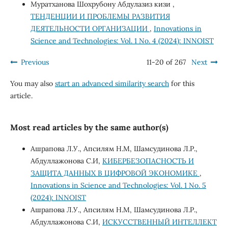
Муратханова Шохрубону Абдулазиз кизи ,
ТЕНДЕНЦИИ И ПРОБЛЕМЫ РАЗВИТИЯ
ДЕЯТЕЛЬНОСТИ ОРГАНИЗАЦИИ
,
Innovations in
Science and Technologies: Vol. 1 No. 4 (2024): INNOIST
Previous
11-20 of 267
Next
You may also
start an advanced similarity search
for this
article.
Most read articles by the same author(s)
Ашрапова Л.У., Апсилям Н.М, Шамсудинова Л.Р.,
Абдуллажонова С.И,
КИБЕРБЕЗОПАСНОСТЬ И
ЗАЩИТА ДАННЫХ В ЦИФРОВОЙ ЭКОНОМИКЕ
,
Innovations in Science and Technologies: Vol. 1 No. 5
(2024): INNOIST
Ашрапова Л.У., Апсилям Н.М, Шамсудинова Л.Р.,
Абдуллажонова С.И,
ИСКУССТВЕННЫЙ ИНТЕЛЛЕКТ