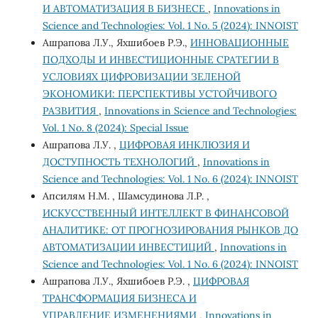
И АВТОМАТИЗАЦИЯ В БИЗНЕСЕ
,
Innovations in
Science and Technologies: Vol. 1 No. 5 (2024): INNOIST
Ашрапова Л.У., Яхшибоев Р.Э.,
ИННОВАЦИОННЫЕ
ПОДХОДЫ И ИНВЕСТИЦИОННЫЕ СРАТЕГИИ В
УСЛОВИЯХ ЦИФРОВИЗАЦИИ ЗЕЛЕНОЙ
ЭКОНОМИКИ: ПЕРСПЕКТИВЫ УСТОЙЧИВОГО
РАЗВИТИЯ
,
Innovations in Science and Technologies:
Vol. 1 No. 8 (2024): Special Issue
Ашрапова Л.У. ,
ЦИФРОВАЯ ИНКЛЮЗИЯ И
ДОСТУПНОСТЬ ТЕХНОЛОГИЙ
,
Innovations in
Science and Technologies: Vol. 1 No. 6 (2024): INNOIST
Апсилям Н.М. , Шамсудинова Л.Р. ,
ИСКУССТВЕННЫЙ ИНТЕЛЛЕКТ В ФИНАНСОВОЙ
АНАЛИТИКЕ: ОТ ПРОГНОЗИРОВАНИЯ РЫНКОВ ДО
АВТОМАТИЗАЦИИ ИНВЕСТИЦИЙ
,
Innovations in
Science and Technologies: Vol. 1 No. 6 (2024): INNOIST
Ашрапова Л.У., Яхшибоев Р.Э. ,
ЦИФРОВАЯ
ТРАНСФОРМАЦИЯ БИЗНЕСА И
УПРАВЛЕНИЕ ИЗМЕНЕНИЯМИ
,
Innovations in