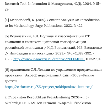
Research Tool. Information & Management, 42(1), 2004. P. 15–
29.
[4] Krippendorff, K. (2019). Content Analysis: An Introduction
to Its Methodology. Sage Publications. 2022. P. 422
[5] Водолазский, К.Д. Подходы к классификации ИТ-
компаний в контексте цифровой трансформации
российской экономики / К.Д. Водолазский, Н.В. Василенко
// Инновации и инвестиции.- 2023.- №6.-С.388-392. -
URL:
http://www.innovazia.ru/archive/?ELEMENT
ID=52704.
[6] Архипенков С.Я. Лекции по управлению программными
проектами [Эл.рес]: персональный сайт.–2009.–Режим
доступа:
https://citforum.ru/SE/project/arkhipenkov_lectures/
7. O‘zbekiston Respublikasi Prezidentining 2020-yil 5-
oktabrdagi PF-6079-son Farmoni. “Raqamli O‘zbekiston —