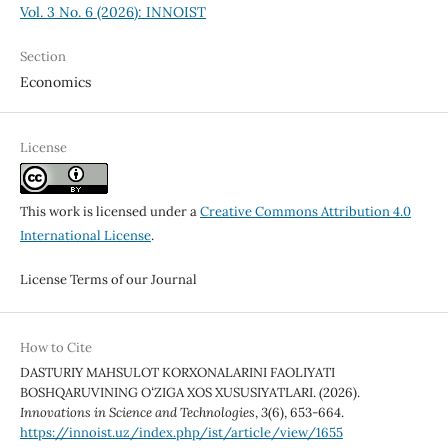
Vol. 3 No. 6 (2026): INNOIST
Section
Economics
License
This work is licensed under a
Creative Commons Attribution 4.0
International License
.
License Terms of our Journal
How to Cite
DАSTURIY MАHSULOT KORXONАLАRINI FAOLIYATI
BOSHQАRUVINING OʻZIGA XOS XUSUSIYATLАRI. (2026).
Innovations in Science and Technologies
,
3
(6), 653-664.
https://innoist.uz/index.php/ist/article/view/1655