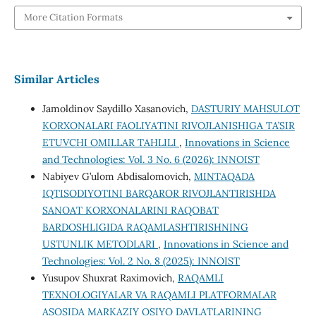
More Citation Formats
Similar Articles
Jamoldinov Saydillo Xasanovich,
DASTURIY MAHSULOT
KORXONALARI FAOLIYATINI RIVOJLANISHIGA TA’SIR
ETUVCHI OMILLAR TAHLILI
,
Innovations in Science
and Technologies: Vol. 3 No. 6 (2026): INNOIST
Nabiyev G’ulom Abdisalomovich,
MINTAQADA
IQTISODIYOTINI BARQAROR RIVOJLANTIRISHDA
SANOAT KORХONALARINI RAQOBAT
BARDOSHLIGIDA RAQAMLASHTIRISHNING
USTUNLIK METODLARI
,
Innovations in Science and
Technologies: Vol. 2 No. 8 (2025): INNOIST
Yusupov Shuxrat Raximovich,
RAQAMLI
TEXNOLOGIYALAR VA RAQAMLI PLATFORMALAR
ASOSIDA MARKAZIY OSIYO DAVLATLARINING