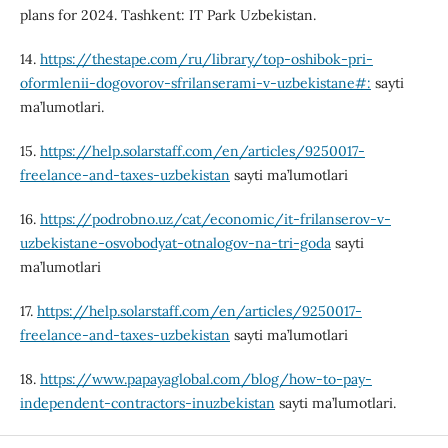
plans for 2024. Tashkent: IT Park Uzbekistan.
14.
https://thestape.com/ru/library/top-oshibok-pri-
oformlenii-dogovorov-sfrilanserami-v-uzbekistane#:
sayti
ma’lumotlari.
15.
https://help.solarstaff.com/en/articles/9250017-
freelance-and-taxes-uzbekistan
sayti ma’lumotlari
16.
https://podrobno.uz/cat/economic/it-frilanserov-v-
uzbekistane-osvobodyat-otnalogov-na-tri-goda
sayti
ma’lumotlari
17.
https://help.solarstaff.com/en/articles/9250017-
freelance-and-taxes-uzbekistan
sayti ma’lumotlari
18.
https://www.papayaglobal.com/blog/how-to-pay-
independent-contractors-inuzbekistan
sayti ma’lumotlari.