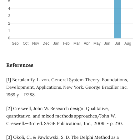
References
[1] Bertalanffy, L. von. General System Theory: Foundations,
Development, Applications. New York. George Braziller inc.
1969 y. - P.288.
[2] Creswell, John W. Research design: Qualitative,
quantitative, and mixed methods approaches/John W.
Creswell.—3rd ed. SAGE Publications, Inc., 2009. - p. 270.
[3] Okoli, C., & Pawlowski, S. D. The Delphi Method as a