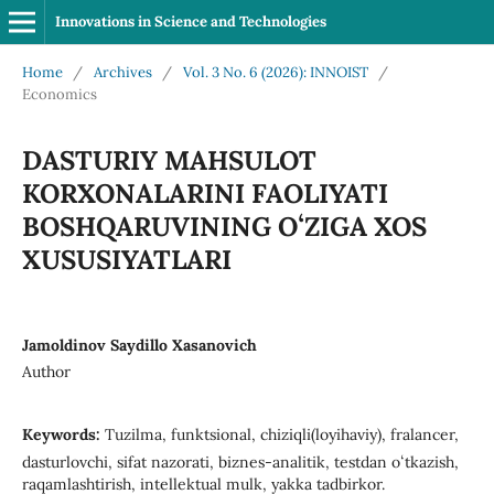
Innovations in Science and Technologies
Home
/
Archives
/
Vol. 3 No. 6 (2026): INNOIST
/
Economics
DАSTURIY MАHSULOT
KORXONАLАRINI FAOLIYATI
BOSHQАRUVINING OʻZIGA XOS
XUSUSIYATLАRI
Jamoldinov Saydillo Xasanovich
Author
Keywords:
Tuzilma, funktsional, chiziqli(loyihaviy), fralancer,
dasturlovchi, sifat nazorati, biznes-analitik, testdan oʻtkazish,
raqamlashtirish, intellektual mulk, yakka tadbirkor.