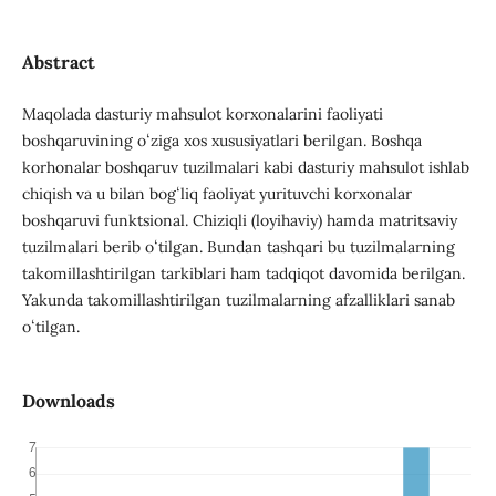
Abstract
Maqolada dаsturiy mаhsulot korxonаlаrini faoliyati
boshqаruvining oʻziga xos xususiyatlаri berilgan. Boshqa
korhonalar boshqaruv tuzilmalari kabi dasturiy mahsulot ishlab
chiqish va u bilan bogʻliq faoliyat yurituvchi korxonalar
boshqaruvi funktsional. Chiziqli (loyihaviy) hamda matritsaviy
tuzilmalari berib oʻtilgan. Bundan tashqari bu tuzilmalarning
takomillashtirilgan tarkiblari ham tadqiqot davomida berilgan.
Yakunda takomillashtirilgan tuzilmalarning afzalliklari sanab
oʻtilgan.
Downloads