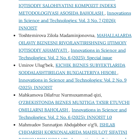
IQTISODIY SALOHIYATINI KOMPOZIT INDEKS
METODOLOGIYASI ASOSIDA BAHOLASH
,
Innovations
in Science and Technologies: Vol. 3 No. 7 (2026):
INNOIST
Toshtemirova Zilola Madaminjonovna,
MAHALLALARDA
OILAVIY BIZNESNI RIVOJLANTIRISHNING IJTIMOIY
IQTISODIY AHAMIYATI
,
Innovations in Science and
Technologies: Vol. 2 No. 6 (2025): Special issue
Umirov Ulug'bek,
KICHIK BIZNES SUBYEKTLARIDA
SODDALASHTIRILGAN BUXGALTERIYA HISOBI
,
Innovations in Science and Technologies: Vol. 2 No. 9
(2025): INNOIST
Mahkamova Dilafruz Nurmuxammad qizi,
O‘ZBEKISTONDA BIZNES MUXITIGA TA’SIR ETUVCHI
OMILLARNI BAHOLASH
,
Innovations in Science and
Technologies: Vol. 2 No. 6 (2025): INNOIST 1.0
Mahmudov Sunnatjon Abdujabbor o‘g‘li,
ISHLAB
CHIQARISH KORXONALARIDA MAHSULOT SIFATINI