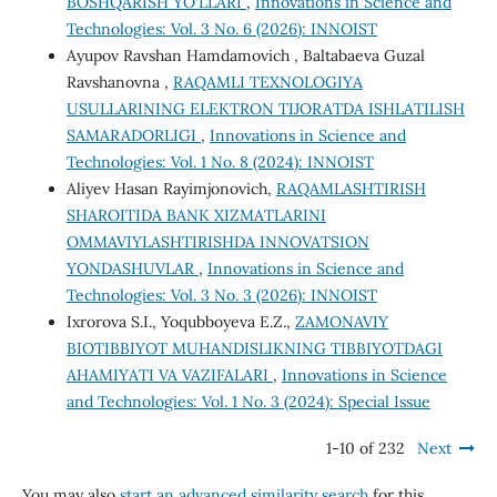
BOSHQARISH YO‘LLARI
,
Innovations in Science and
Technologies: Vol. 3 No. 6 (2026): INNOIST
Ayupov Ravshan Hamdamovich , Baltabaeva Guzal
Ravshanovna ,
RAQAMLI TEXNOLOGIYA
USULLARINING ELEKTRON TIJORATDA ISHLATILISH
SAMARADORLIGI
,
Innovations in Science and
Technologies: Vol. 1 No. 8 (2024): INNOIST
Aliyev Hasan Rayimjonovich,
RAQAMLASHTIRISH
SHAROITIDA BANK XIZMATLARINI
OMMAVIYLASHTIRISHDA INNOVATSION
YONDASHUVLAR
,
Innovations in Science and
Technologies: Vol. 3 No. 3 (2026): INNOIST
Ixrorova S.I., Yoqubboyeva E.Z.,
ZAMONAVIY
BIOTIBBIYOT MUHANDISLIKNING TIBBIYOTDAGI
AHAMIYATI VA VAZIFALARI
,
Innovations in Science
and Technologies: Vol. 1 No. 3 (2024): Special Issue
1-10 of 232
Next
You may also
start an advanced similarity search
for this