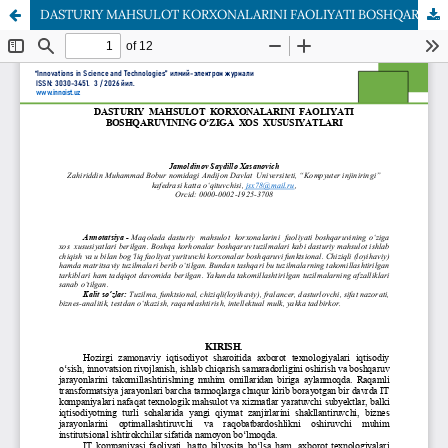
DАSTURIY MАHSULOT KORXONАLАRINI FAOLIYATI BOSHQАRUVINING OʻZIGA XOS XUSUSIYATLАRI