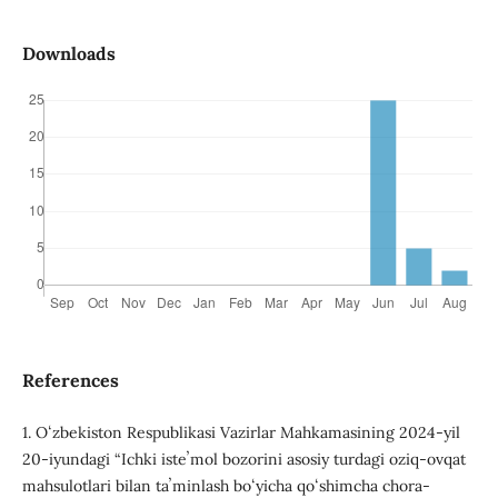
Downloads
References
1. Oʻzbekiston Respublikasi Vazirlar Mahkamasining 2024-yil
20-iyundagi “Ichki isteʼmol bozorini asosiy turdagi oziq-ovqat
mahsulotlari bilan taʼminlash boʻyicha qoʻshimcha chora-