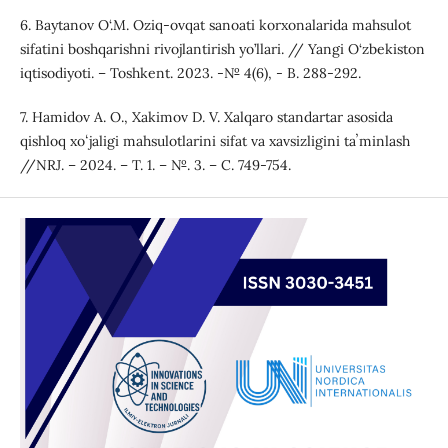
6. Baytanov O‘.M. Oziq-ovqat sanoati korxonalarida mahsulot
sifatini boshqarishni rivojlantirish yo’llari. // Yangi O‘zbekiston
iqtisodiyoti. – Toshkent. 2023. -№ 4(6), - B. 288-292.
7. Hamidov A. O., Xakimov D. V. Xalqaro standartar asosida
qishloq xoʻjaligi mahsulotlarini sifat va xavsizligini taʼminlash
//NRJ. – 2024. – Т. 1. – №. 3. – С. 749-754.