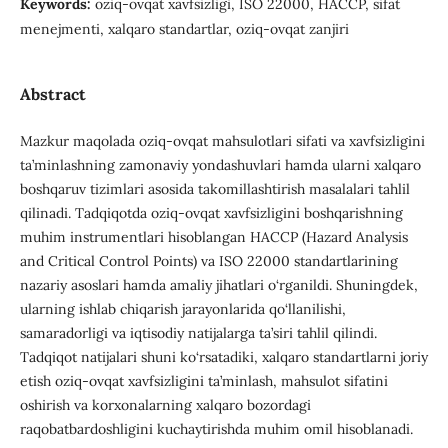
Keywords:
oziq-ovqat xavfsizligi, ISO 22000, HACCP, sifat
menejmenti, xalqaro standartlar, oziq-ovqat zanjiri
Abstract
Mazkur maqolada oziq-ovqat mahsulotlari sifati va xavfsizligini
ta’minlashning zamonaviy yondashuvlari hamda ularni xalqaro
boshqaruv tizimlari asosida takomillashtirish masalalari tahlil
qilinadi. Tadqiqotda oziq-ovqat xavfsizligini boshqarishning
muhim instrumentlari hisoblangan HACCP (Hazard Analysis
and Critical Control Points) va ISO 22000 standartlarining
nazariy asoslari hamda amaliy jihatlari o‘rganildi. Shuningdek,
ularning ishlab chiqarish jarayonlarida qo‘llanilishi,
samaradorligi va iqtisodiy natijalarga ta’siri tahlil qilindi.
Tadqiqot natijalari shuni ko‘rsatadiki, xalqaro standartlarni joriy
etish oziq-ovqat xavfsizligini ta’minlash, mahsulot sifatini
oshirish va korxonalarning xalqaro bozordagi
raqobatbardoshligini kuchaytirishda muhim omil hisoblanadi.