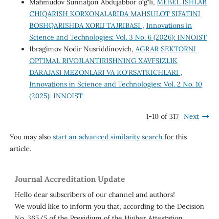
Mahmudov Sunnatjon Abdujabbor o‘g‘li,
MEBEL ISHLAB
CHIQARISH KORXONALARIDA MAHSULOT SIFATINI
BOSHQARISHDA XORIJ TAJRIBASI
,
Innovations in
Science and Technologies: Vol. 3 No. 6 (2026): INNOIST
Ibragimov Nodir Nusriddinovich,
AGRAR SEKTORNI
OPTIMAL RIVOJLANTIRISHNING XAVFSIZLIK
DARAJASI MEZONLARI VA KO‘RSATKICHLARI
,
Innovations in Science and Technologies: Vol. 2 No. 10
(2025): INNOIST
1-10 of 317
Next
You may also
start an advanced similarity search
for this
article.
Journal Accreditation Update
Hello dear subscribers of our channel and authors!
We would like to inform you that, according to the Decision
No. 365/5 of the Presidium of the Higher Attestation