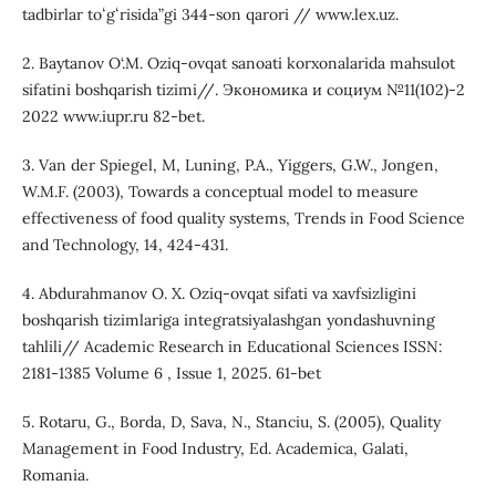
tadbirlar toʻgʻrisida”gi 344-son qarori // www.lex.uz.
2. Baytanov O‘.M. Oziq-ovqat sanoati korxonalarida mahsulot
sifatini boshqarish tizimi//. Экономика и социум №11(102)-2
2022 www.iupr.ru 82-bet.
3. Van der Spiegel, M, Luning, P.A., Yiggers, G.W., Jongen,
W.M.F. (2003), Towards a conceptual model to measure
effectiveness of food quality systems, Trends in Food Science
and Technology, 14, 424-431.
4. Abdurahmanov O. X. Oziq-ovqat sifati va xavfsizligini
boshqarish tizimlariga integratsiyalashgan yondashuvning
tahlili// Academic Research in Educational Sciences ISSN:
2181-1385 Volume 6 , Issue 1, 2025. 61-bet
5. Rotaru, G., Borda, D, Sava, N., Stanciu, S. (2005), Quality
Management in Food Industry, Ed. Academica, Galati,
Romania.