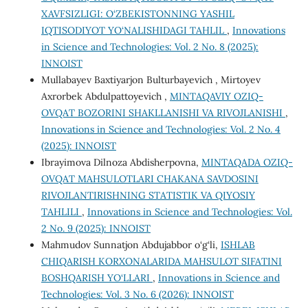
XAVFSIZLIGI: O‘ZBEKISTONNING YASHIL
IQTISODIYOT YO‘NALISHIDAGI TAHLIL
,
Innovations
in Science and Technologies: Vol. 2 No. 8 (2025):
INNOIST
Mullabayev Baxtiyarjon Bulturbayevich , Mirtoyev
Axrorbek Abdulpattoyevich ,
MINTAQAVIY OZIQ-
OVQAT BOZORINI SHAKLLANISHI VA RIVOJLANISHI
,
Innovations in Science and Technologies: Vol. 2 No. 4
(2025): INNOIST
Ibrayimova Dilnoza Abdisherpovna,
MINTAQADA OZIQ-
OVQAT MAHSULOTLARI CHAKANA SAVDOSINI
RIVOJLANTIRISHNING STATISTIK VA QIYOSIY
TAHLILI
,
Innovations in Science and Technologies: Vol.
2 No. 9 (2025): INNOIST
Mahmudov Sunnatjon Abdujabbor o‘g‘li,
ISHLAB
CHIQARISH KORXONALARIDA MAHSULOT SIFATINI
BOSHQARISH YO‘LLARI
,
Innovations in Science and
Technologies: Vol. 3 No. 6 (2026): INNOIST