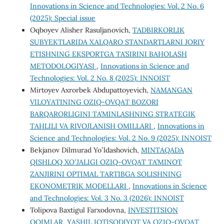
Innovations in Science and Technologies: Vol. 2 No. 6
(2025): Special issue
Oqboyev Alisher Rasuljanovich,
TADBIRKORLIK
SUBYEKTLARIDA XALQARO STANDARTLARNI JORIY
ETISHNING EKSPORTGA TA’SIRINI BAHOLASH
METODOLOGIYASI
,
Innovations in Science and
Technologies: Vol. 2 No. 8 (2025): INNOIST
Mirtoyev Axrorbek Abdupattoyevich,
NAMANGAN
VILOYATINING OZIQ-OVQAT BOZORI
BARQARORLIGINI TA’MINLASHNING STRATEGIK
TAHLILI VA RIVOJLANISH OMILLARI
,
Innovations in
Science and Technologies: Vol. 2 No. 9 (2025): INNOIST
Bekjanov Dilmurad Yoʻldashovich,
MINTAQADA
QISHLOQ XOʻJALIGI OZIQ-OVQAT TA’MINOT
ZANJIRINI OPTIMAL TARTIBGA SOLISHNING
EKONOMETRIK MODELLARI
,
Innovations in Science
and Technologies: Vol. 3 No. 3 (2026): INNOIST
Tolipova Baxtigul Farxodovna,
INVESTITSION
OQIMLAR, YASHIL IQTISODIYOT VA OZIQ-OVQAT