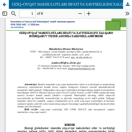
OZIQ-OVQAT MAHSULOTLARI SIFATI VA XAVFSIZLIGINI XALQARO BOSHQARUV TIZIMI ASOSIDA TAKOMILLASHTIRISH