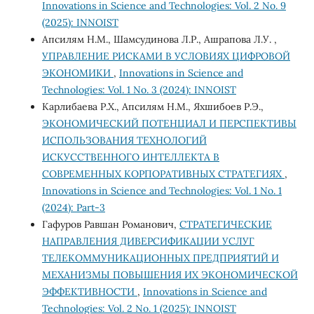
Innovations in Science and Technologies: Vol. 2 No. 9
(2025): INNOIST
Апсилям Н.М., Шамсудинова Л.Р., Ашрапова Л.У. ,
УПРАВЛЕНИЕ РИСКАМИ В УСЛОВИЯХ ЦИФРОВОЙ
ЭКОНОМИКИ
,
Innovations in Science and
Technologies: Vol. 1 No. 3 (2024): INNOIST
Карлибаева Р.Х., Апсилям Н.М., Яхшибоев Р.Э.,
ЭКОНОМИЧЕСКИЙ ПОТЕНЦИАЛ И ПЕРСПЕКТИВЫ
ИСПОЛЬЗОВАНИЯ ТЕХНОЛОГИЙ
ИСКУССТВЕННОГО ИНТЕЛЛЕКТА В
СОВРЕМЕННЫХ КОРПОРАТИВНЫХ СТРАТЕГИЯХ
,
Innovations in Science and Technologies: Vol. 1 No. 1
(2024): Part-3
Гафуров Равшан Романович,
СТРАТЕГИЧЕСКИЕ
НАПРАВЛЕНИЯ ДИВЕРСИФИКАЦИИ УСЛУГ
ТЕЛЕКОММУНИКАЦИОННЫХ ПРЕДПРИЯТИЙ И
МЕХАНИЗМЫ ПОВЫШЕНИЯ ИХ ЭКОНОМИЧЕСКОЙ
ЭФФЕКТИВНОСТИ
,
Innovations in Science and
Technologies: Vol. 2 No. 1 (2025): INNOIST