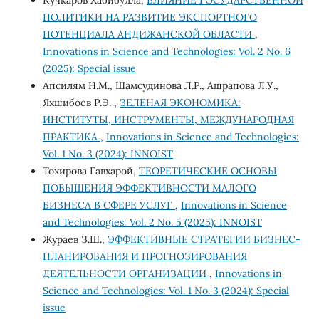
Кучкаров Хабибулла,
ВЛИЯНИЕ ГОСУДАРСТВЕННОЙ
ПОЛИТИКИ НА РАЗВИТИЕ ЭКСПОРТНОГО
ПОТЕНЦИАЛА АНДИЖАНСКОЙ ОБЛАСТИ
,
Innovations in Science and Technologies: Vol. 2 No. 6
(2025): Special issue
Апсилям Н.М., Шамсудинова Л.Р., Ашрапова Л.У.,
Яхшибоев Р.Э. ,
ЗЕЛЕНАЯ ЭКОНОМИКА:
ИНСТИТУТЫ, ИНСТРУМЕНТЫ, МЕЖДУНАРОДНАЯ
ПРАКТИКА
,
Innovations in Science and Technologies:
Vol. 1 No. 3 (2024): INNOIST
Тохирова Гавхарой,
ТЕОРЕТИЧЕСКИЕ ОСНОВЫ
ПОВЫШЕНИЯ ЭФФЕКТИВНОСТИ МАЛОГО
БИЗНЕСА В СФЕРЕ УСЛУГ
,
Innovations in Science
and Technologies: Vol. 2 No. 5 (2025): INNOIST
Жураев З.Ш.,
ЭФФЕКТИВНЫЕ СТРАТЕГИИ БИЗНЕС-
ПЛАНИРОВАНИЯ И ПРОГНОЗИРОВАНИЯ
ДЕЯТЕЛЬНОСТИ ОРГАНИЗАЦИИ
,
Innovations in
Science and Technologies: Vol. 1 No. 3 (2024): Special
issue