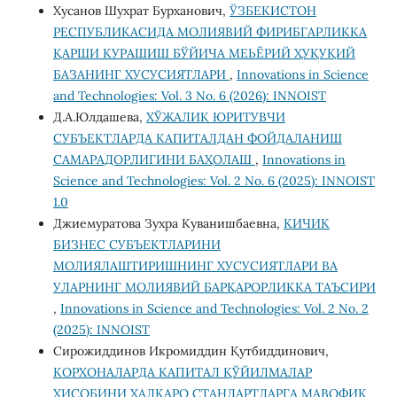
Хусанов Шухрат Бурханович,
ЎЗБЕКИСТОН
РЕСПУБЛИКАСИДА МОЛИЯВИЙ ФИРИБГАРЛИККА
ҚАРШИ КУРАШИШ БЎЙИЧА МЕЬЁРИЙ ҲУҚУҚИЙ
БАЗАНИНГ ХУСУСИЯТЛАРИ
,
Innovations in Science
and Technologies: Vol. 3 No. 6 (2026): INNOIST
Д.А.Юлдашева,
ХЎЖАЛИК ЮРИТУВЧИ
СУБЪЕКТЛАРДА КАПИТАЛДАН ФОЙДАЛАНИШ
САМАРАДОРЛИГИНИ БАҲОЛАШ
,
Innovations in
Science and Technologies: Vol. 2 No. 6 (2025): INNOIST
1.0
Джиемуратова Зухра Куванишбаевна,
КИЧИК
БИЗНЕС СУБЪЕКТЛАРИНИ
МОЛИЯЛАШТИРИШНИНГ ХУСУСИЯТЛАРИ ВА
УЛАРНИНГ МОЛИЯВИЙ БАРҚАРОРЛИККА ТАЪСИРИ
,
Innovations in Science and Technologies: Vol. 2 No. 2
(2025): INNOIST
Сирожиддинов Икромиддин Қутбиддинович,
КОРХОНАЛАРДА КАПИТАЛ ҚЎЙИЛМАЛАР
ҲИСОБИНИ ХАЛҚАРО СТАНДАРТЛАРГА МАВОФИҚ