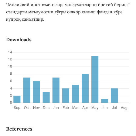
“Молиявий инструментлар: маълумотларни ёритиб бериш”
стандарти маълумотни тўғри ошкор қилиш фандан кўра
кўпроқ санъатдир.
Downloads
References