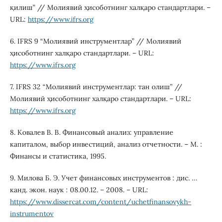
қилиш” // Молиявий ҳисоботнинг халқаро стандартлари. –
URL:
https://www.ifrs.org
6. IFRS 9 “Молиявий инструментлар” // Молиявий
ҳисоботнинг халқаро стандартлари. – URL:
https://www.ifrs.org
7. IFRS 32 “Молиявий инструментлар: тан олиш” //
Молиявий ҳисоботнинг халқаро стандартлари. – URL:
https://www.ifrs.org
8. Ковалев В. В. Финансовый анализ: управление
капиталом, выбор инвестиций, анализ отчетности. – М. :
Финансы и статистика, 1995.
9. Милова Б. Э. Учет финансовых инструментов : дис. …
канд. экон. наук : 08.00.12. – 2008. – URL:
https://www.dissercat.com/content/uchetfinansovykh-
instrumentov