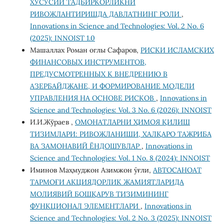
ХУСУСИЙ ТАДБИРКОРЛИКНИ
РИВОЖЛАНТИРИШДА ДАВЛАТНИНГ РОЛИ
,
Innovations in Science and Technologies: Vol. 2 No. 6
(2025): INNOIST 1.0
Машаллах Роман оглы Сафаров,
РИСКИ ИСЛАМСКИХ
ФИНАНСОВЫХ ИНСТРУМЕНТОВ,
ПРЕДУСМОТРЕННЫХ К ВНЕДРЕНИЮ В
АЗЕРБАЙДЖАНЕ, И ФОРМИРОВАНИЕ МОДЕЛИ
УПРАВЛЕНИЯ НА ОСНОВЕ РИСКОВ
,
Innovations in
Science and Technologies: Vol. 3 No. 6 (2026): INNOIST
И.И.Жўраев ,
ОМОНАТЛАРНИ ҲИМОЯ ҚИЛИШ
ТИЗИМЛАРИ: РИВОЖЛАНИШИ, ХАЛҚАРО ТАЖРИБА
ВА ЗАМОНАВИЙ ЁНДОШУВЛАР
,
Innovations in
Science and Technologies: Vol. 1 No. 8 (2024): INNOIST
Иминов Маҳмуджон Азимжон ӯғли,
АВТОСАНОАТ
ТАРМОҒИ АКЦИЯДОРЛИК ЖАМИЯТЛАРИДА
МОЛИЯВИЙ БОШҚАРУВ ТИЗИМИНИНГ
ФУНКЦИОНАЛ ЭЛЕМЕНТЛАРИ
,
Innovations in
Science and Technologies: Vol. 2 No. 3 (2025): INNOIST