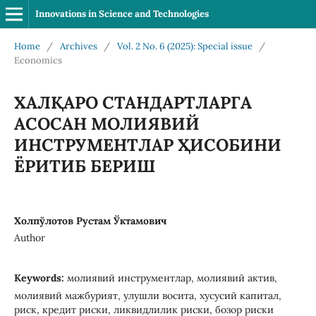
Innovations in Science and Technologies
Home
/
Archives
/
Vol. 2 No. 6 (2025): Special issue
/
Economics
ХАЛҚАРО СТАНДАРТЛАРГА
АСОСАН МОЛИЯВИЙ
ИНСТРУМЕНТЛАР ҲИСОБИНИ
ЁРИТИБ БЕРИШ
Холпўлотов Рустам Ўктамович
Author
Keywords:
молиявий инструментлар, молиявий актив,
молиявий мажбурият, улушли восита, хусусий капитал,
риск, кредит риски, ликвидлилик риски, бозор риски