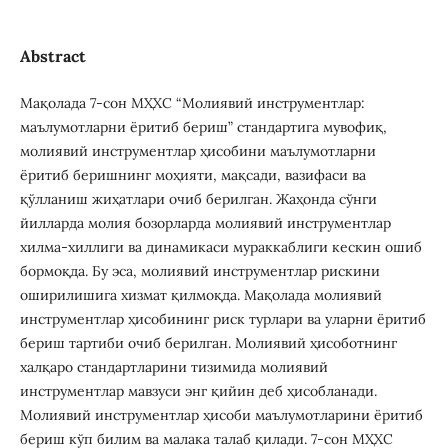
Abstract
Мақолада 7-сон МҲХС “Молиявий инструментлар:
маълумотларни ёритиб бериш” стандартига мувофиқ,
молиявий инструментлар ҳисобини маълумотларни
ёритиб беришнинг моҳияти, мақсади, вазифаси ва
қўлланиш жиҳатлари очиб берилган. Жаҳонда сўнги
йилларда молия бозорларда молиявий инструментлар
хилма-хиллиги ва динамикаси мураккаблиги кескин ошиб
бормоқда. Бу эса, молиявий инструментлар рискини
оширилишига хизмат қилмоқда. Мақолада молиявий
инструментлар ҳисобининг риск турлари ва уларни ёритиб
бериш тартиби очиб берилган. Молиявий ҳисоботнинг
халқаро стандартларини тизимида молиявий
инструментлар мавзуси энг қийин деб ҳисобланади.
Молиявий инструментлар ҳисоби маълумотларини ёритиб
бериш кўп билим ва малака талаб қилади. 7-сон МҲХС