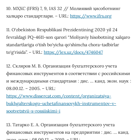
10. МҲХС (IFRS) 7, 9, IAS 32 // Молиявий ҳисоботнинг
халқаро стандартлари. – URL:
https://www.ifrs.org
11. О‘zbekiston Respublikasi Prezidentining 2020 yil 24
fevraldagi PQ-4611-son qarori “Moliyaviy hisobotning xalqaro
standartlariga o‘tish bo‘yicha qo‘shimcha chora-tadbirlar
to‘g‘risida”. – URL:
https://lex.uz/docs/4746047
12. Скляров М. В. Организация бухгалтерского учета
финансовых инструментов в соответствии с российскими
и международными стандартами : дис. … канд. экон. наук :
08.00.12. – 2005. – URL:
https://www.dissercat.com/content/organizatsiya-
bukhgalterskogo-uchetafinansovykh-instrumentov-v-
sootvetstvii-s-rossiiskimi-i
13. Татарко Е. А. Организация бухгалтерского учета
финансовых инструментов на предприятии : дис. … канд.
экон. наук : 08.00.12. – 2010. – URL: