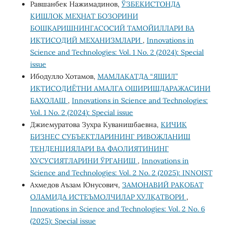
Равшанбек Нажимадинов,
ЎЗБЕКИСТОНДА
ҚИШЛОҚ МЕҲНАТ БОЗОРИНИ
БОШҚАРИШНИНГАСОСИЙ ТАМОЙИЛЛАРИ ВА
ИҚТИСОДИЙ МЕХАНИЗМЛАРИ
,
Innovations in
Science and Technologies: Vol. 1 No. 2 (2024): Special
issue
Ибодулло Хотамов,
МАМЛАКАТДА “ЯШИЛ”
ИҚТИСОДИЁТНИ АМАЛГА ОШИРИШДАРАЖАСИНИ
БАҲОЛАШ
,
Innovations in Science and Technologies:
Vol. 1 No. 2 (2024): Special issue
Джиемуратова Зухра Куванишбаевна,
КИЧИК
БИЗНЕС СУБЪЕКТЛАРИНИНГ РИВОЖЛАНИШ
ТЕНДЕНЦИЯЛАРИ ВА ФАОЛИЯТИНИНГ
ХУСУСИЯТЛАРИНИ ЎРГАНИШ
,
Innovations in
Science and Technologies: Vol. 2 No. 2 (2025): INNOIST
Ахмедов Аъзам Юнусович,
ЗАМОНАВИЙ РАҚОБАТ
ОЛАМИДА ИСТЕЪМОЛЧИЛАР ХУЛҚАТВОРИ
,
Innovations in Science and Technologies: Vol. 2 No. 6
(2025): Special issue