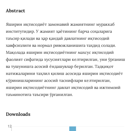
Abstract
Яширин иқтисодиёт замонавий жамиятнинг мураккаб
институтидир. У жамият ҳаётининг барча соҳаларига
таъсир қилади ва ҳар қандай давлатнинг иқтисодий
хавфсизлиги ва нормал ривожланишига таҳдид солади.
Мақолада яширин иқтисодиётнинг махсус иқтисодий
фаолият сифатида хусусиятлари келтирилган, уни ўрганиш
ва тушунишга асосий ёндашувлар берилган. Тадқиқот
натижаларини таҳлил қилиш асосида яширин иқтисодиёт
кўринишларининг асосий таснифлари келтирилган,
яширин иқтисодиётнинг давлат иқтисодий ва ижтимоий
таъминотига таъсири ўрганилган.
Downloads