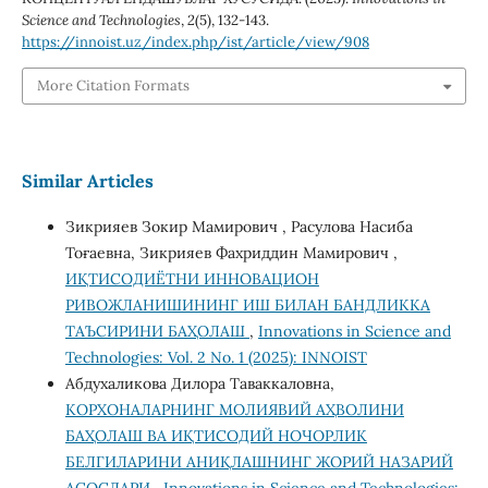
Science and Technologies
,
2
(5), 132-143.
https://innoist.uz/index.php/ist/article/view/908
More Citation Formats
Similar Articles
Зикрияев Зокир Мамирович , Расулова Насиба
Тоғаевна, Зикрияев Фахриддин Мамирович ,
ИҚТИСОДИЁТНИ ИННОВАЦИОН
РИВОЖЛАНИШИНИНГ ИШ БИЛАН БАНДЛИККА
ТАЪСИРИНИ БАҲОЛАШ
,
Innovations in Science and
Technologies: Vol. 2 No. 1 (2025): INNOIST
Абдухаликова Дилора Таваккаловна,
КОРХОНАЛАРНИНГ МОЛИЯВИЙ АҲВОЛИНИ
БАҲОЛАШ ВА ИҚТИСОДИЙ НОЧОРЛИК
БЕЛГИЛАРИНИ АНИҚЛАШНИНГ ЖОРИЙ НАЗАРИЙ