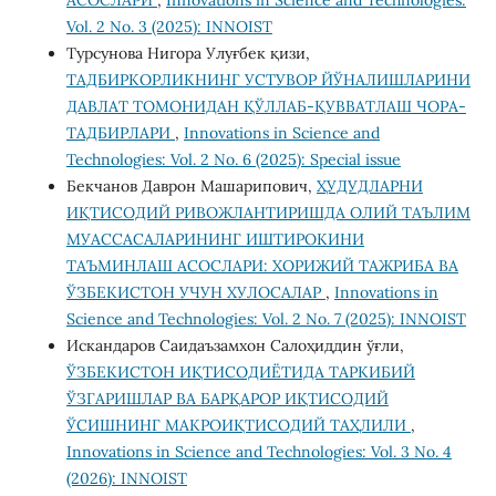
АСОСЛАРИ
,
Innovations in Science and Technologies:
Vol. 2 No. 3 (2025): INNOIST
Турсунова Нигора Улуғбек қизи,
ТАДБИРКОРЛИКНИНГ УСТУВОР ЙЎНАЛИШЛАРИНИ
ДАВЛАТ ТОМОНИДАН ҚЎЛЛАБ-ҚУВВАТЛАШ ЧОРА-
ТАДБИРЛАРИ
,
Innovations in Science and
Technologies: Vol. 2 No. 6 (2025): Special issue
Бекчанов Даврон Машарипович,
ҲУДУДЛАРНИ
ИҚТИСОДИЙ РИВОЖЛАНТИРИШДА ОЛИЙ ТАЪЛИМ
МУАССАСАЛАРИНИНГ ИШТИРОКИНИ
ТАЪМИНЛАШ АСОСЛАРИ: ХОРИЖИЙ ТАЖРИБА ВА
ЎЗБЕКИСТОН УЧУН ХУЛОСАЛАР
,
Innovations in
Science and Technologies: Vol. 2 No. 7 (2025): INNOIST
Искандаров Саидаъзамхон Салоҳиддин ўғли,
ЎЗБЕКИСТОН ИҚТИСОДИЁТИДА ТАРКИБИЙ
ЎЗГАРИШЛАР ВА БАРҚАРОР ИҚТИСОДИЙ
ЎСИШНИНГ МАКРОИҚТИСОДИЙ ТАҲЛИЛИ
,
Innovations in Science and Technologies: Vol. 3 No. 4
(2026): INNOIST