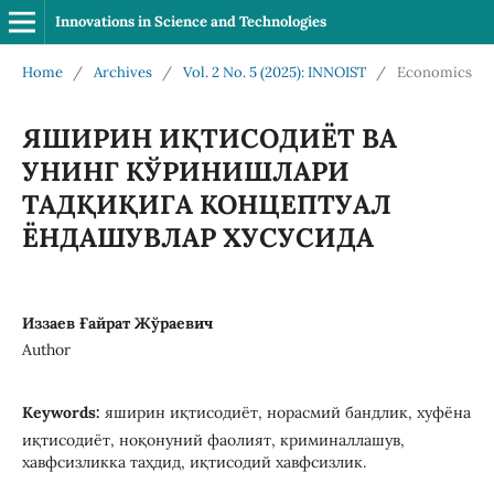
Innovations in Science and Technologies
Home
/
Archives
/
Vol. 2 No. 5 (2025): INNOIST
/
Economics
ЯШИРИН ИҚТИСОДИЁТ ВА
УНИНГ КЎРИНИШЛАРИ
ТАДҚИҚИГА КОНЦЕПТУАЛ
ЁНДАШУВЛАР ХУСУСИДА
Иззаев Ғайрат Жўраевич
Author
Keywords:
яширин иқтисодиёт, норасмий бандлик, хуфёна
иқтисодиёт, ноқонуний фаолият, криминаллашув,
хавфсизликка таҳдид, иқтисодий хавфсизлик.