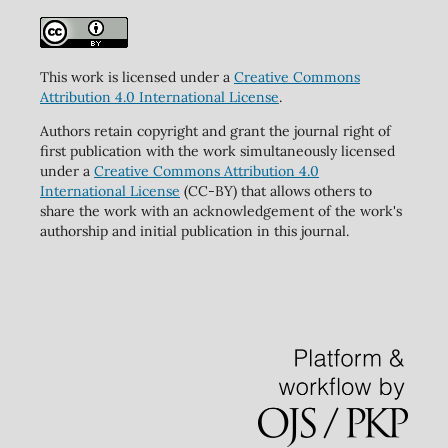
This work is licensed under a
Creative Commons
Attribution 4.0 International License
.
Authors retain copyright and grant the journal right of
first publication with the work simultaneously licensed
under a
Creative Commons Attribution 4.0
International License
(CC-BY) that allows others to
share the work with an acknowledgement of the work's
authorship and initial publication in this journal.