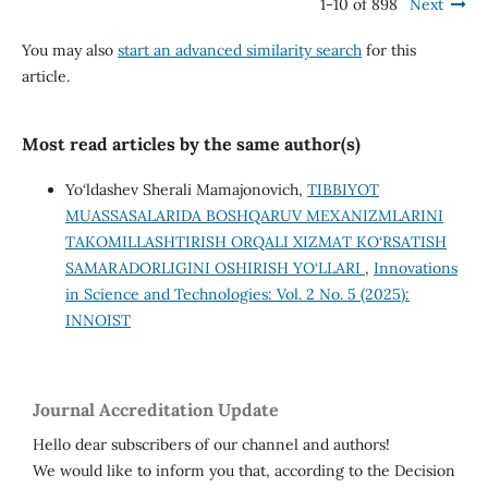
1-10 of 898
Next
You may also
start an advanced similarity search
for this
article.
Most read articles by the same author(s)
Yo‘ldashev Sherali Mamajonovich,
TIBBIYOT
MUASSASALARIDA BOSHQARUV MEXANIZMLARINI
TAKOMILLASHTIRISH ORQALI XIZMAT KO‘RSATISH
SAMARADORLIGINI OSHIRISH YO‘LLARI
,
Innovations
in Science and Technologies: Vol. 2 No. 5 (2025):
INNOIST
Journal Accreditation Update
Hello dear subscribers of our channel and authors!
We would like to inform you that, according to the Decision