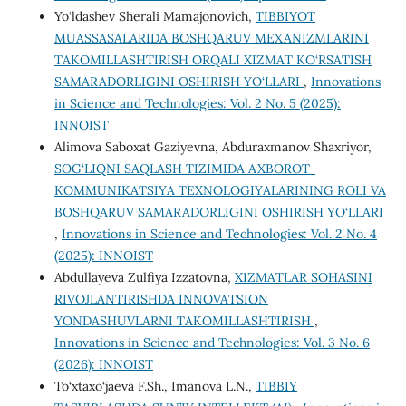
Yo‘ldashev Sherali Mamajonovich,
TIBBIYOT
MUASSASALARIDA BOSHQARUV MEXANIZMLARINI
TAKOMILLASHTIRISH ORQALI XIZMAT KO‘RSATISH
SAMARADORLIGINI OSHIRISH YO‘LLARI
,
Innovations
in Science and Technologies: Vol. 2 No. 5 (2025):
INNOIST
Alimova Saboxat Gaziyevna, Abduraxmanov Shaxriyor,
SOG‘LIQNI SAQLASH TIZIMIDA AXBOROT-
KOMMUNIKATSIYA TEXNOLOGIYALARINING ROLI VA
BOSHQARUV SAMARADORLIGINI OSHIRISH YO‘LLARI
,
Innovations in Science and Technologies: Vol. 2 No. 4
(2025): INNOIST
Abdullayeva Zulfiya Izzatovna,
XIZMATLAR SOHASINI
RIVOJLANTIRISHDA INNOVATSION
YONDASHUVLARNI TAKOMILLASHTIRISH
,
Innovations in Science and Technologies: Vol. 3 No. 6
(2026): INNOIST
To‘xtaxo‘jaeva F.Sh., Imanova L.N.,
TIBBIY