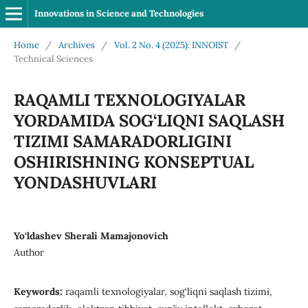
Innovations in Science and Technologies
Home
/
Archives
/
Vol. 2 No. 4 (2025): INNOIST
/
Technical Sciences
RAQAMLI TEXNOLOGIYALAR
YORDAMIDA SOG‘LIQNI SAQLASH
TIZIMI SAMARADORLIGINI
OSHIRISHNING KONSEPTUAL
YONDASHUVLARI
Yo‘ldashev Sherali Mamajonovich
Author
Keywords:
raqamli texnologiyalar, sog‘liqni saqlash tizimi,