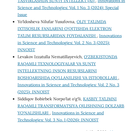
TASVIRLASHDA SUN’IY INTELLEKT (AI)
,
Innovations in
Science and Technologies: Vol. 1 No. 3 (2024): Special
Issue
Yo‘ldosheva Nilufar Yusufovna,
OLIY TA’LIMDA
IXTISOSLIK FANLARINI O‘QITISHDA ELEKTRON
TA’LIM RESURSLARIDAN FOYDALANISH
,
Innovations
in Science and Technologies: Vol. 2 No. 3 (2025):
INNOIST
Levakov Izzatulla Nematillayevich,
O‘ZBEKISTONDA
RAQAMLI TEXNOLOGIYALAR VA SUN’IY
INTELLEKTNING INSON RESURSLARINI
BOSHQARISHDA QO‘LLANILISHI VA ISTIQBOLLARI
,
Innovations in Science and Technologies: Vol. 2 No. 3
(2025): INNOIST
Siddiqov Bobirbek Norpo‘lat o‘g‘li,
KASBIY TA’LIMNI
RAQAMLI TRANSFORMATSIYA QILISHNING DOLZARB
YO‘NALISHLARI
,
Innovations in Science and
Technologies: Vol. 3 No. 1 (2026): INNOIST