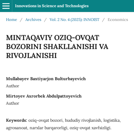
Innovations in Science and Technologies
Home
/
Archives
/
Vol. 2 No. 4 (2025): INNOIST
/
Economics
MINTAQAVIY OZIQ-OVQAT
BOZORINI SHAKLLANISHI VA
RIVOJLANISHI
Mullabayev Baxtiyarjon Bulturbayevich
Author
Mirtoyev Axrorbek Abdulpattoyevich
Author
Keywords:
oziq-ovqat bozori, hududiy rivojlanish, logistika,
agrosanoat, narxlar barqarorligi, oziq-ovqat xavfsizligi.