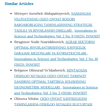
Similar Articles
Mirtoyev Axrorbek Abdupattoyevich,
NAMANGAN
VILOYATINING OZIQ-OVQAT BOZORI
BARQARORLIGINI TA’MINLASHNING STRATEGIK
TAHLILI VA RIVOJLANISH OMILLARI
,
Innovations in
Science and Technologies: Vol. 2 No. 9 (2025): INNOIST
Ibragimov Nodir Nusriddinovich,
AGRAR SEKTORNI
OPTIMAL RIVOJLANTIRISHNING XAVFSIZLIK
DARAJASI MEZONLARI VA KO‘RSATKICHLARI
,
Innovations in Science and Technologies: Vol. 2 No. 10
(2025): INNOIST
Bekjanov Dilmurad Yoʻldashovich,
MINTAQADA
QISHLOQ XOʻJALIGI OZIQ-OVQAT TA’MINOT
ZANJIRINI OPTIMAL TARTIBGA SOLISHNING
EKONOMETRIK MODELLARI
,
Innovations in Science
and Technologies: Vol. 3 No. 3 (2026): INNOIST
Olimova Nilufar,
OZIQ-OVQAT XAVFSIZLIGINI
TA’MINLASHDA QISHLOQ XO‘JALIGI SUG‘URTASI