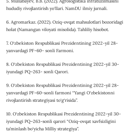
5. Mullabayev, B.B. (2022). Agrologistika infratuzilmasini
hududiy rivojlantirish yo‘llari. NamDU ilmiy jurnali.
6. Agromarkaz. (2022). Oziq-ovqat mahsulotlari bozoridagi
holat (Namangan viloyati misolida). Tahliliy hisobot.
7. O‘zbekiston Respublikasi Prezidentining 2022-yil 28-
yanvardagi PF–60- sonli Farmoni.
8. O‘zbekiston Respublikasi Prezidentining 2022-yil 30-
iyundagi PQ–263- sonli Qarori.
9. O‘zbekiston Respublikasi Prezidentining 2022-yil 28-
yanvardagi PF–60-sonli farmoni “Yangi O‘zbekistonni
rivojlantirish strategiyasi to‘g‘risida”.
10. O‘zbekiston Respublikasi Prezidentining 2022-yil 30-
iyundagi PQ–263-sonli qarori “Oziq-ovqat xavfsizligini
ta’minlash bo‘yicha Milliy strategiya”.