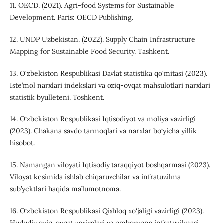
11. OECD. (2021). Agri-food Systems for Sustainable
Development. Paris: OECD Publishing.
12. UNDP Uzbekistan. (2022). Supply Chain Infrastructure
Mapping for Sustainable Food Security. Tashkent.
13. O‘zbekiston Respublikasi Davlat statistika qo‘mitasi (2023).
Iste’mol narxlari indekslari va oziq-ovqat mahsulotlari narxlari
statistik byulleteni. Toshkent.
14. O‘zbekiston Respublikasi Iqtisodiyot va moliya vazirligi
(2023). Chakana savdo tarmoqlari va narxlar bo‘yicha yillik
hisobot.
15. Namangan viloyati Iqtisodiy taraqqiyot boshqarmasi (2023).
Viloyat kesimida ishlab chiqaruvchilar va infratuzilma
sub’yektlari haqida ma’lumotnoma.
16. O‘zbekiston Respublikasi Qishloq xo‘jaligi vazirligi (2023).
Hududiy oziq-ovqat zaxiralari va omborxona infratuzilmasi