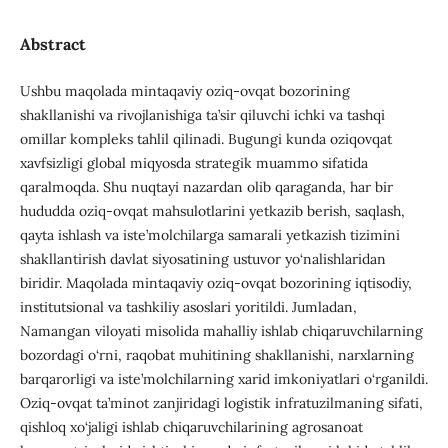
Abstract
Ushbu maqolada mintaqaviy oziq-ovqat bozorining
shakllanishi va rivojlanishiga ta’sir qiluvchi ichki va tashqi
omillar kompleks tahlil qilinadi. Bugungi kunda oziqovqat
xavfsizligi global miqyosda strategik muammo sifatida
qaralmoqda. Shu nuqtayi nazardan olib qaraganda, har bir
hududda oziq-ovqat mahsulotlarini yetkazib berish, saqlash,
qayta ishlash va iste’molchilarga samarali yetkazish tizimini
shakllantirish davlat siyosatining ustuvor yo‘nalishlaridan
biridir. Maqolada mintaqaviy oziq-ovqat bozorining iqtisodiy,
institutsional va tashkiliy asoslari yoritildi. Jumladan,
Namangan viloyati misolida mahalliy ishlab chiqaruvchilarning
bozordagi o‘rni, raqobat muhitining shakllanishi, narxlarning
barqarorligi va iste’molchilarning xarid imkoniyatlari o‘rganildi.
Oziq-ovqat ta’minot zanjiridagi logistik infratuzilmaning sifati,
qishloq xo‘jaligi ishlab chiqaruvchilarining agrosanoat