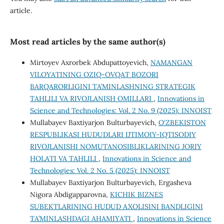
article.
Most read articles by the same author(s)
Mirtoyev Axrorbek Abdupattoyevich,
NAMANGAN
VILOYATINING OZIQ-OVQAT BOZORI
BARQARORLIGINI TA’MINLASHNING STRATEGIK
TAHLILI VA RIVOJLANISH OMILLARI
,
Innovations in
Science and Technologies: Vol. 2 No. 9 (2025): INNOIST
Mullabayev Baxtiyarjon Bulturbayevich,
O‘ZBEKISTON
RESPUBLIKASI HUDUDLARI IJTIMOIY-IQTISODIY
RIVOJLANISHI NOMUTANOSIBLIKLARINING JORIY
HOLATI VA TAHLILI
,
Innovations in Science and
Technologies: Vol. 2 No. 5 (2025): INNOIST
Mullabayev Baxtiyarjon Bulturbayevich, Ergasheva
Nigora Abdigapparovna,
KICHIK BIZNES
SUBEKTLARINING HUDUD AXOLISINI BANDLIGINI
TA’MINLASHDAGI AHAMIYATI
,
Innovations in Science