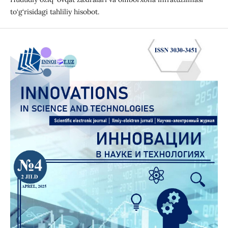
to‘g‘risidagi tahliliy hisobot.