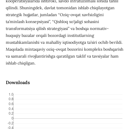
kooperatsiyalarida ishtiroki, savdo infratuzilmasi lohida tahlil
qilindi. Shuningdek, davlat tomonidan ishlab chiqilayotgan
strategik hujjatlar, jumladan “Oziq-ovqat xavfsizligini
ta’minlash konsepsiyasi”, “Qishloq xo‘jaligi sohasini
transformatsiya qilish strategiyasi” va boshqa normativ-
huquqiy bazalar orqali bozordagi institutlarning
mustahkamlanishi va mahalliy iqtisodiyotga ta’siri ochib berildi.
Maqolada mintaqaviy oziq-ovqat bozorini kompleks boshqarish
va samarali rivojlantirishga qaratilgan taklif va tavsiyalar ham
ishlab chiqilgan.
Downloads