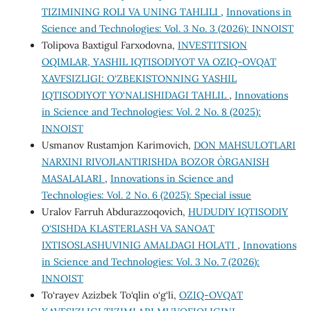
TIZIMINING ROLI VA UNING TAHLILI
,
Innovations in
Science and Technologies: Vol. 3 No. 3 (2026): INNOIST
Tolipova Baxtigul Farxodovna,
INVESTITSION
OQIMLAR, YASHIL IQTISODIYOT VA OZIQ-OVQAT
XAVFSIZLIGI: O‘ZBEKISTONNING YASHIL
IQTISODIYOT YO‘NALISHIDAGI TAHLIL
,
Innovations
in Science and Technologies: Vol. 2 No. 8 (2025):
INNOIST
Usmanov Rustamjon Karimovich,
DON MAHSULOTLARI
NARXINI RIVOJLANTIRISHDA BOZOR O`RGANISH
MASALALARI
,
Innovations in Science and
Technologies: Vol. 2 No. 6 (2025): Special issue
Uralov Farruh Abdurazzoqovich,
HUDUDIY IQTISODIY
O‘SISHDA KLASTERLASH VA SANOAT
IXTISOSLASHUVINIG AMALDAGI HOLATI
,
Innovations
in Science and Technologies: Vol. 3 No. 7 (2026):
INNOIST
To‘rayev Azizbek To‘qlin o‘g‘li,
OZIQ-OVQAT