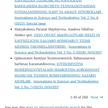
XAVFSIZLIGI TIZIMLARI MUVOFIQLIGINI
BAHOLASHDA BLOKCHEYN TEXNOLOGIYASIDAN
FOYDALANISHNING ILMIY VA AMALIY ISTIQBOLLARI
,
Innovations in Science and Technologies: Vol. 2 No. 6
(2025): Special issue
Matyakubova Paraxat Mayliyevna, Asadova Dilafruz
Alisher qizi,
OZIQ-OVQAT MAHSULOTLARI SIFATI VA
XAVFSIZLIGINI XALQARO BOSHQARUV TIZIMI
ASOSIDA TAKOMILLASHTIRISH
,
Innovations in
Science and Technologies: Vol. 3 No. 5 (2026): INNOIST
Qalmuratov Baxtiyar Seytmuratovich, Babanazarova
Sarbinaz Karamatdinovna,
IQTISODIYOTNI
MODERNIZATSIYALASH SHAROITIDA AGROSANOAT
MAJMUASI TIZIMINI BOSHQARISHNING NAZARIY
ASOSLARI
,
Innovations in Science and Technologies:
Vol. 2 No. 7 (2025): INNOIST
1-10 of 260
Next
You may also
start an advanced similarity search
for this