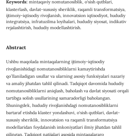
Keywords:
mintaqaviy nomutanosiblik, o‘sish qutblari,
klasterlash, davlat-xususiy sheriklik, raqamli transformatsiya,
ijtimoiy-iqtisodiy rivojlanish, innovatsion iqtisodiyot, hududiy
integratsiya, infratuzilma loyihalari, hududiy siyosat, indikativ
rejalashtirish, hududiy modellashtirish.
Abstract
Ushbu maqolada mintaqalarning ijtimoiy-iqtisodiy
rivojlanishidagi nomutanosibliklarni kamaytirishda
qoʻllaniladigan usullar va ularning asosiy funksiyalari nazariy
va amaliy jihatdan tahlil qilinadi. Tadqiqot davomida hududiy
nomutanosibliklarni aniqlash, baholash va davlat siyosati orqali
tartibga solish usullarining samaradorligi baholangan.
Shuningdek, hududiy rivojlanishdagi nomutanosibliklarni
bartaraf etishda klaster yondashuvi, o‘sish qutblari, davlat-
xususiy sheriklik, innovatsion va raqamli transformatsiya
modellaridan foydalanish imkoniyatlari ilmiy jihatdan tahlil
qilingan. Tadqiqot natijalari asosida mintaqalararo