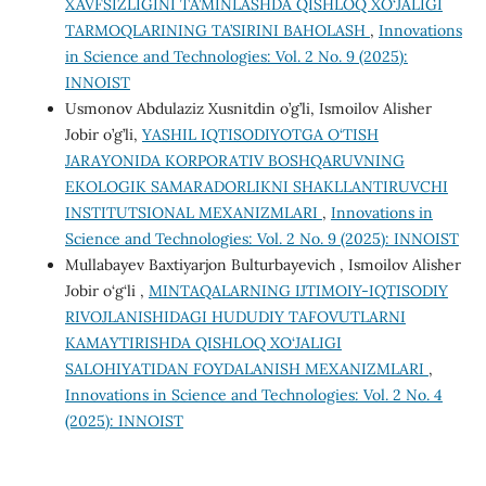
XAVFSIZLIGINI TA’MINLASHDA QISHLOQ XO‘JALIGI
TARMOQLARINING TA’SIRINI BAHOLASH
,
Innovations
in Science and Technologies: Vol. 2 No. 9 (2025):
INNOIST
Usmonov Abdulaziz Xusnitdin o’g’li, Ismoilov Alisher
Jobir o’g’li,
YASHIL IQTISODIYOTGA O‘TISH
JARAYONIDA KORPORATIV BOSHQARUVNING
EKOLOGIK SAMARADORLIKNI SHAKLLANTIRUVCHI
INSTITUTSIONAL MEXANIZMLARI
,
Innovations in
Science and Technologies: Vol. 2 No. 9 (2025): INNOIST
Mullabayev Baxtiyarjon Bulturbayevich , Ismoilov Alisher
Jobir o‘g‘li ,
MINTAQALARNING IJTIMOIY-IQTISODIY
RIVOJLANISHIDAGI HUDUDIY TAFOVUTLARNI
KAMAYTIRISHDA QISHLOQ XO‘JALIGI
SALOHIYATIDAN FOYDALANISH MEXANIZMLARI
,
Innovations in Science and Technologies: Vol. 2 No. 4
(2025): INNOIST