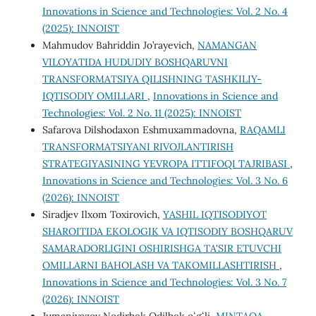
Innovations in Science and Technologies: Vol. 2 No. 4
(2025): INNOIST
Mahmudov Bahriddin Jo’rayevich,
NAMANGAN
VILOYATIDA HUDUDIY BOSHQARUVNI
TRANSFORMATSIYA QILISHNING TASHKILIY-
IQTISODIY OMILLARI
,
Innovations in Science and
Technologies: Vol. 2 No. 11 (2025): INNOIST
Safarova Dilshodaxon Eshmuxammadovna,
RAQAMLI
TRANSFORMATSIYANI RIVOJLANTIRISH
STRATEGIYASINING YEVROPA ITTIFOQI TAJRIBASI
,
Innovations in Science and Technologies: Vol. 3 No. 6
(2026): INNOIST
Siradjev Ilxom Toxirovich,
YASHIL IQTISODIYOT
SHAROITIDA EKOLOGIK VA IQTISODIY BOSHQARUV
SAMARADORLIGINI OSHIRISHGA TA'SIR ETUVCHI
OMILLARNI BAHOLASH VA TAKOMILLASHTIRISH
,
Innovations in Science and Technologies: Vol. 3 No. 7
(2026): INNOIST