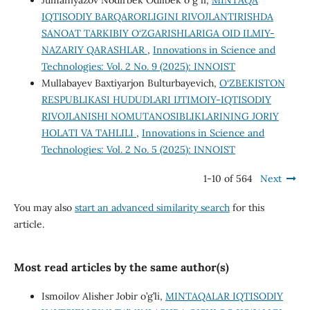
Jumaniyazov Nodirbek Odilbek oʻgʻli,
MINTAQA
IQTISODIY BARQARORLIGINI RIVOJLANTIRISHDA
SANOAT TARKIBIY O‘ZGARISHLARIGA OID ILMIY-
NAZARIY QARASHLAR
,
Innovations in Science and
Technologies: Vol. 2 No. 9 (2025): INNOIST
Mullabayev Baxtiyarjon Bulturbayevich,
O‘ZBEKISTON
RESPUBLIKASI HUDUDLARI IJTIMOIY-IQTISODIY
RIVOJLANISHI NOMUTANOSIBLIKLARINING JORIY
HOLATI VA TAHLILI
,
Innovations in Science and
Technologies: Vol. 2 No. 5 (2025): INNOIST
1-10 of 564
Next
You may also
start an advanced similarity search
for this
article.
Most read articles by the same author(s)
Ismoilov Alisher Jobir o’g’li,
MINTAQALAR IQTISODIY