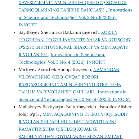
XAVFSIZLIGINI TA’MINLASHDA QISHLOQ XO‘JALIGI
TARMOQLARINING TA’SIRINI BAHOLASH
,
Innovations
in Science and Technologies: Vol. 2 No. 9 (2025):
INNOIST
Sayitbayev Shermirza Datkamirzayevich,
XORIJIY
TO‘G‘RIDAN-TO‘G‘RI INVESTITSIYALAR VA IQTISODIY
O‘SISH: INSTITUTSIONAL SHAROIT VA MINTAQAVIY
RIVOJLANISH
,
Innovations in Science and
Technologies: Vol. 3 No. 4 (2026): INNOIST
Mirtoyev Axrorbek Abdupattoyevich,
NAMANGAN
VILOYATINING OZIQ-OVQAT BOZORI
BARQARORLIGINI TA’MINLASHNING STRATEGIK
TAHLILI VA RIVOJLANISH OMILLARI
,
Innovations in
Science and Technologies: Vol. 2 No. 9 (2025): INNOIST
Mullabayev Baxtiyarjon Bulturbayevich , Ismoilov Alisher
Jobir o‘g‘li ,
MINTAQALARNING IJTIMOIY-IQTISODIY
RIVOJLANISHIDAGI HUDUDIY TAFOVUTLARNI
KAMAYTIRISHDA QISHLOQ XO‘JALIGI
SALOHIYATIDAN FOYDALANISH MEXANIZMLARI
,