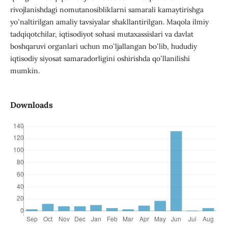
rivojlanishdagi nomutanosibliklarni samarali kamaytirishga
yoʻnaltirilgan amaliy tavsiyalar shakllantirilgan. Maqola ilmiy
tadqiqotchilar, iqtisodiyot sohasi mutaxassislari va davlat
boshqaruvi organlari uchun moʻljallangan boʻlib, hududiy
iqtisodiy siyosat samaradorligini oshirishda qoʻllanilishi
mumkin.
Downloads