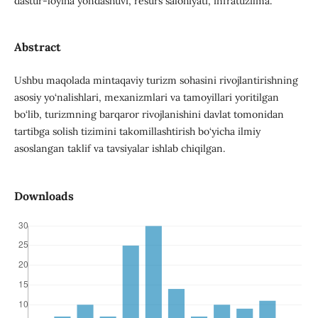
dastur-loyiha yondashuvi, resurs salohiyati, infratuzilma.
Abstract
Ushbu maqolada mintaqaviy turizm sohasini rivojlantirishning
asosiy yo‘nalishlari, mexanizmlari va tamoyillari yoritilgan
bo‘lib, turizmning barqaror rivojlanishini davlat tomonidan
tartibga solish tizimini takomillashtirish bo‘yicha ilmiy
asoslangan taklif va tavsiyalar ishlab chiqilgan.
Downloads