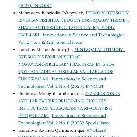
(2025): INNOIST
Mahmudov Bahriddin Jo’rayevich,
IJTIMOIY-IQTISODIY
RIVOJLANTIRISHDA HUDUDIY BOSHQARUV TIZIMINI
SHAKLLANTIRISHNING TASHKILIY-IQTISODIY
OMILLARI
,
Innovations in Science and Technologies:
Vol. 2 No. 6 (2025): Special issue
Ismoilov Alisher Jobir o’g’li ,
MINTAQALAR IJTIMOIY-
IQTISODIY RIVOJLANISHIDAGI
NOMUTANOSIBLIKLARNI BARTARAF ETISHDA
QO‘LLANILADIGAN USULLAR VA ULARGA XOS
FUNKSIYALAR
,
Innovations in Science and
Technologies: Vol. 2 No. 4 (2025): INNOIST
Rahimova Mohigul Isroiljanovna ,
O‘ZBEKISTONDA
AYOLLAR TADBIRKORLIGINING HUQUQIY
INSTITUTSIONAL ASOSLARI VA RIVOJLANISH
ISTIQBOLLARI
,
Innovations in Science and
Technologies: Vol. 2 No. 6 (2025): Special issue
Ismoilova Savinoz Qahramon qizi,
AYOLLAR