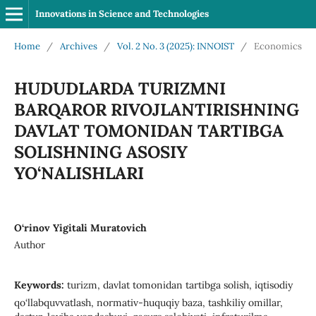
Innovations in Science and Technologies
Home
/
Archives
/
Vol. 2 No. 3 (2025): INNOIST
/
Economics
HUDUDLARDA TURIZMNI
BARQAROR RIVOJLANTIRISHNING
DAVLAT TOMONIDAN TARTIBGA
SOLISHNING ASOSIY
YO‘NALISHLARI
O‘rinov Yigitali Muratovich
Author
Keywords:
turizm, davlat tomonidan tartibga solish, iqtisodiy
qo‘llabquvvatlash, normativ-huquqiy baza, tashkiliy omillar,