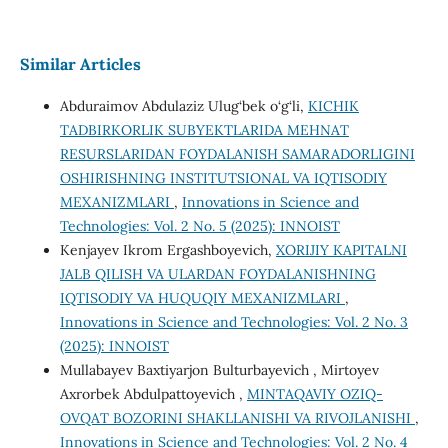
Similar Articles
Abduraimov Abdulaziz Ulug‘bek o‘g‘li,
KICHIK
TADBIRKORLIK SUBYEKTLARIDA MEHNAT
RESURSLARIDAN FOYDALANISH SAMARADORLIGINI
OSHIRISHNING INSTITUTSIONAL VA IQTISODIY
MEXANIZMLARI
,
Innovations in Science and
Technologies: Vol. 2 No. 5 (2025): INNOIST
Kenjayev Ikrom Ergashboyevich,
XORIJIY KAPITALNI
JALB QILISH VA ULARDAN FOYDALANISHNING
IQTISODIY VA HUQUQIY MEXANIZMLARI
,
Innovations in Science and Technologies: Vol. 2 No. 3
(2025): INNOIST
Mullabayev Baxtiyarjon Bulturbayevich , Mirtoyev
Axrorbek Abdulpattoyevich ,
MINTAQAVIY OZIQ-
OVQAT BOZORINI SHAKLLANISHI VA RIVOJLANISHI
,
Innovations in Science and Technologies: Vol. 2 No. 4