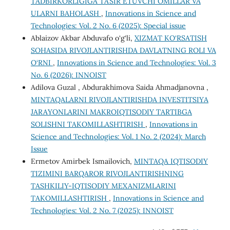
TADBIRKORLIGIGA TA’SIR ETUVCHI OMILLAR VA
ULARNI BAHOLASH
,
Innovations in Science and
Technologies: Vol. 2 No. 6 (2025): Special issue
Ablaizov Akbar Abduvafo o‘g‘li,
XIZMAT KO‘RSATISH
SOHASIDA RIVOJLANTIRISHDA DAVLATNING ROLI VA
O‘RNI
,
Innovations in Science and Technologies: Vol. 3
No. 6 (2026): INNOIST
Adilova Guzal , Abdurakhimova Saida Ahmadjanovna ,
MINTAQALARNI RIVOJLANTIRISHDA INVЕSTITSIYA
JARAYONLARINI MAKROIQTISODIY TARTIBGA
SOLISHNI TAKOMILLASHTIRISH
,
Innovations in
Science and Technologies: Vol. 1 No. 2 (2024): March
Issue
Ermetov Amirbek Ismailovich,
MINTAQA IQTISODIY
TIZIMINI BARQAROR RIVOJLANTIRISHNING
TASHKILIY-IQTISODIY MEXANIZMLARINI
TAKOMILLASHTIRISH
,
Innovations in Science and
Technologies: Vol. 2 No. 7 (2025): INNOIST