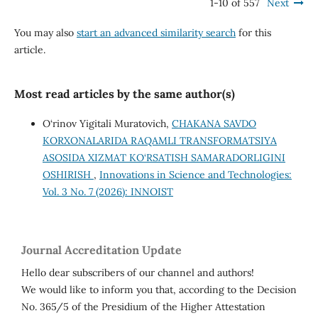
1-10 of 557
Next
You may also
start an advanced similarity search
for this
article.
Most read articles by the same author(s)
O‘rinov Yigitali Muratovich,
CHAKANA SAVDO
KORXONALARIDA RAQAMLI TRANSFORMATSIYA
ASOSIDA XIZMAT KO‘RSATISH SAMARADORLIGINI
OSHIRISH
,
Innovations in Science and Technologies:
Vol. 3 No. 7 (2026): INNOIST
Journal Accreditation Update
Hello dear subscribers of our channel and authors!
We would like to inform you that, according to the Decision
No. 365/5 of the Presidium of the Higher Attestation