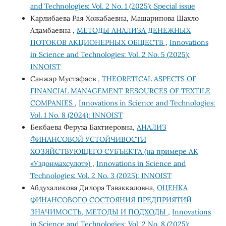
and Technologies: Vol. 2 No. 1 (2025): Special issue
Карлибаева Рая Хожабаевна, Машарипова Шахло
Адамбаевна ,
МЕТОДЫ АНАЛИЗА ДЕНЕЖНЫХ
ПОТОКОВ АКЦИОНЕРНЫХ ОБЩЕСТВ
,
Innovations
in Science and Technologies: Vol. 2 No. 5 (2025):
INNOIST
Санжар Мустафаев ,
THEORETICAL ASPECTS OF
FINANCIAL MANAGEMENT RESOURCES OF TEXTILE
COMPANIES
,
Innovations in Science and Technologies:
Vol. 1 No. 8 (2024): INNOIST
Бекбаева Феруза Бахтиеровна,
АНАЛИЗ
ФИНАНСОВОЙ УСТОЙЧИВОСТИ
ХОЗЯЙСТВУЮЩЕГО СУБЪЕКТА (на примере АК
«Уздонмахсулот»)
,
Innovations in Science and
Technologies: Vol. 2 No. 3 (2025): INNOIST
Абдухаликова Дилора Таваккаловна,
ОЦЕНКА
ФИНАНСОВОГО СОСТОЯНИЯ ПРЕДПРИЯТИЙ
ЗНАЧИМОСТЬ, МЕТОДЫ И ПОДХОДЫ
,
Innovations
in Science and Technologies: Vol. 2 No. 8 (2025):