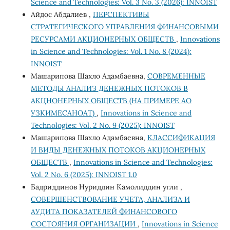
Science and Technologies: Vol. 3 No. 3 (2026): INNOIST
Айдос Абдалиев ,
ПЕРСПЕКТИВЫ
СТРАТЕГИЧЕСКОГО УПРАВЛЕНИЯ ФИНАНСОВЫМИ
РЕСУРСАМИ АКЦИОНЕРНЫХ ОБЩЕСТВ
,
Innovations
in Science and Technologies: Vol. 1 No. 8 (2024):
INNOIST
Машарипова Шахло Адамбаевна,
СОВРЕМЕННЫЕ
МЕТОДЫ АНАЛИЗ ДЕНЕЖНЫХ ПОТОКОВ В
АКЦНОНЕРНЫХ ОБЩЕСТВ (НА ПРИМЕРЕ АО
УЗКИМЕСАНОАТ)
,
Innovations in Science and
Technologies: Vol. 2 No. 9 (2025): INNOIST
Машарипова Шахло Адамбаевна,
КЛАССИФИКАЦИЯ
И ВИДЫ ДЕНЕЖНЫХ ПОТОКОВ АКЦИОНЕРНЫХ
ОБЩЕСТВ
,
Innovations in Science and Technologies:
Vol. 2 No. 6 (2025): INNOIST 1.0
Бадриддинов Нуриддин Камолиддин угли ,
СОВЕРШЕНСТВОВАНИЕ УЧЕТА, АНАЛИЗА И
АУДИТА ПОКАЗАТЕЛЕЙ ФИНАНСОВОГО
СОСТОЯНИЯ ОРГАНИЗАЦИИ
,
Innovations in Science