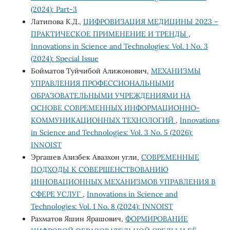
(2024): Part-3
Латипова К.Д.,
ЦИФРОВИЗАЦИЯ МЕДИЦИНЫ 2023 –
ПРАКТИЧЕСКОЕ ПРИМЕНЕНИЕ И ТРЕНДЫ
,
Innovations in Science and Technologies: Vol. 1 No. 3
(2024): Special Issue
Бойматов Туйчибой Алижонович,
МЕХАНИЗМЫ
УПРАВЛЕНИЯ ПРОФЕССИОНАЛЬНЫМИ
ОБРАЗОВАТЕЛЬНЫМИ УЧРЕЖДЕНИЯМИ НА
ОСНОВЕ СОВРЕМЕННЫХ ИНФОРМАЦИОННО-
КОММУНИКАЦИОННЫХ ТЕХНОЛОГИЙ
,
Innovations
in Science and Technologies: Vol. 3 No. 5 (2026):
INNOIST
Эргашев Азизбек Авазхон угли,
СОВРЕМЕННЫЕ
ПОДХОДЫ К СОВЕРШЕНСТВОВАНИЮ
ИННОВАЦИОННЫХ МЕХАНИЗМОВ УПРАВЛЕНИЯ В
СФЕРЕ УСЛУГ
,
Innovations in Science and
Technologies: Vol. 1 No. 8 (2024): INNOIST
Рахматов Яшин Ярашович,
ФОРМИРОВАНИЕ