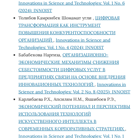
Innovations in Science and Technologies: Vol. 1 No. 6
(2024): INNOIST
Толибов Камронбек Шомамат угли ,
ЦИФРОВАЯ
ТРАНСФОРМАЦИЯ КАК ИНСТРУМЕНТ
ПОВЫШЕНИЯ КОНКУРЕНТОСПОСОБНОСТИ
ОРГАНИЗАЦИЙ
,
Innovations in Science and
Technologies: Vol. 1 No. 4 (2024): INNOIST
Бабабекова Наргиза,
ОРГАНИЗАЦИОННО-
ЭКОНОМИЧЕСКИЕ МЕХАНИЗМЫ СНИЖЕНИЯ
СЕБЕСТОИМОСТИ ЦИФРОВЫХ УСЛУГ В
ПРЕДПРИЯТИЯХ СВЯЗИ НА ОСНОВЕ ВНЕДРЕНИЯ
ИННОВАЦИОННЫХ ТЕХНОЛОГИЙ
,
Innovations in
Science and Technologies: Vol. 2 No. 8 (2025): INNOIST
Карлибаева Р.Х., Апсилям Н.М., Яхшибоев Р.Э.,
ЭКОНОМИЧЕСКИЙ ПОТЕНЦИАЛ И ПЕРСПЕКТИВЫ
ИСПОЛЬЗОВАНИЯ ТЕХНОЛОГИЙ
ИСКУССТВЕННОГО ИНТЕЛЛЕКТА В
СОВРЕМЕННЫХ КОРПОРАТИВНЫХ СТРАТЕГИЯХ
,
Innovations in Science and Technologies: Vol. 1 No. 1