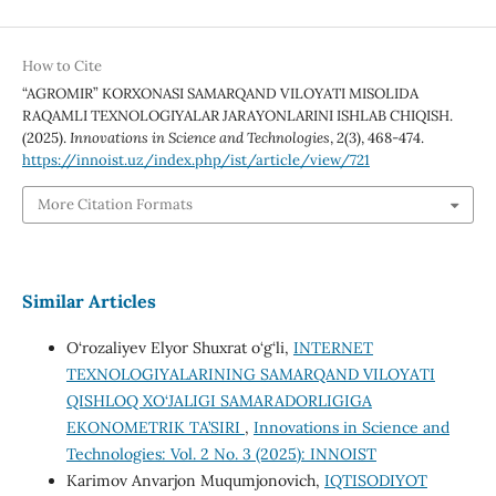
How to Cite
“АGROMIR” KORXONASI SAMARQAND VILOYATI MISOLIDA
RAQAMLI TEXNOLOGIYALAR JARAYONLARINI ISHLAB CHIQISH.
(2025).
Innovations in Science and Technologies
,
2
(3), 468-474.
https://innoist.uz/index.php/ist/article/view/721
More Citation Formats
Similar Articles
O‘rozaliyev Elyor Shuxrat o‘g‘li,
INTERNET
TEXNOLOGIYALARINING SAMARQAND VILOYATI
QISHLOQ XO‘JALIGI SAMARADORLIGIGA
EKONOMETRIK TA’SIRI
,
Innovations in Science and
Technologies: Vol. 2 No. 3 (2025): INNOIST
Karimov Anvarjon Muqumjonovich,
IQTISODIYOT