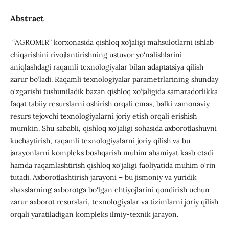
Abstract
“АGROMIR” korxonasida qishloq xo’jaligi mahsulotlarni ishlab
chiqarishini rivojlantirishning ustuvor yo‘nalishlarini
aniqlashdagi raqamli texnologiyalar bilan adaptatsiya qilish
zarur bo‘ladi. Raqamli texnologiyalar parametrlarining shunday
o‘zgarishi tushuniladik bazan qishloq xo‘jaligida samaradorlikka
faqat tabiiy resurslarni oshirish orqali emas, balki zamonaviy
resurs tejovchi texnologiyalarni joriy etish orqali erishish
mumkin. Shu sababli, qishloq xo‘jaligi sohasida axborotlashuvni
kuchaytirish, raqamli texnologiyalarni joriy qilish va bu
jarayonlarni kompleks boshqarish muhim ahamiyat kasb etadi
hamda raqamlashtirish qishloq xo‘jaligi faoliyatida muhim o‘rin
tutadi. Axborotlashtirish jarayoni – bu jismoniy va yuridik
shaxslarning axborotga bo‘lgan ehtiyojlarini qondirish uchun
zarur axborot resurslari, texnologiyalar va tizimlarni joriy qilish
orqali yaratiladigan kompleks ilmiy-texnik jarayon.