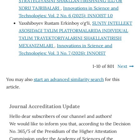
STRATEGIYASINI SHAKLLANTIRISHNING ILG‘OR
XORIJ TAJRIBALARI
,
Innovations in Science and
Technologies: Vol. 2 No. 6 (2025): INNOIST 1.0
Yaxshiboyev Rustam Erkinboy o‘g‘li,
SUN’IY INTELLEKT
ASOSIDAGI TA’LIM PLATFORMALARIDA INDIVIDUAL
TA’LIM TRAYEKTORIYALARINI SHAKLLANTIRISH
MEXANIZMLARI
,
Innovations in Science and
Technologies: Vol. 3 No. 7 (2026): INNOIST
1-10 of 801
Next
You may also
start an advanced similarity search
for this
article.
Journal Accreditation Update
Hello dear subscribers of our channel and authors!
We would like to inform you that, according to the Decision
No. 365/5 of the Presidium of the Higher Attestation
Commission under the Academy of Sciences of the