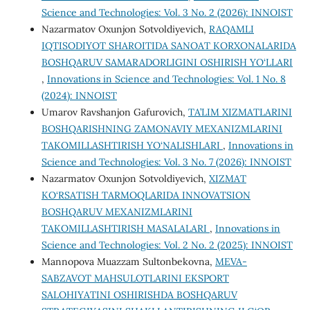
Science and Technologies: Vol. 3 No. 2 (2026): INNOIST
Nazarmatov Oxunjon Sotvoldiyevich,
RAQAMLI
IQTISODIYOT SHAROITIDA SANOAT KORXONALARIDA
BOSHQARUV SAMARADORLIGINI OSHIRISH YO‘LLARI
,
Innovations in Science and Technologies: Vol. 1 No. 8
(2024): INNOIST
Umarov Ravshanjon Gafurovich,
TA’LIM XIZMATLARINI
BOSHQARISHNING ZAMONAVIY MEXANIZMLARINI
TAKOMILLASHTIRISH YO‘NALISHLARI
,
Innovations in
Science and Technologies: Vol. 3 No. 7 (2026): INNOIST
Nazarmatov Oxunjon Sotvoldiyevich,
XIZMAT
KO‘RSATISH TARMOQLARIDA INNOVATSION
BOSHQARUV MEXANIZMLARINI
TAKOMILLASHTIRISH MASALALARI
,
Innovations in
Science and Technologies: Vol. 2 No. 2 (2025): INNOIST
Mannopova Muazzam Sultonbekovna,
MEVA-
SABZAVOT MAHSULOTLARINI EKSPORT
SALOHIYATINI OSHIRISHDA BOSHQARUV