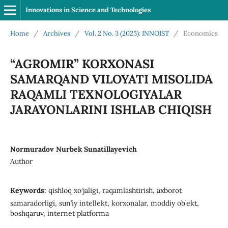
Innovations in Science and Technologies
Home
/
Archives
/
Vol. 2 No. 3 (2025): INNOIST
/
Economics
“АGROMIR” KORXONASI
SAMARQAND VILOYATI MISOLIDA
RAQAMLI TEXNOLOGIYALAR
JARAYONLARINI ISHLAB CHIQISH
Normuradov Nurbek Sunatillayevich
Author
Keywords:
qishloq xo‘jaligi, raqamlashtirish, axborot
samaradorligi, sun’iy intellekt, korxonalar, moddiy ob’ekt,
boshqaruv, internet platforma