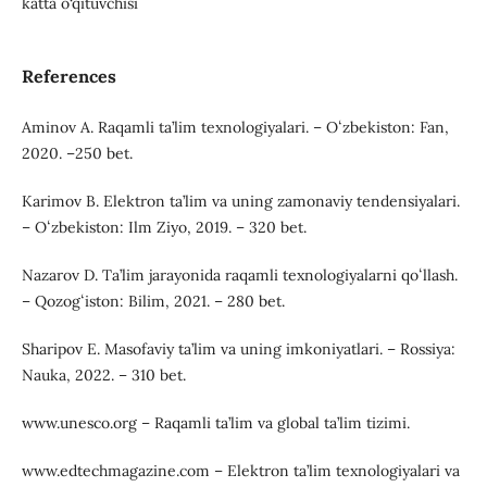
katta o‘qituvchisi
References
Aminov A. Raqamli ta’lim texnologiyalari. – Oʻzbekiston: Fan,
2020. –250 bet.
Karimov B. Elektron ta’lim va uning zamonaviy tendensiyalari.
– Oʻzbekiston: Ilm Ziyo, 2019. – 320 bet.
Nazarov D. Ta’lim jarayonida raqamli texnologiyalarni qoʻllash.
– Qozogʻiston: Bilim, 2021. – 280 bet.
Sharipov E. Masofaviy ta’lim va uning imkoniyatlari. – Rossiya:
Nauka, 2022. – 310 bet.
www.unesco.org – Raqamli ta’lim va global ta’lim tizimi.
www.edtechmagazine.com – Elektron ta’lim texnologiyalari va