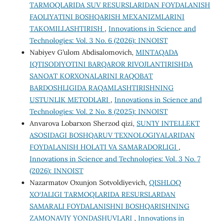
TARMOQLARIDA SUV RESURSLARIDAN FOYDALANISH
FAOLIYATINI BOSHQARISH MEXANIZMLARINI
TAKOMILLASHTIRISH
,
Innovations in Science and
Technologies: Vol. 3 No. 6 (2026): INNOIST
Nabiyev G’ulom Abdisalomovich,
MINTAQADA
IQTISODIYOTINI BARQAROR RIVOJLANTIRISHDA
SANOAT KORХONALARINI RAQOBAT
BARDOSHLIGIDA RAQAMLASHTIRISHNING
USTUNLIK METODLARI
,
Innovations in Science and
Technologies: Vol. 2 No. 8 (2025): INNOIST
Anvarova Lobarxon Sherzod qizi,
SUN’IY INTELLEKT
ASOSIDAGI BOSHQARUV TEXNOLOGIYALARIDAN
FOYDALANISH HOLATI VA SAMARADORLIGI
,
Innovations in Science and Technologies: Vol. 3 No. 7
(2026): INNOIST
Nazarmatov Oxunjon Sotvoldiyevich,
QISHLOQ
XO‘JALIGI TARMOQLARIDA RESURSLARDAN
SAMARALI FOYDALANISHNI BOSHQARISHNING
ZAMONAVIY YONDASHUVLARI
,
Innovations in