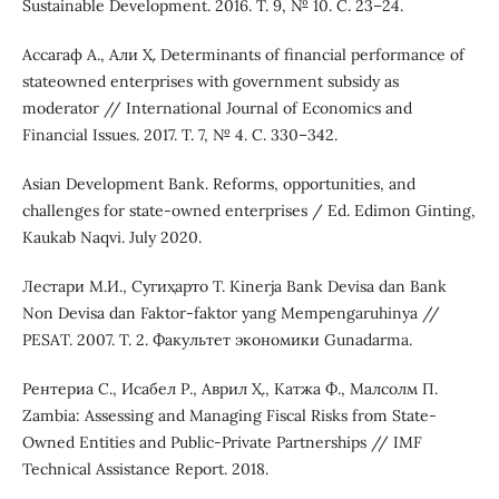
Sustainable Development. 2016. Т. 9, № 10. С. 23–24.
Ассагаф А., Али Ҳ. Determinants of financial performance of
stateowned enterprises with government subsidy as
moderator // International Journal of Economics and
Financial Issues. 2017. Т. 7, № 4. С. 330–342.
Asian Development Bank. Reforms, opportunities, and
challenges for state-owned enterprises / Ed. Edimon Ginting,
Kaukab Naqvi. July 2020.
Лестари М.И., Сугиҳарто Т. Kinerja Bank Devisa dan Bank
Non Devisa dan Faktor-faktor yang Mempengaruhinya //
PESAT. 2007. Т. 2. Факультет экономики Gunadarma.
Рентериа С., Исабел Р., Аврил Ҳ., Катжа Ф., Малcолм П.
Zambia: Assessing and Managing Fiscal Risks from State-
Owned Entities and Public-Private Partnerships // IMF
Technical Assistance Report. 2018.