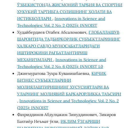
ЎЗБЕКИСТОНДА ЖИСМОНИЙ ТАРБИЯ ВА СПОРТНИ
ҲУҚУҚИЙ ТАРТИБГА СОЛИШНИНГ ҲОЛАТИ ВА
ИСТИҚБОЛЛАРИ
,
Innovations in Science and
Technologies: Vol. 2 No. 2 (2025): INNOIST
Худайбердиев Отабек Абсаломович,
ГЛОБАЛЛАШУВ
ШАРОИТИДА ТАДБИРКОРЛИК СУБЪЕКТЛАРИНИНГ
ХАЛҚАРО САВДО МУНОСАБАТЛАРИДАГИ
ИШТИРОКИНИ РАҒБАТЛАНТИРИШ
МЕХАНИЗМЛАРИ
,
Innovations in Science and
Technologies: Vol. 2 No. 6 (2025): INNOIST 1.0
Джиемуратова Зухра Куванишбаевна,
КИЧИК
БИЗНЕС СУБЪЕКТЛАРИНИ
МОЛИЯЛАШТИРИШНИНГ ХУСУСИЯТЛАРИ ВА
УЛАРНИНГ МОЛИЯВИЙ БАРҚАРОРЛИККА ТАЪСИРИ
,
Innovations in Science and Technologies: Vol. 2 No. 2
(2025): INNOIST
Фахриддинов Абдулҳаким Зияуддинович, Зикиров
Бахтиёр Неъмат ўғли,
ИҚЛИМ ЎЗГАРИШИ