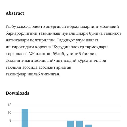
Abstract
Ушбу мақола электр энергияси корхоналарнинг молиявий
барқарорлигини таъминлаш йўналишлари бўйича тадқиқот
натижалари келтирилган. Тадқиқот учун давлат
иштирокидаги корхона “Ҳудудий электр тармоқлари
корхонаси” АЖ олинган бўлиб, унинг 5 йиллик
фаолиятидаги молиявий-иқтисодий кўрсаткичлари
таҳлили асосида асослантирилган
таклифлар ишлаб чиқилган.
Downloads