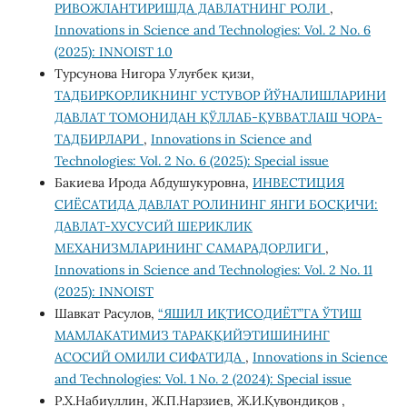
РИВОЖЛАНТИРИШДА ДАВЛАТНИНГ РОЛИ
,
Innovations in Science and Technologies: Vol. 2 No. 6
(2025): INNOIST 1.0
Турсунова Нигора Улуғбек қизи,
ТАДБИРКОРЛИКНИНГ УСТУВОР ЙЎНАЛИШЛАРИНИ
ДАВЛАТ ТОМОНИДАН ҚЎЛЛАБ-ҚУВВАТЛАШ ЧОРА-
ТАДБИРЛАРИ
,
Innovations in Science and
Technologies: Vol. 2 No. 6 (2025): Special issue
Бакиева Ирода Абдушукуровна,
ИНВЕСТИЦИЯ
СИЁСАТИДА ДАВЛАТ РОЛИНИНГ ЯНГИ БОСҚИЧИ:
ДАВЛАТ-ХУСУСИЙ ШЕРИКЛИК
МЕХАНИЗМЛАРИНИНГ САМАРАДОРЛИГИ
,
Innovations in Science and Technologies: Vol. 2 No. 11
(2025): INNOIST
Шавкат Расулов,
“ЯШИЛ ИҚТИСОДИЁТ”ГА ЎТИШ
МАМЛАКАТИМИЗ ТАРАҚҚИЙЭТИШИНИНГ
АСОСИЙ ОМИЛИ СИФАТИДА
,
Innovations in Science
and Technologies: Vol. 1 No. 2 (2024): Special issue
Р.Х.Набиуллин, Ж.П.Нарзиев, Ж.И.Қувондиқов ,