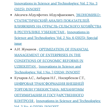
Innovations in Science and Technologies: Vol. 2 No. 3
(2025): INNOIST
Айсачев Абдулфотих Абдулфаизович,
ЭКОНОМИКО-
СТАТИСТИЧЕСКИЙ АНАЛИЗ ПОКАЗАТЕЛЕЙ,
ВЛИЯЮЩИХ НА ОТРАСЛЬ СЕЛЬСКОГО ХОЗЯЙСТВА
В РЕСПУБЛИКЕ УЗБЕКИСТАН
,
Innovations in
Science and Technologies: Vol. 2 No. 6 (2025): Special
issue
А.И. Жуманов ,
OPTIMIZATION OF FINANCIAL
MANAGEMENT OF ENTERPRISES IN THE
CONDITIONS OF ECONOMIC REFORMS IN
UZBEKISTAN
,
Innovations in Science and
Technologies: Vol. 1 No. 7 (2024): INNOIST
Кучаров А.С., Акбаров Н.Г., Носирбеков С.Т.,
ЦИФРОВАЯ ТРАНСФОРМАЦИЯ ВНЕШНЕЙ
ТОРГОВЛИ УЗБЕКИСТАНА: МЕХАНИЗМЫ
ОПТИМИЗАЦИИ И ГОСУДАРСТВЕННОГО
КОНТРОЛЯ
,
Innovations in Science and Technologies:
Vol. 3 No. 4 (2026): INNOIST