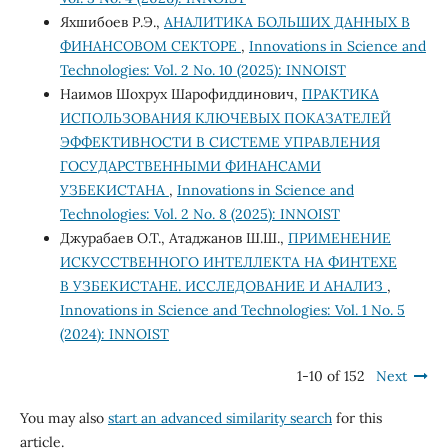
Яхшибоев Р.Э.,
АНАЛИТИКА БОЛЬШИХ ДАННЫХ В
ФИНАНСОВОМ СЕКТОРЕ
,
Innovations in Science and
Technologies: Vol. 2 No. 10 (2025): INNOIST
Наимов Шохрух Шарофиддинович,
ПРАКТИКА
ИСПОЛЬЗОВАНИЯ КЛЮЧЕВЫХ ПОКАЗАТЕЛЕЙ
ЭФФЕКТИВНОСТИ В СИСТЕМЕ УПРАВЛЕНИЯ
ГОСУДАРСТВЕННЫМИ ФИНАНСАМИ
УЗБЕКИСТАНА
,
Innovations in Science and
Technologies: Vol. 2 No. 8 (2025): INNOIST
Джурабаев О.Т., Атаджанов Ш.Ш.,
ПРИМЕНЕНИЕ
ИСКУССТВЕННОГО ИНТЕЛЛЕКТА НА ФИНТЕХЕ
В УЗБЕКИСТАНЕ. ИССЛЕДОВАНИЕ И АНАЛИЗ
,
Innovations in Science and Technologies: Vol. 1 No. 5
(2024): INNOIST
1-10 of 152
Next
You may also
start an advanced similarity search
for this
article.