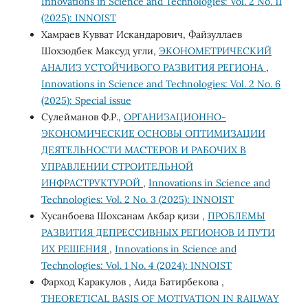
Innovations in Science and Technologies: Vol. 2 No. 11
(2025): INNOIST
Хамраев Кувват Искандарович, Файзуллаев
Шохзодбек Максуд угли,
ЭКОНОМЕТРИЧЕСКИЙ
АНАЛИЗ УСТОЙЧИВОГО РАЗВИТИЯ РЕГИОНА
,
Innovations in Science and Technologies: Vol. 2 No. 6
(2025): Special issue
Сулейманов Ф.Р.,
ОРГАНИЗАЦИОННО-
ЭКОНОМИЧЕСКИЕ ОСНОВЫ ОПТИМИЗАЦИИ
ДЕЯТЕЛЬНОСТИ МАСТЕРОВ И РАБОЧИХ В
УПРАВЛЕНИИ СТРОИТЕЛЬНОЙ
ИНФРАСТРУКТУРОЙ
,
Innovations in Science and
Technologies: Vol. 2 No. 3 (2025): INNOIST
Хусанбоева Шохсанам Акбар қизи ,
ПРОБЛЕМЫ
РАЗВИТИЯ ДЕПРЕССИВНЫХ РЕГИОНОВ И ПУТИ
ИХ РЕШЕНИЯ
,
Innovations in Science and
Technologies: Vol. 1 No. 4 (2024): INNOIST
Фарход Каракулов , Аида Батирбекова ,
THEORETICAL BASIS OF MOTIVATION IN RAILWAY