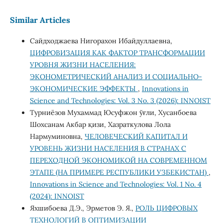
Similar Articles
Сайдходжаева Нигорахон Ибайдуллаевна,
ЦИФРОВИЗАЦИЯ КАК ФАКТОР ТРАНСФОРМАЦИИ
УРОВНЯ ЖИЗНИ НАСЕЛЕНИЯ:
ЭКОНОМЕТРИЧЕСКИЙ АНАЛИЗ И СОЦИАЛЬНО-
ЭКОНОМИЧЕСКИЕ ЭФФЕКТЫ
,
Innovations in
Science and Technologies: Vol. 3 No. 3 (2026): INNOIST
Турниёзов Мухаммад Юсуфжон ўғли, Хусанбоева
Шохсанам Aкбар қизи, Хазраткулова Лола
Нармуминовна,
ЧЕЛОВЕЧЕСКИЙ КАПИТАЛ И
УРОВЕНЬ ЖИЗНИ НАСЕЛЕНИЯ В СТРАНАХ С
ПЕРЕХОДНОЙ ЭКОНОМИКОЙ НА СОВРЕМЕННОМ
ЭТАПЕ (НА ПРИМЕРЕ РЕСПУБЛИКИ УЗБЕКИСТАН)
,
Innovations in Science and Technologies: Vol. 1 No. 4
(2024): INNOIST
Яхшибоева Д.Э., Эрметов Э. Я.,
РОЛЬ ЦИФРОВЫХ
ТЕХНОЛОГИЙ В ОПТИМИЗАЦИИ