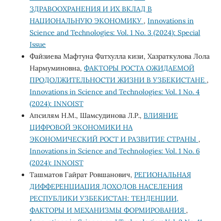
ЗДРАВООХРАНЕНИЯ И ИХ ВКЛАД В
НАЦИОНАЛЬНУЮ ЭКОНОМИКУ
,
Innovations in
Science and Technologies: Vol. 1 No. 3 (2024): Special
Issue
Файзиева Мафтуна Фатхулла кизи, Хазраткулова Лола
Нармуминовна,
ФАКТОРЫ РОСТА ОЖИДАЕМОЙ
ПРОДОЛЖИТЕЛЬНОСТИ ЖИЗНИ В УЗБЕКИСТАНЕ
,
Innovations in Science and Technologies: Vol. 1 No. 4
(2024): INNOIST
Апсилям Н.М., Шамсудинова Л.Р.,
ВЛИЯНИЕ
ЦИФРОВОЙ ЭКОНОМИКИ НА
ЭКОНОМИЧЕСКИЙ РОСТ И РАЗВИТИЕ СТРАНЫ
,
Innovations in Science and Technologies: Vol. 1 No. 6
(2024): INNOIST
Ташматов Гайрат Ровшанович,
РЕГИОНАЛЬНАЯ
ДИФФЕРЕНЦИАЦИЯ ДОХОДОВ НАСЕЛЕНИЯ
РЕСПУБЛИКИ УЗБЕКИСТАН: ТЕНДЕНЦИИ,
ФАКТОРЫ И МЕХАНИЗМЫ ФОРМИРОВАНИЯ
,