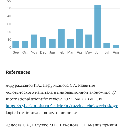
References
Абдурахманов К.Х., Гафуржанова С.А. Развитие
человеческого капитала в инновационной экономике //
International scientific review. 2022. №LXXXVI. URL:
https://cyberleninka.ru/article/n/razvitie-chelovecheskogo
kapitala-v-innovatsionnoy-ekonomike
Дедеева С.А., Галушко М.В., Баженова Т.Л. Анализ причин