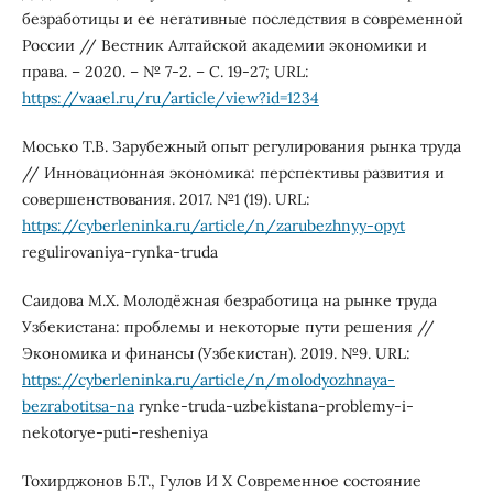
безработицы и ее негативные последствия в современной
России // Вестник Алтайской академии экономики и
права. – 2020. – № 7-2. – С. 19-27; URL:
https://vaael.ru/ru/article/view?id=1234
Мосько Т.В. Зарубежный опыт регулирования рынка труда
// Инновационная экономика: перспективы развития и
совершенствования. 2017. №1 (19). URL:
https://cyberleninka.ru/article/n/zarubezhnyy-opyt
regulirovaniya-rynka-truda
Саидова М.Х. Молодёжная безработица на рынке труда
Узбекистана: проблемы и некоторые пути решения //
Экономика и финансы (Узбекистан). 2019. №9. URL:
https://cyberleninka.ru/article/n/molodyozhnaya-
bezrabotitsa-na
rynke-truda-uzbekistana-problemy-i-
nekotorye-puti-resheniya
Тохирджонов Б.Т., Гулов И Х Современное состояние