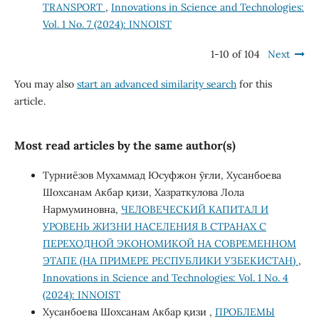
TRANSPORT
,
Innovations in Science and Technologies:
Vol. 1 No. 7 (2024): INNOIST
1-10 of 104
Next
You may also
start an advanced similarity search
for this
article.
Most read articles by the same author(s)
Турниёзов Мухаммад Юсуфжон ўғли, Хусанбоева
Шохсанам Aкбар қизи, Хазраткулова Лола
Нармуминовна,
ЧЕЛОВЕЧЕСКИЙ КАПИТАЛ И
УРОВЕНЬ ЖИЗНИ НАСЕЛЕНИЯ В СТРАНАХ С
ПЕРЕХОДНОЙ ЭКОНОМИКОЙ НА СОВРЕМЕННОМ
ЭТАПЕ (НА ПРИМЕРЕ РЕСПУБЛИКИ УЗБЕКИСТАН)
,
Innovations in Science and Technologies: Vol. 1 No. 4
(2024): INNOIST
Хусанбоева Шохсанам Акбар қизи ,
ПРОБЛЕМЫ