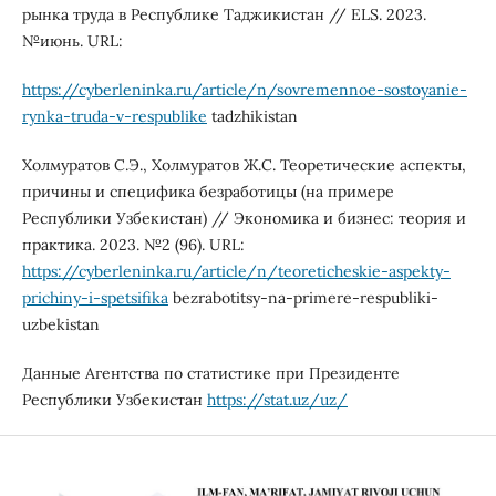
рынка труда в Республике Таджикистан // ELS. 2023.
№июнь. URL:
https://cyberleninka.ru/article/n/sovremennoe-sostoyanie-
rynka-truda-v-respublike
tadzhikistan
Холмуратов С.Э., Холмуратов Ж.С. Теоретические аспекты,
причины и специфика безработицы (на примере
Республики Узбекистан) // Экономика и бизнес: теория и
практика. 2023. №2 (96). URL:
https://cyberleninka.ru/article/n/teoreticheskie-aspekty-
prichiny-i-spetsifika
bezrabotitsy-na-primere-respubliki-
uzbekistan
Данные Агентства по статистике при Президенте
Республики Узбекистан
https://stat.uz/uz/