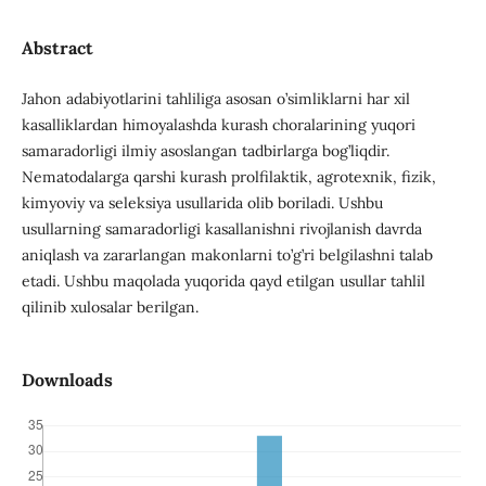
Abstract
Jahon adabiyotlarini tahliliga asosan o’simliklarni har xil
kasalliklardan himoyalashda kurash choralarining yuqori
samaradorligi ilmiy asoslangan tadbirlarga bog’liqdir.
Nematodalarga qarshi kurash prolfilaktik, agrotexnik, fizik,
kimyoviy va seleksiya usullarida olib boriladi. Ushbu
usullarning samaradorligi kasallanishni rivojlanish davrda
aniqlash va zararlangan makonlarni to’g’ri belgilashni talab
etadi. Ushbu maqolada yuqorida qayd etilgan usullar tahlil
qilinib xulosalar berilgan.
Downloads