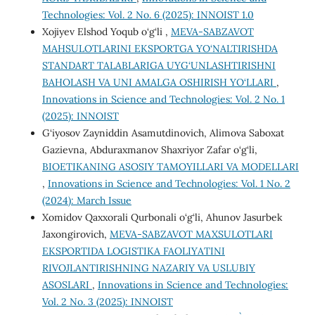
Technologies: Vol. 2 No. 6 (2025): INNOIST 1.0
Xojiyev Elshod Yoqub o‘g‘li ,
MEVA-SABZAVOT
MAHSULOTLARINI EKSPORTGA YO‘NALTIRISHDA
STANDART TALABLARIGA UYG‘UNLASHTIRISHNI
BAHOLASH VA UNI AMALGA OSHIRISH YO‘LLARI
,
Innovations in Science and Technologies: Vol. 2 No. 1
(2025): INNOIST
G‘iyosov Zayniddin Asamutdinovich, Alimova Saboxat
Gazievna, Abduraxmanov Shaxriyor Zafar o‘g‘li,
BIOETIKANING ASOSIY TAMOYILLARI VA MODELLARI
,
Innovations in Science and Technologies: Vol. 1 No. 2
(2024): March Issue
Xomidov Qaxxorali Qurbonali o‘g‘li, Ahunov Jasurbek
Jaxongirovich,
MEVA-SABZAVOT MAXSULOTLARI
EKSPORTIDA LOGISTIKA FAOLIYATINI
RIVOJLANTIRISHNING NAZARIY VA USLUBIY
ASOSLARI
,
Innovations in Science and Technologies:
Vol. 2 No. 3 (2025): INNOIST