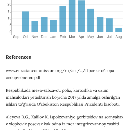
References
www.eurasiancommission.org/ru/act/.../Проект обзора
овощеводство.pdf
Respublikada meva-sabzavot, poliz, kartoshka va uzum
mahsulotlari yetishtirish bo’yicha 2017 yilda amalga oshirilgan
ishlari to’g’risida O’zbekiston Respublikasi Prizidenti hisoboti.
Aleyeva B.G., Xalilov K. Ispolzovaniye gerbitsidov na sornyakax
v xlopkovix posevax kak odna iz mer integrirovannoy zashiti