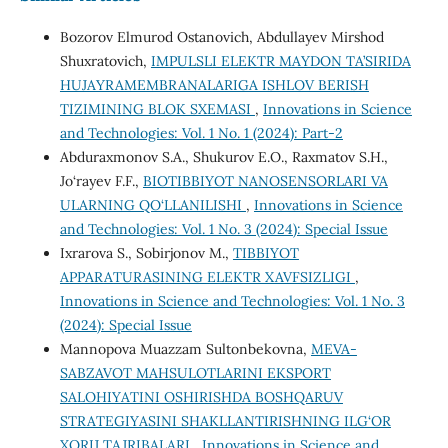
Bozorov Elmurod Ostanovich, Аbdullayev Mirshod
Shuxratovich,
IMPULSLI ELEKTR MAYDON TA’SIRIDA
HUJAYRAMEMBRANALARIGA ISHLOV BERISH
TIZIMINING BLOK SXEMASI
,
Innovations in Science
and Technologies: Vol. 1 No. 1 (2024): Part-2
Abduraxmonov S.A., Shukurov E.O., Raxmatov S.H.,
Jo‘rayev F.F.,
BIOTIBBIYOT NANOSENSORLARI VA
ULARNING QO‘LLANILISHI
,
Innovations in Science
and Technologies: Vol. 1 No. 3 (2024): Special Issue
Ixrarova S., Sobirjonov M.,
TIBBIYOT
APPARATURASINING ELEKTR XAVFSIZLIGI
,
Innovations in Science and Technologies: Vol. 1 No. 3
(2024): Special Issue
Mannopova Muazzam Sultonbekovna,
MEVA-
SABZAVOT MAHSULOTLARINI EKSPORT
SALOHIYATINI OSHIRISHDA BOSHQARUV
STRATEGIYASINI SHAKLLANTIRISHNING ILG‘OR
XORIJ TAJRIBALARI
,
Innovations in Science and