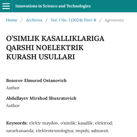
Innovations in Science and Technologies
Home
/
Archives
/
Vol. 1 No. 1 (2024): Part-8
/
Agronomy
O’SIMLIK KASALLIKLARIGA
QARSHI NOELEKTRIK
KURASH USULLARI
Bozorov Elmurod Ostanovich
Author
Аbdullayev Mirshod Shuxratovich
Author
Keywords:
elektr maydon, o’simlik; kasallik; elektrod;
zararkunanda; elektrotexnologiya; impuls; sabzavot.