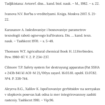
Tadjikistana: Avtoref. diss… kand. biol. nauk. – M., 1982. – s. 22.
Ivanova N.V. Bor’ba s vreditelyami. Kniga. Moskva 2017. S. 21-
22.
Karaxanov A. Issledovaniye i bosnovaniye parametrov
texnologii raboti ognevogo kul’tivatora. Dis. … kand. texn.
nauk. – Tashkent 1970. – s. 5-48.
Thomson W.T. Agricultural chemical Book H. J.J.Herbiedes.
Pew. 1980-87. V. 2. P. 234-237.
Cilmore T.P. Safety system for destruyung apparatus (Pat SSHA
« 243b 841 kl AOI-M 21/00yu zayavl. 16.03.81. opubl. 13.07.82.
№4. P. 338-744.
Aleyeva B.G., Xalilov K. Ispol’zovaniye gerbitsidov na sornyakax
v xlopkovix posevax kak odna iz mer integrirovannoy zashiti
rasteniy. Tashkent 1981. – Vip.96.