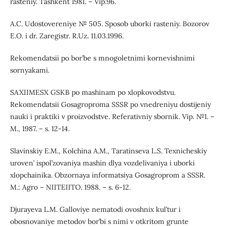
rasteniy. Tashkent 1981. – Vip.96.
A.C. Udostovereniye № 505. Sposob uborki rasteniy. Bozorov
E.O. i dr. Zaregistr. R.Uz. 11.03.1996.
Rekomendatsii po bor’be s mnogoletnimi kornevishnimi
sornyakami.
SAXIIMESX GSKB po mashinam po xlopkovodstvu.
Rekomendatsii Gosagroproma SSSR po vnedreniyu dostijeniy
nauki i praktiki v proizvodstve. Referativniy sbornik. Vip. №1. –
M., 1987. – s. 12-14.
Slavinskiy E.M., Kolchina A.M., Taratinseva L.S. Texnicheskiy
uroven’ ispol’zovaniya mashin dlya vozdelivaniya i uborki
xlopchainika. Obzornaya informatsiya Gosagroprom a SSSR.
M.: Agro – NIITEIITO. 1988. – s. 6-12.
Djurayeva L.M. Galloviye nematodi ovoshnix kul’tur i
obosnovaniye metodov bor’bi s nimi v otkritom grunte