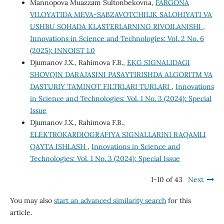
Mannopova Muazzam Sultonbekovna,
FARG`ONA
VILOYATIDA MEVA-SABZAVOTCHILIK SALOHIYATI VA
USHBU SOHADA KLASTERLARNING RIVOJLANISHI
,
Innovations in Science and Technologies: Vol. 2 No. 6
(2025): INNOIST 1.0
Djumanov J.X., Rahimova F.B.,
EKG SIGNALIDAGI
SHOVQIN DARAJASINI PASAYTIRISHDA ALGORITM VA
DASTURIY TA’MINOT FILTRLARI TURLARI
,
Innovations
in Science and Technologies: Vol. 1 No. 3 (2024): Special
Issue
Djumanov J.X., Rahimova F.B.,
ELEKTROKARDIOGRAFIYA SIGNALLARINI RAQAMLI
QAYTA ISHLASH
,
Innovations in Science and
Technologies: Vol. 1 No. 3 (2024): Special Issue
1-10 of 43
Next
You may also
start an advanced similarity search
for this
article.