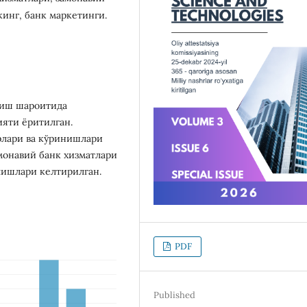
инг, банк маркетинги.
риш шароитида
яти ёритилган.
рлари ва кўринишлари
амонавий банк хизматлари
лишлари келтирилган.
PDF
Published