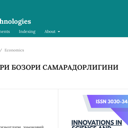
chnologies
ments
Indexing
About
/
Economics
AРИ БОЗОРИ СAМAРAДОРЛИГИНИ
хизматлари, замонавий