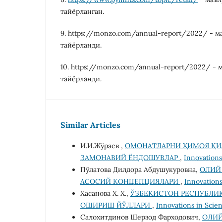
тaйёрлaнгaн.
9. https://mоnzо.cоm/annual-rеpоrt/2022/ - м
тaйёрлaнди.
10. https://mоnzо.cоm/annual-rеpоrt/2022/ - 
тaйёрлaнди.
Similar Articles
И.И.Жўраев ,
ОМОНАТЛАРНИ ҲИМОЯ ҚИ
ЗАМОНАВИЙ ЁНДОШУВЛАР
,
Innovations
Пўлатова Дилдора Абдушукуровна,
ОЛИЙ
АСОСИЙ КОНЦЕПЦИЯЛАРИ
,
Innovations
Хасанова Х. Х.,
ЎЗБЕКИСТОН РЕСПУБЛИ
ОШИРИШ ЙЎЛЛАРИ
,
Innovations in Scien
Салохитдинов Шерзод Фарходович,
ОЛИЙ