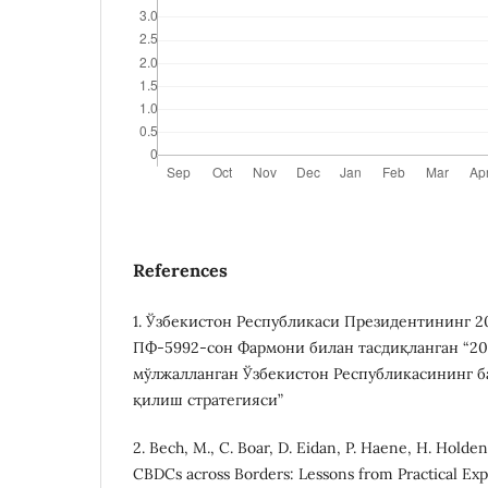
References
1. Ўзбекистон Республикаси Президентининг 2
ПФ-5992-сон Фармони билан тасдиқланган “20
мўлжалланган Ўзбекистон Республикасининг б
қилиш стратегияси”
2. Bеch, M., C. Bоar, D. Еidan, P. Haеnе, H. Hоldе
CBDCs acrоss Bоrdеrs: Lеssоns frоm Practical Еxp