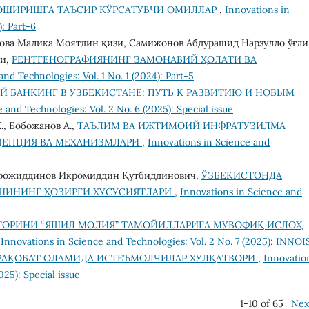
ОШИРИШГА ТАЪСИР КЎРСАТУВЧИ ОМИЛЛАР
,
Innovations in
): Part-6
ова Малика Моятдин қизи, Самижонов Абдурашид Нарзулло ўғли
ли,
РЕНТГЕНОГРАФИЯНИНГ ЗАМОНАВИЙ ҲОЛАТИ ВА
nd Technologies: Vol. 1 No. 1 (2024): Part-5
 БАНКИНГ В УЗБЕКИСТАНЕ: ПУТЬ К РАЗВИТИЮ И НОВЫМ
 and Technologies: Vol. 2 No. 6 (2025): Special issue
Х., Бобожанов А.,
ТАЪЛИМ ВА ИЖТИМОИЙ ИНФРАТУЗИЛМА
НЦЕПЦИЯ ВА МЕХАНИЗМЛАРИ
,
Innovations in Science and
ирожиддинов Икромиддин Қутбиддинович,
ЎЗБЕКИСТОНДА
ШИНИНГ ҲОЗИРГИ ХУСУСИЯТЛАРИ
,
Innovations in Science and
ТОРИНИ “ЯШИЛ МОЛИЯ” ТАМОЙИЛЛАРИГА МУВОФИҚ ИСЛОҲ
,
Innovations in Science and Technologies: Vol. 2 No. 7 (2025): INNOI
РАҚОБАТ ОЛАМИДА ИСТЕЪМОЛЧИЛАР ХУЛҚАТВОРИ
,
Innovatio
025): Special issue
1-10 of 65
Nex