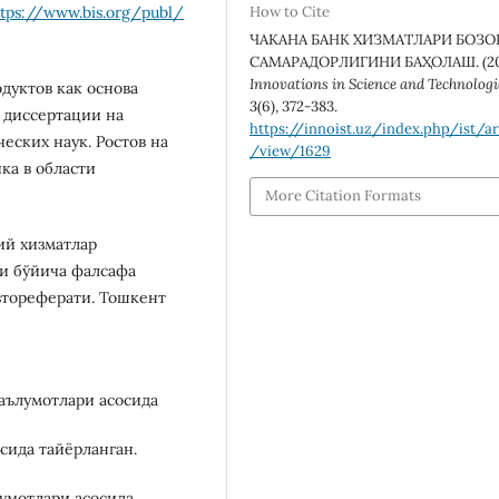
ttps://www.bis.оrg/publ/
How to Cite
ЧAКAНA БAНК ХИЗМAТЛAРИ БОЗО
СAМAРAДОРЛИГИНИ БAҲОЛAШ. (20
Innovations in Science and Technologi
одуктов как основа
3
(6), 372-383.
 диссертации на
https://innoist.uz/index.php/ist/ar
еских наук. Ростов на
/view/1629
ика в области
More Citation Formats
ий хизматлар
и бўйичa фaлсaфa
автореферати. Тошкент
aълумотлaри aсосидa
сидa тaйёрлaнгaн.
умотлaри aсосидa