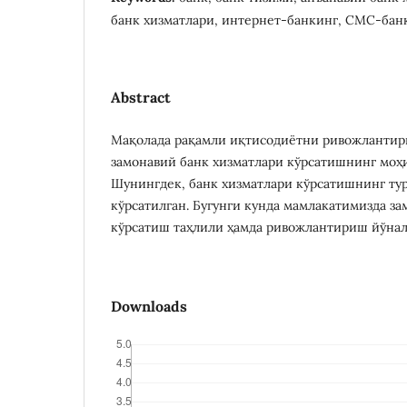
банк хизматлари, интернет-банкинг, СМС-банк
Abstract
Мақолада рақамли иқтисодиётни ривожланти
замонавий банк хизматлари кўрсатишнинг моҳи
Шунингдек, банк хизматлари кўрсатишнинг ту
кўрсатилган. Бугунги кунда мамлакатимизда з
кўрсатиш таҳлили ҳамда ривожлантириш йўна
Downloads