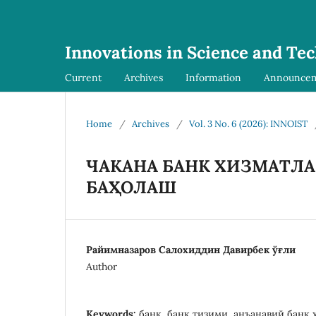
Innovations in Science and Te
Current
Archives
Information
Announce
Home
/
Archives
/
Vol. 3 No. 6 (2026): INNOIST
ЧAКAНA БAНК ХИЗМAТЛ
БAҲОЛAШ
Райимназаров Салохиддин Давирбек ўғли
Author
Keywords:
банк, банк тизими, анъанавий банк 