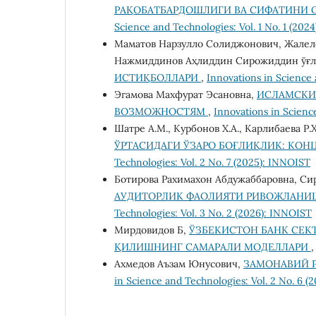
РАҚОБАТБАРДОШЛИГИ ВА СИФАТИНИ 
Science and Technologies: Vol. 1 No. 1 (2024
Маматов Нарзулло Солиджонович, Жалел
Нажмиддинов Аҳлиддин Сирожиддин ўғ
ИСТИҚБОЛЛАРИ
,
Innovations in Science a
Эгамова Махфурат Эсановна,
ИСЛАМСКИЙ
ВОЗМОЖНОСТЯМ
,
Innovations in Science
Шатре А.М., Курбонов Х.А., Карлибаева Р.
ЎРТАСИДАГИ ЎЗАРО БОҒЛИҚЛИК: КО
Technologies: Vol. 2 No. 7 (2025): INNOIST
Ботирова Рахимахон Абдужаббаровна, С
АУДИТОРЛИК ФАОЛИЯТИ РИВОЖЛАНИ
Technologies: Vol. 3 No. 2 (2026): INNOIST
Мирдовидов Б,
ЎЗБЕКИСТОН БАНК СЕК
ҚИЛИШНИНГ САМАРАЛИ МОДЕЛЛАРИ
Ахмедов Аъзам Юнусович,
ЗАМОНАВИЙ 
in Science and Technologies: Vol. 2 No. 6 (2