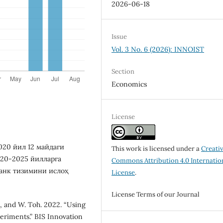
2026-06-18
Issue
Vol. 3 No. 6 (2026): INNOIST
Section
Economics
License
020 йил 12 майдаги
This work is licensed under a
Creati
20-2025 йилларга
Commons Attribution 4.0 Internatio
анк тизимини ислоҳ
License
.
License Terms of our Journal
n, and W. Tоh. 2022. “Using
еrimеnts.” BIS Innоvatiоn